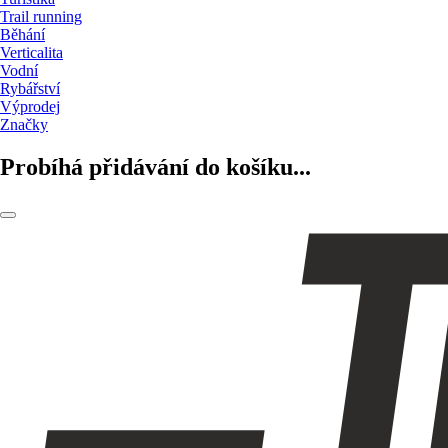
Trail running
Běhání
Verticalita
Vodní
Rybářství
Výprodej
Značky
Probíhá přidávání do košíku...