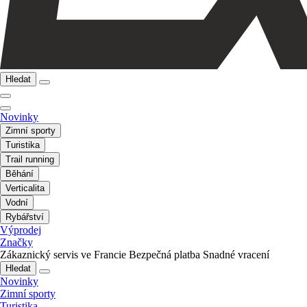
Hledat
Novinky
Zimní sporty
Turistika
Trail running
Běhání
Verticalita
Vodní
Rybářství
Výprodej
Značky
Zákaznický servis ve Francie
Bezpečná platba
Snadné vracení
Hledat
Novinky
Zimní sporty
Turistika