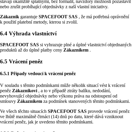
stávají okamžitě splatnými, bez formalit, navzdory možnosti pozastavit
nebo zrušit probíhající objednávky z naší vlastní iniciativy.
Zákazník
garantuje
SPACEFOOT SAS
, že má potřebná oprávnění
k použití platební metody, kterou si zvolil.
6.4 Výhrada vlastnictví
SPACEFOOT SAS
si vyhrazuje plné a úplné vlastnictví objednaných
produktů až do úplné platby ceny
Zákazníkem
.
6.5 Vrácení peněz
6.5.1 Případy vedoucí k vrácení peněz
V souladu s těmito podmínkami může několik situací vést k vrácení
peněz
Zákazníkovi
, a to v případě ztráty balíku, nedodání,
nevyhovující objednávky nebo výkonu práva na odstoupení od
smlouvy
Zákazníkem
za podmínek stanovených těmito podmínkami.
Ve všech těchto situacích
SPACEFOOT SAS
provede vrácení peněz
ve lhůtě maximálně čtrnáct (14) dnů po datu, které dává vzniknout
vrácení peněz, jak je uvedeno těmito podmínkami.