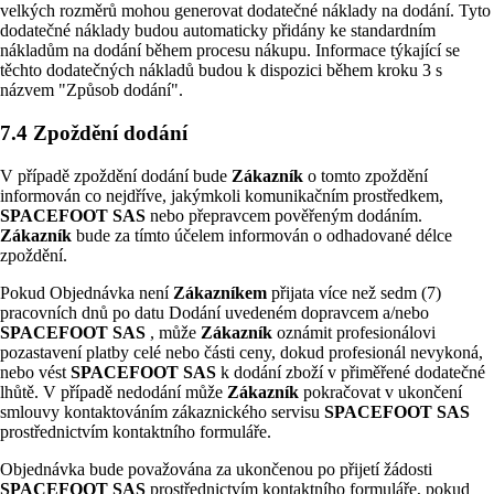
velkých rozměrů mohou generovat dodatečné náklady na dodání. Tyto
dodatečné náklady budou automaticky přidány ke standardním
nákladům na dodání během procesu nákupu. Informace týkající se
těchto dodatečných nákladů budou k dispozici během kroku 3 s
názvem "Způsob dodání".
7.4 Zpoždění dodání
V případě zpoždění dodání bude
Zákazník
o tomto zpoždění
informován co nejdříve, jakýmkoli komunikačním prostředkem,
SPACEFOOT SAS
nebo přepravcem pověřeným dodáním.
Zákazník
bude za tímto účelem informován o odhadované délce
zpoždění.
Pokud Objednávka není
Zákazníkem
přijata více než sedm (7)
pracovních dnů po datu Dodání uvedeném dopravcem a/nebo
SPACEFOOT SAS
, může
Zákazník
oznámit profesionálovi
pozastavení platby celé nebo části ceny, dokud profesionál nevykoná,
nebo vést
SPACEFOOT SAS
k dodání zboží v přiměřené dodatečné
lhůtě. V případě nedodání může
Zákazník
pokračovat v ukončení
smlouvy kontaktováním zákaznického servisu
SPACEFOOT SAS
prostřednictvím kontaktního formuláře.
Objednávka bude považována za ukončenou po přijetí žádosti
SPACEFOOT SAS
prostřednictvím kontaktního formuláře, pokud