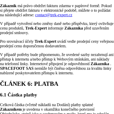
Zákazník
má právo obdržet fakturu zdarma v papírové formě. Pokud
si přejete obdržet fakturu v elektronické podobě, můžete o to požádat
na následující adrese:
contact@trek-expert.cz
V případě vytvoření nebo změny daně nebo příspěvku, který ovlivňuje
cenu produktů,
Trek-Expert
informuje
Zákazníka
před uzavřením
prodejní smlouvy.
Pro srovnávací účely
Trek-Expert
uvádí vedle prodejní ceny veřejnou
prodejní cenu doporučenou dodavatelem.
V případě potřeby bude připomenuto, že uvedené sazby nezahrnují ani
přístup k internetu a/nebo přístup k Webovým stránkám, ani náklady
na telefonní linky. Internetové připojení je odpovědností
Zákazníka
.
SPACEFOOT SAS
nemůže být činěna odpovědnou za kvalitu linky
nabízené poskytovatelem přístupu k internetu.
ČLÁNEK 6: PLATBA
6.1 Částka platby
Celková částka (včetně nákladů na Dodání) platby splatné
Zákazníkem
je uvedena v okamžiku konečného potvrzení
Objednávky, stejně jako v souhrnovém e-mailu, který mu je odeslán.