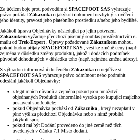
Za účelem boje proti podvodům si
SPACEFOOT SAS
vyhrazuje
právo požádat
Zákazníka
o jakýkoli dokument nezbytný k ověření
jeho identity, pravosti jeho platebního prostředku a/nebo jeho bydliště.
Jakákoli úprava Objednávky následující po jejím potvrzení
Zákazníkem
vyžaduje předchozí písemný souhlas prostřednictvím e-
mailu od
Trek-Expert
. Úpravy požadované
Zákazníkem
mohou,
pokud budou přijaty
SPACEFOOT SAS
, vést ke změně ceny (např.
zejména v důsledku změny produktu), jakož i dodacích podmínek
původně dohodnutých v důsledku toho (např. zejména změna adresy).
S výhradou informování dotčeného
Zákazníka
co nejdříve si
SPACEFOOT SAS
vyhrazuje právo odmítnout nebo podmínit
odeslání jakékoli Objednávky:
z legitimních důvodů a zejména pokud jsou množství
objednaných Produktů abnormálně vysoká pro kupující majícího
postavení spotřebitele;
pokud Objednávka pochází od
Zákazníka
, který nezaplatil v
plné výši za předchozí Objednávku nebo s nímž probíhá
jakýkoli spor;
pokud má být Dodání provedeno do jiné země než těch
uvedených v článku 7.1 Místo dodání.