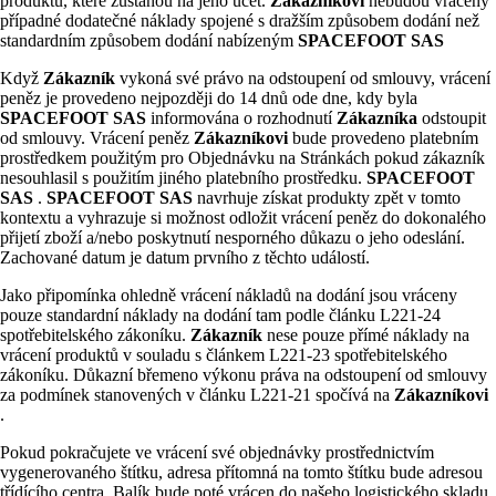
produktu, které zůstanou na jeho účet.
Zákazníkovi
nebudou vráceny
případné dodatečné náklady spojené s dražším způsobem dodání než
standardním způsobem dodání nabízeným
SPACEFOOT SAS
Když
Zákazník
vykoná své právo na odstoupení od smlouvy, vrácení
peněz je provedeno nejpozději do 14 dnů ode dne, kdy byla
SPACEFOOT SAS
informována o rozhodnutí
Zákazníka
odstoupit
od smlouvy. Vrácení peněz
Zákazníkovi
bude provedeno platebním
prostředkem použitým pro Objednávku na Stránkách pokud zákazník
nesouhlasil s použitím jiného platebního prostředku.
SPACEFOOT
SAS
.
SPACEFOOT SAS
navrhuje získat produkty zpět v tomto
kontextu a vyhrazuje si možnost odložit vrácení peněz do dokonalého
přijetí zboží a/nebo poskytnutí nesporného důkazu o jeho odeslání.
Zachované datum je datum prvního z těchto událostí.
Jako připomínka ohledně vrácení nákladů na dodání jsou vráceny
pouze standardní náklady na dodání tam podle článku L221-24
spotřebitelského zákoníku.
Zákazník
nese pouze přímé náklady na
vrácení produktů v souladu s článkem L221-23 spotřebitelského
zákoníku. Důkazní břemeno výkonu práva na odstoupení od smlouvy
za podmínek stanovených v článku L221-21 spočívá na
Zákazníkovi
.
Pokud pokračujete ve vrácení své objednávky prostřednictvím
vygenerovaného štítku, adresa přítomná na tomto štítku bude adresou
třídícího centra. Balík bude poté vrácen do našeho logistického skladu