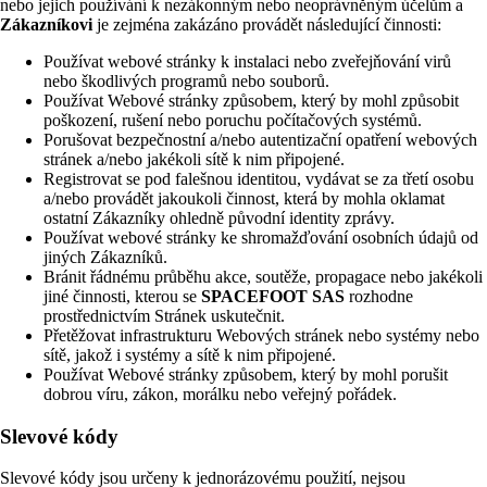
nebo jejich používání k nezákonným nebo neoprávněným účelům a
Zákazníkovi
je zejména zakázáno provádět následující činnosti:
Používat webové stránky k instalaci nebo zveřejňování virů
nebo škodlivých programů nebo souborů.
Používat Webové stránky způsobem, který by mohl způsobit
poškození, rušení nebo poruchu počítačových systémů.
Porušovat bezpečnostní a/nebo autentizační opatření webových
stránek a/nebo jakékoli sítě k nim připojené.
Registrovat se pod falešnou identitou, vydávat se za třetí osobu
a/nebo provádět jakoukoli činnost, která by mohla oklamat
ostatní Zákazníky ohledně původní identity zprávy.
Používat webové stránky ke shromažďování osobních údajů od
jiných Zákazníků.
Bránit řádnému průběhu akce, soutěže, propagace nebo jakékoli
jiné činnosti, kterou se
SPACEFOOT SAS
rozhodne
prostřednictvím Stránek uskutečnit.
Přetěžovat infrastrukturu Webových stránek nebo systémy nebo
sítě, jakož i systémy a sítě k nim připojené.
Používat Webové stránky způsobem, který by mohl porušit
dobrou víru, zákon, morálku nebo veřejný pořádek.
Slevové kódy
Slevové kódy jsou určeny k jednorázovému použití, nejsou