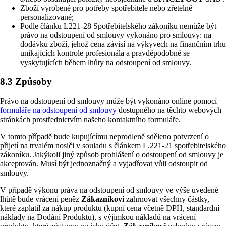
Zboží vyrobené pro potřeby spotřebitele nebo zřetelně
personalizované;
Podle článku L221-28 Spotřebitelského zákoníku nemůže být
právo na odstoupení od smlouvy vykonáno pro smlouvy: na
dodávku zboží, jehož cena závisí na výkyvech na finančním trhu
unikajících kontrole profesionála a pravděpodobně se
vyskytujících během lhůty na odstoupení od smlouvy.
8.3 Způsoby
Právo na odstoupení od smlouvy může být vykonáno online pomocí
formuláře na odstoupení od smlouvy
dostupného na těchto webových
stránkách prostřednictvím našeho kontaktního formuláře.
V tomto případě bude kupujícímu neprodleně sděleno potvrzení o
přijetí na trvalém nosiči v souladu s článkem L.221-21 spotřebitelského
zákoníku. Jakýkoli jiný způsob prohlášení o odstoupení od smlouvy je
akceptován. Musí být jednoznačný a vyjadřovat vůli odstoupit od
smlouvy.
V případě výkonu práva na odstoupení od smlouvy ve výše uvedené
lhůtě bude vrácení peněz
Zákazníkovi
zahrnovat všechny částky,
které zaplatil za nákup produktu (kupní cena včetně DPH, standardní
náklady na Dodání Produktu), s výjimkou nákladů na vrácení