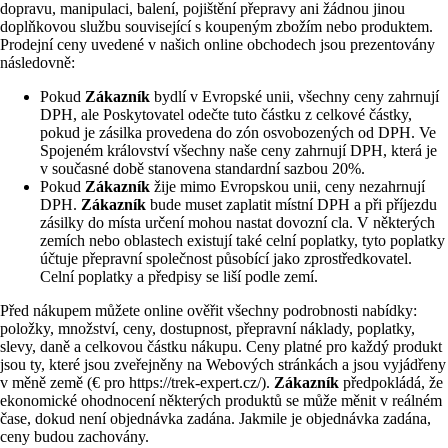
dopravu, manipulaci, balení, pojištění přepravy ani žádnou jinou
doplňkovou službu související s koupeným zbožím nebo produktem.
Prodejní ceny uvedené v našich online obchodech jsou prezentovány
následovně:
Pokud
Zákazník
bydlí v Evropské unii, všechny ceny zahrnují
DPH, ale Poskytovatel odečte tuto částku z celkové částky,
pokud je zásilka provedena do zón osvobozených od DPH. Ve
Spojeném království všechny naše ceny zahrnují DPH, která je
v současné době stanovena standardní sazbou 20%.
Pokud
Zákazník
žije mimo Evropskou unii, ceny nezahrnují
DPH.
Zákazník
bude muset zaplatit místní DPH a při příjezdu
zásilky do místa určení mohou nastat dovozní cla. V některých
zemích nebo oblastech existují také celní poplatky, tyto poplatky
účtuje přepravní společnost působící jako zprostředkovatel.
Celní poplatky a předpisy se liší podle zemí.
Před nákupem můžete online ověřit všechny podrobnosti nabídky:
položky, množství, ceny, dostupnost, přepravní náklady, poplatky,
slevy, daně a celkovou částku nákupu. Ceny platné pro každý produkt
jsou ty, které jsou zveřejněny na Webových stránkách a jsou vyjádřeny
v měně země (€ pro https://trek-expert.cz/).
Zákazník
předpokládá, že
ekonomické ohodnocení některých produktů se může měnit v reálném
čase, dokud není objednávka zadána. Jakmile je objednávka zadána,
ceny budou zachovány.