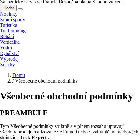
Zákaznický servis ve Francie
Bezpečná platba
Snadné vracení
Hledat
Novinky
Zimní sporty
Turistika
Trail running
Běhání
Verticalita
Vodní
Rybářství
Výprodej
Značky
Domů
/
Všeobecné obchodní podmínky
Všeobecné obchodní podmínky
PREAMBULE
Tyto Všeobecné podmínky striktně a v plném rozsahu upravují
všechny prodeje realizované ve Francii nebo v zahraničí na webových
stránkách
Trek-Expert
.