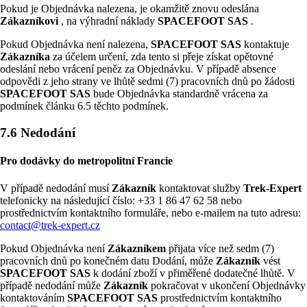
Pokud je Objednávka nalezena, je okamžitě znovu odeslána
Zákazníkovi
, na výhradní náklady
SPACEFOOT SAS
.
Pokud Objednávka není nalezena,
SPACEFOOT SAS
kontaktuje
Zákazníka
za účelem určení, zda tento si přeje získat opětovné
odeslání nebo vrácení peněz za Objednávku. V případě absence
odpovědi z jeho strany ve lhůtě sedmi (7) pracovních dnů po žádosti
SPACEFOOT SAS
bude Objednávka standardně vrácena za
podmínek článku 6.5 těchto podmínek.
7.6 Nedodání
Pro dodávky do metropolitní Francie
V případě nedodání musí
Zákazník
kontaktovat služby
Trek-Expert
telefonicky na následující číslo: +33 1 86 47 62 58 nebo
prostřednictvím kontaktního formuláře, nebo e-mailem na tuto adresu:
contact@trek-expert.cz
Pokud Objednávka není
Zákazníkem
přijata více než sedm (7)
pracovních dnů po konečném datu Dodání, může
Zákazník
vést
SPACEFOOT SAS
k dodání zboží v přiměřené dodatečné lhůtě. V
případě nedodání může
Zákazník
pokračovat v ukončení Objednávky
kontaktováním
SPACEFOOT SAS
prostřednictvím kontaktního