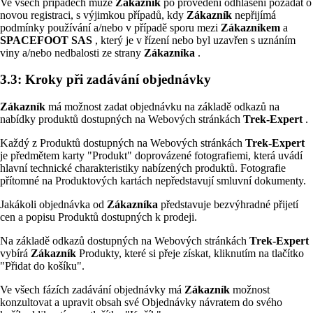
Ve všech případech může
Zákazník
po provedení odhlášení požádat o
novou registraci, s výjimkou případů, kdy
Zákazník
nepřijímá
podmínky používání a/nebo v případě sporu mezi
Zákazníkem
a
SPACEFOOT SAS
, který je v řízení nebo byl uzavřen s uznáním
viny a/nebo nedbalosti ze strany
Zákazníka
.
3.3: Kroky při zadávání objednávky
Zákazník
má možnost zadat objednávku na základě odkazů na
nabídky produktů dostupných na Webových stránkách
Trek-Expert
.
Každý z Produktů dostupných na Webových stránkách
Trek-Expert
je předmětem karty "Produkt" doprovázené fotografiemi, která uvádí
hlavní technické charakteristiky nabízených produktů. Fotografie
přítomné na Produktových kartách nepředstavují smluvní dokumenty.
Jakákoli objednávka od
Zákazníka
představuje bezvýhradné přijetí
cen a popisu Produktů dostupných k prodeji.
Na základě odkazů dostupných na Webových stránkách
Trek-Expert
vybírá
Zákazník
Produkty, které si přeje získat, kliknutím na tlačítko
"Přidat do košíku".
Ve všech fázích zadávání objednávky má
Zákazník
možnost
konzultovat a upravit obsah své Objednávky návratem do svého