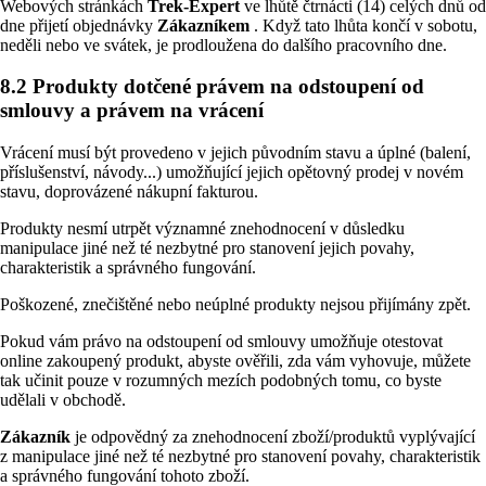
Webových stránkách
Trek-Expert
ve lhůtě čtrnácti (14) celých dnů od
dne přijetí objednávky
Zákazníkem
. Když tato lhůta končí v sobotu,
neděli nebo ve svátek, je prodloužena do dalšího pracovního dne.
8.2 Produkty dotčené právem na odstoupení od
smlouvy a právem na vrácení
Vrácení musí být provedeno v jejich původním stavu a úplné (balení,
příslušenství, návody...) umožňující jejich opětovný prodej v novém
stavu, doprovázené nákupní fakturou.
Produkty nesmí utrpět významné znehodnocení v důsledku
manipulace jiné než té nezbytné pro stanovení jejich povahy,
charakteristik a správného fungování.
Poškozené, znečištěné nebo neúplné produkty nejsou přijímány zpět.
Pokud vám právo na odstoupení od smlouvy umožňuje otestovat
online zakoupený produkt, abyste ověřili, zda vám vyhovuje, můžete
tak učinit pouze v rozumných mezích podobných tomu, co byste
udělali v obchodě.
Zákazník
je odpovědný za znehodnocení zboží/produktů vyplývající
z manipulace jiné než té nezbytné pro stanovení povahy, charakteristik
a správného fungování tohoto zboží.