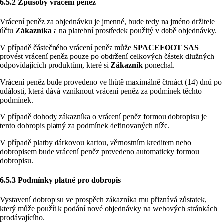
6.5.2 Způsoby vrácení peněz
Vrácení peněz za objednávku je jmenné, bude tedy na jméno držitele
účtu
Zákazníka
a na platební prostředek použitý v době objednávky.
V případě částečného vrácení peněz může
SPACEFOOT SAS
provést vrácení peněz pouze po obdržení celkových částek dlužných
odpovídajících produktům, které si
Zákazník
ponechal.
Vrácení peněz bude provedeno ve lhůtě maximálně čtrnáct (14) dnů po
události, která dává vzniknout vrácení peněz za podmínek těchto
podmínek.
V případě dohody zákazníka o vrácení peněz formou dobropisu je
tento dobropis platný za podmínek definovaných níže.
V případě platby dárkovou kartou, věrnostním kreditem nebo
dobropisem bude vrácení peněz provedeno automaticky formou
dobropisu.
6.5.3 Podmínky platné pro dobropis
Vystavení dobropisu ve prospěch zákazníka mu přiznává zůstatek,
který může použít k podání nové objednávky na webových stránkách
prodávajícího.