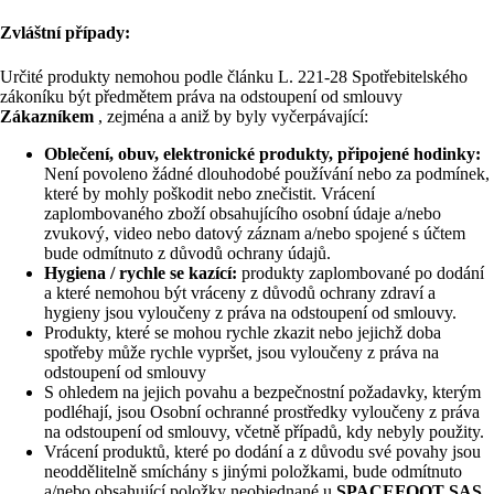
Zvláštní případy:
Určité produkty nemohou podle článku L. 221-28 Spotřebitelského
zákoníku být předmětem práva na odstoupení od smlouvy
Zákazníkem
, zejména a aniž by byly vyčerpávající:
Oblečení, obuv, elektronické produkty, připojené hodinky:
Není povoleno žádné dlouhodobé používání nebo za podmínek,
které by mohly poškodit nebo znečistit. Vrácení
zaplombovaného zboží obsahujícího osobní údaje a/nebo
zvukový, video nebo datový záznam a/nebo spojené s účtem
bude odmítnuto z důvodů ochrany údajů.
Hygiena / rychle se kazící:
produkty zaplombované po dodání
a které nemohou být vráceny z důvodů ochrany zdraví a
hygieny jsou vyloučeny z práva na odstoupení od smlouvy.
Produkty, které se mohou rychle zkazit nebo jejichž doba
spotřeby může rychle vypršet, jsou vyloučeny z práva na
odstoupení od smlouvy
S ohledem na jejich povahu a bezpečnostní požadavky, kterým
podléhají, jsou Osobní ochranné prostředky vyloučeny z práva
na odstoupení od smlouvy, včetně případů, kdy nebyly použity.
Vrácení produktů, které po dodání a z důvodu své povahy jsou
neoddělitelně smíchány s jinými položkami, bude odmítnuto
a/nebo obsahující položky neobjednané u
SPACEFOOT SAS
.