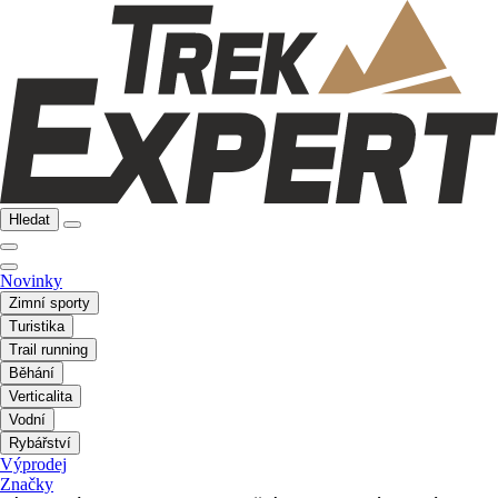
Hledat
Novinky
Zimní sporty
Turistika
Trail running
Běhání
Verticalita
Vodní
Rybářství
Výprodej
Značky