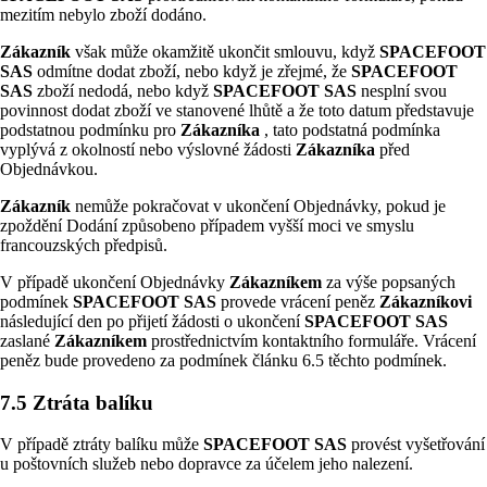
mezitím nebylo zboží dodáno.
Zákazník
však může okamžitě ukončit smlouvu, když
SPACEFOOT
SAS
odmítne dodat zboží, nebo když je zřejmé, že
SPACEFOOT
SAS
zboží nedodá, nebo když
SPACEFOOT SAS
nesplní svou
povinnost dodat zboží ve stanovené lhůtě a že toto datum představuje
podstatnou podmínku pro
Zákazníka
, tato podstatná podmínka
vyplývá z okolností nebo výslovné žádosti
Zákazníka
před
Objednávkou.
Zákazník
nemůže pokračovat v ukončení Objednávky, pokud je
zpoždění Dodání způsobeno případem vyšší moci ve smyslu
francouzských předpisů.
V případě ukončení Objednávky
Zákazníkem
za výše popsaných
podmínek
SPACEFOOT SAS
provede vrácení peněz
Zákazníkovi
následující den po přijetí žádosti o ukončení
SPACEFOOT SAS
zaslané
Zákazníkem
prostřednictvím kontaktního formuláře. Vrácení
peněz bude provedeno za podmínek článku 6.5 těchto podmínek.
7.5 Ztráta balíku
V případě ztráty balíku může
SPACEFOOT SAS
provést vyšetřování
u poštovních služeb nebo dopravce za účelem jeho nalezení.