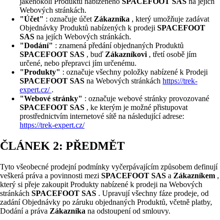
jakéhokoli Produktu nabízeného
SPACEFOOT SAS
na jejích
Webových stránkách.
"Účet"
: označuje účet
Zákazníka
, který umožňuje zadávat
Objednávky Produktů nabízených k prodeji
SPACEFOOT
SAS
na jejích Webových stránkách.
"Dodání"
: znamená předání objednaných Produktů
SPACEFOOT SAS
, buď
Zákazníkovi
, třetí osobě jím
určené, nebo přepravci jím určenému.
"Produkty"
: označuje všechny položky nabízené k Prodeji
SPACEFOOT SAS
na Webových stránkách
https://trek-
expert.cz/
.
"Webové stránky"
: označuje webové stránky provozované
SPACEFOOT SAS
, ke kterým je možné přistupovat
prostřednictvím internetové sítě na následující adrese:
https://trek-expert.cz/
ČLÁNEK 2: PŘEDMĚT
Tyto všeobecné prodejní podmínky vyčerpávajícím způsobem definují
veškerá práva a povinnosti mezi
SPACEFOOT SAS
a
Zákazníkem
,
který si přeje zakoupit Produkty nabízené k prodeji na Webových
stránkách
SPACEFOOT SAS
. Upravují všechny fáze prodeje, od
zadání Objednávky po záruku objednaných Produktů, včetně platby,
Dodání a práva
Zákazníka
na odstoupení od smlouvy.