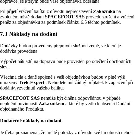
dopravce, se kterým bude vaše objednávka odeslána.
Při přijetí vrácení balíku z důvodu nepředstavení
Zákazníka
na
zvoleném místě dodání
SPACEFOOT SAS
provede zrušení a vrácení
peněz za objednávku za podmínek článku 6.5 těchto podmínek.
7.3 Náklady na dodání
Dodávky budou provedeny přepravní službou země, ve které je
dodávka provedena.
Výpočet nákladů na dopravu bude proveden po odečtení obchodních
slev.
Všechna cla a daně spojené s vaší objednávkou budou v plné výši
uhrazeny
Trek-Expert
. Nebudete mít žádný příplatek k zaplacení při
dodání/vyzvednutí vašeho balíku.
SPACEFOOT SAS
nemůže být činěna odpovědnou v případě
neplnění povinností
Zákazníkem
a které by vedlo k absenci Dodání
objednaného Produktu.
Dodatečné náklady na dodání
Je třeba poznamenat, že určité položky z důvodu své hmotnosti nebo