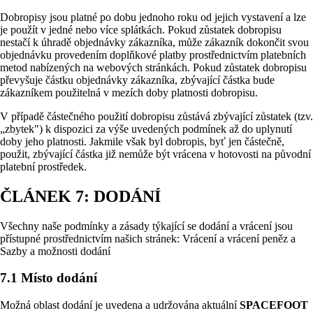
Dobropisy jsou platné po dobu jednoho roku od jejich vystavení a lze
je použít v jedné nebo více splátkách. Pokud zůstatek dobropisu
nestačí k úhradě objednávky zákazníka, může zákazník dokončit svou
objednávku provedením doplňkové platby prostřednictvím platebních
metod nabízených na webových stránkách. Pokud zůstatek dobropisu
převyšuje částku objednávky zákazníka, zbývající částka bude
zákazníkem použitelná v mezích doby platnosti dobropisu.
V případě částečného použití dobropisu zůstává zbývající zůstatek (tzv.
„zbytek") k dispozici za výše uvedených podmínek až do uplynutí
doby jeho platnosti. Jakmile však byl dobropis, byť jen částečně,
použit, zbývající částka již nemůže být vrácena v hotovosti na původní
platební prostředek.
ČLÁNEK 7: DODÁNÍ
Všechny naše podmínky a zásady týkající se dodání a vrácení jsou
přístupné prostřednictvím našich stránek: Vrácení a vrácení peněz a
Sazby a možnosti dodání
7.1 Místo dodání
Možná oblast dodání je uvedena a udržována aktuální
SPACEFOOT