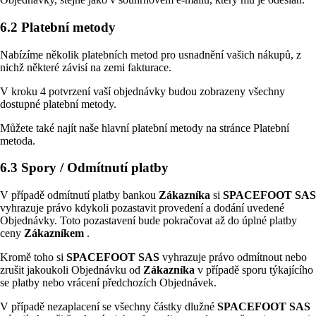
6.2 Platební metody
Nabízíme několik platebních metod pro usnadnění vašich nákupů, z
nichž některé závisí na zemi fakturace.
V kroku 4 potvrzení vaší objednávky budou zobrazeny všechny
dostupné platební metody.
Můžete také najít naše hlavní platební metody na stránce Platební
metoda.
6.3 Spory / Odmítnutí platby
V případě odmítnutí platby bankou
Zákazníka
si
SPACEFOOT SAS
vyhrazuje právo kdykoli pozastavit provedení a dodání uvedené
Objednávky. Toto pozastavení bude pokračovat až do úplné platby
ceny
Zákazníkem
.
Kromě toho si
SPACEFOOT SAS
vyhrazuje právo odmítnout nebo
zrušit jakoukoli Objednávku od
Zákazníka
v případě sporu týkajícího
se platby nebo vrácení předchozích Objednávek.
V případě nezaplacení se všechny částky dlužné
SPACEFOOT SAS