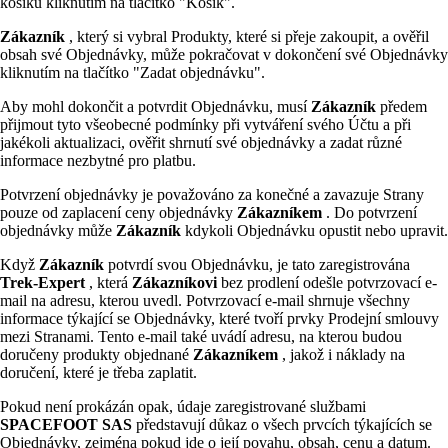
košíku kliknutím na tlačítko "Košík".
Zákazník
, který si vybral Produkty, které si přeje zakoupit, a ověřil
obsah své Objednávky, může pokračovat v dokončení své Objednávky
kliknutím na tlačítko "Zadat objednávku".
Aby mohl dokončit a potvrdit Objednávku, musí
Zákazník
předem
přijmout tyto všeobecné podmínky při vytváření svého Účtu a při
jakékoli aktualizaci, ověřit shrnutí své objednávky a zadat různé
informace nezbytné pro platbu.
Potvrzení objednávky je považováno za konečné a zavazuje Strany
pouze od zaplacení ceny objednávky
Zákazníkem
. Do potvrzení
objednávky může
Zákazník
kdykoli Objednávku opustit nebo upravit.
Když
Zákazník
potvrdí svou Objednávku, je tato zaregistrována
Trek-Expert
, která
Zákazníkovi
bez prodlení odešle potvrzovací e-
mail na adresu, kterou uvedl. Potvrzovací e-mail shrnuje všechny
informace týkající se Objednávky, které tvoří prvky Prodejní smlouvy
mezi Stranami. Tento e-mail také uvádí adresu, na kterou budou
doručeny produkty objednané
Zákazníkem
, jakož i náklady na
doručení, které je třeba zaplatit.
Pokud není prokázán opak, údaje zaregistrované službami
SPACEFOOT SAS
představují důkaz o všech prvcích týkajících se
Objednávky, zejména pokud jde o její povahu, obsah, cenu a datum.