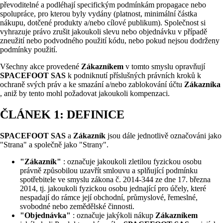
převoditelné a podléhají specifickým podmínkám propagace nebo
spolupráce, pro kterou byly vydány (platnost, minimální částka
nákupu, dotčené produkty a/nebo cílové publikum). Společnost si
vyhrazuje právo zrušit jakoukoli slevu nebo objednávku v případě
zneužití nebo podvodného použití kódu, nebo pokud nejsou dodrženy
podmínky použití.
Všechny akce provedené
Zákazníkem
v tomto smyslu opravňují
SPACEFOOT SAS
k podniknutí příslušných právních kroků k
ochraně svých práv a ke smazání a/nebo zablokování účtu
Zákazníka
, aniž by tento mohl požadovat jakoukoli kompenzaci.
ČLÁNEK 1: DEFINICE
SPACEFOOT SAS
a
Zákazník
jsou dále jednotlivě označováni jako
"Strana" a společně jako "Strany".
"Zákazník"
: označuje jakoukoli zletilou fyzickou osobu
právně způsobilou uzavřít smlouvu a splňující podmínku
spotřebitele ve smyslu zákona č. 2014-344 ze dne 17. března
2014, tj. jakoukoli fyzickou osobu jednající pro účely, které
nespadají do rámce její obchodní, průmyslové, řemeslné,
svobodné nebo zemědělské činnosti.
"Objednávka"
: označuje jakýkoli nákup
Zákazníkem