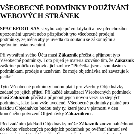
VŠEOBECNÉ PODMÍNKY POUŽÍVÁNÍ
WEBOVÝCH STRÁNEK
SPACEFOOT SAS
si vyhrazuje právo kdykoli a bez předchozího
upozornění upravit nebo přizpůsobit tyto všeobecné prodejní
podmínky, zejména aby je uvedla do souladu se zákonnými a
správními ustanoveními.
Při vytváření svého Účtu musí
Zákazník
přečíst a přijmout tyto
Všeobecné podmínky. Toto přijetí je materializováno tím, že
Zákazník
zaškrtne políčko odpovídající zmínce "Přečetl/a jsem a souhlasím s
podmínkami prodeje a uznávám, že moje objednávka mě zavazuje k
platbě".
Tyto Všeobecné podmínky budou platit pro všechny Objednávky
zadané po jejich přijetí. Při každé aktualizaci Všeobecných podmínek
musí
Zákazník
přečíst a přijmout jejich novou verzi za stejných
podmínek, jako jsou výše uvedené. Všeobecné podmínky platné pro
každou Objednávku budou tedy ty, které jsou v platnosti v den
konečného potvrzení Objednávky
Zákazníkem
.
Před zadáním jakékoli Objednávky může
Zákazník
znovu nahlédnout
do těchto všeobecných prodejních podmínek po ověření shrnutí své