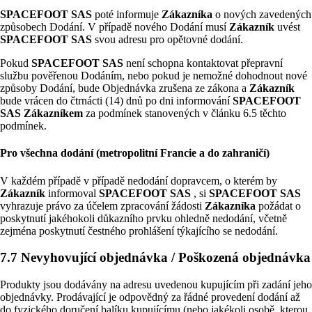
SPACEFOOT SAS
poté informuje
Zákazníka
o nových zavedených
způsobech Dodání. V případě nového Dodání musí
Zákazník
uvést
SPACEFOOT SAS
svou adresu pro opětovné dodání.
Pokud
SPACEFOOT SAS
není schopna kontaktovat přepravní
službu pověřenou Dodáním, nebo pokud je nemožné dohodnout nové
způsoby Dodání, bude Objednávka zrušena ze zákona a
Zákazník
bude vrácen do čtrnácti (14) dnů po dni informování
SPACEFOOT
SAS
Zákazníkem
za podmínek stanovených v článku 6.5 těchto
podmínek.
Pro všechna dodání (metropolitní Francie a do zahraničí)
V každém případě v případě nedodání dopravcem, o kterém by
Zákazník
informoval
SPACEFOOT SAS
, si
SPACEFOOT SAS
vyhrazuje právo za účelem zpracování žádosti
Zákazníka
požádat o
poskytnutí jakéhokoli důkazního prvku ohledně nedodání, včetně
zejména poskytnutí čestného prohlášení týkajícího se nedodání.
7.7 Nevyhovující objednávka / Poškozená objednávka
Produkty jsou dodávány na adresu uvedenou kupujícím při zadání jeho
objednávky. Prodávající je odpovědný za řádné provedení dodání až
do fyzického doručení balíku kupujícímu (nebo jakékoli osobě, kterou