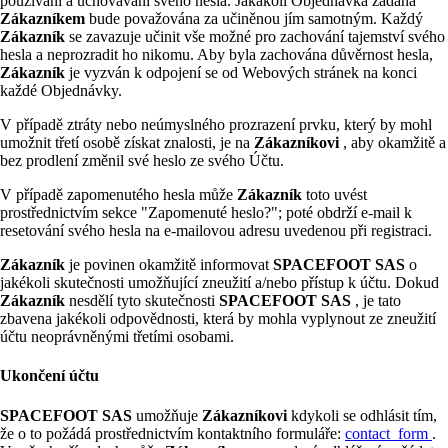
používání a uchovávání svého hesla. Jakákoli Objednávka zadaná
Zákazníkem
bude považována za učiněnou jím samotným. Každý
Zákazník
se zavazuje učinit vše možné pro zachování tajemství svého
hesla a neprozradit ho nikomu. Aby byla zachována důvěrnost hesla,
Zákazník
je vyzván k odpojení se od Webových stránek na konci
každé Objednávky.
V případě ztráty nebo neúmyslného prozrazení prvku, který by mohl
umožnit třetí osobě získat znalosti, je na
Zákazníkovi
, aby okamžitě a
bez prodlení změnil své heslo ze svého Účtu.
V případě zapomenutého hesla může
Zákazník
toto uvést
prostřednictvím sekce "Zapomenuté heslo?"; poté obdrží e-mail k
resetování svého hesla na e-mailovou adresu uvedenou při registraci.
Zákazník
je povinen okamžitě informovat
SPACEFOOT SAS
o
jakékoli skutečnosti umožňující zneužití a/nebo přístup k účtu. Dokud
Zákazník
nesdělí tyto skutečnosti
SPACEFOOT SAS
, je tato
zbavena jakékoli odpovědnosti, která by mohla vyplynout ze zneužití
účtu neoprávněnými třetími osobami.
Ukončení účtu
SPACEFOOT SAS
umožňuje
Zákazníkovi
kdykoli se odhlásit tím,
že o to požádá prostřednictvím kontaktního formuláře:
contact_form
.