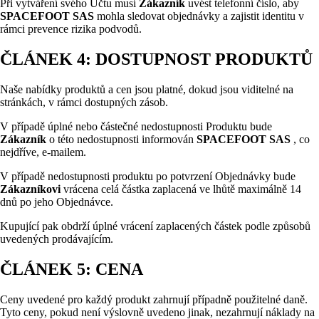
Při vytváření svého Účtu musí
Zákazník
uvést telefonní číslo, aby
SPACEFOOT SAS
mohla sledovat objednávky a zajistit identitu v
rámci prevence rizika podvodů.
ČLÁNEK 4: DOSTUPNOST PRODUKTŮ
Naše nabídky produktů a cen jsou platné, dokud jsou viditelné na
stránkách, v rámci dostupných zásob.
V případě úplné nebo částečné nedostupnosti Produktu bude
Zákazník
o této nedostupnosti informován
SPACEFOOT SAS
, co
nejdříve, e-mailem.
V případě nedostupnosti produktu po potvrzení Objednávky bude
Zákazníkovi
vrácena celá částka zaplacená ve lhůtě maximálně 14
dnů po jeho Objednávce.
Kupující pak obdrží úplné vrácení zaplacených částek podle způsobů
uvedených prodávajícím.
ČLÁNEK 5: CENA
Ceny uvedené pro každý produkt zahrnují případně použitelné daně.
Tyto ceny, pokud není výslovně uvedeno jinak, nezahrnují náklady na