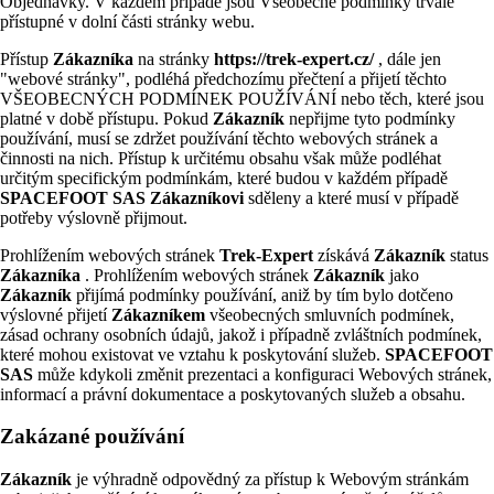
Objednávky. V každém případě jsou Všeobecné podmínky trvale
přístupné v dolní části stránky webu.
Přístup
Zákazníka
na stránky
https://trek-expert.cz/
, dále jen
"webové stránky", podléhá předchozímu přečtení a přijetí těchto
VŠEOBECNÝCH PODMÍNEK POUŽÍVÁNÍ nebo těch, které jsou
platné v době přístupu. Pokud
Zákazník
nepřijme tyto podmínky
používání, musí se zdržet používání těchto webových stránek a
činnosti na nich. Přístup k určitému obsahu však může podléhat
určitým specifickým podmínkám, které budou v každém případě
SPACEFOOT SAS
Zákazníkovi
sděleny a které musí v případě
potřeby výslovně přijmout.
Prohlížením webových stránek
Trek-Expert
získává
Zákazník
status
Zákazníka
. Prohlížením webových stránek
Zákazník
jako
Zákazník
přijímá podmínky používání, aniž by tím bylo dotčeno
výslovné přijetí
Zákazníkem
všeobecných smluvních podmínek,
zásad ochrany osobních údajů, jakož i případně zvláštních podmínek,
které mohou existovat ve vztahu k poskytování služeb.
SPACEFOOT
SAS
může kdykoli změnit prezentaci a konfiguraci Webových stránek,
informací a právní dokumentace a poskytovaných služeb a obsahu.
Zakázané používání
Zákazník
je výhradně odpovědný za přístup k Webovým stránkám