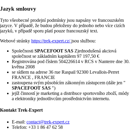
Jazyk smlouvy
Tyto všeobecné prodejní podmínky jsou napsány ve francouzském
jazyce. V případě, že budou přeloženy do jednoho nebo více cizích
jazyků, v případě sporu platí pouze francouzský text.
Webové stránky
https://trek-expert.cz/
jsou službou:
Společnosti
SPACEFOOT SAS
Zjednodušená akciová
společnost se základním kapitálem 97 197,50 €
Registrována pod číslem 504226614 v RCS v Nanterre dne 30.
května 2008
se sídlem na adrese 36 rue Raspail 92300 Levallois-Perret
FRANCE , FRANCIE
zastoupena svým působícím zákonným zástupcem (dále jen "
SPACEFOOT SAS
")
jejíž činností je marketing a distribuce sportovního zboží, módy
a elektroniky jednotlivcům prostřednictvím internetu.
Kontakt
Trek-Expert
E-mail:
contact@trek-expert.cz
Telefon: +33 1 86 47 62 58