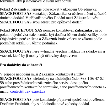
formuláře, aby ji informoval o svém rozhodnutí.
Pokud
Zákazník
si nepřeje pokračovat v ukončení Objednávky,
SPACEFOOT SAS
kontaktuje
Zákazníka
za účelem určení způsobů
druhého dodání. V případě nového Dodání musí
Zákazník
uvést
SPACEFOOT SAS
svou adresu pro opětovné dodání.
Pokud
SPACEFOOT SAS
nemůže kontaktovat
Zákazníka
, nebo
pokud objednávka stále nemůže být dodána během druhé zásilky, bude
Objednávka poté zrušena a
Zákazník
bude vrácen ze zákona podle
podmínek oddílu 6.5 těchto podmínek.
SPACEFOOT SAS
nese výhradně všechny náklady na skladování a
vrácení, které by jí mohly být účtovány dopravcem.
Pro dodávky do zahraničí
V případě nedodání musí
Zákazník
kontaktovat služby
SPACEFOOT SAS
telefonicky na následující číslo: +33 1 86 47 62
58 nebo prostřednictvím zákaznického servisu dostupného
prostřednictvím kontaktního formuláře, nebo prostřednictvím tohoto e-
mailu:
contact@trek-expert.cz
SPACEFOOT SAS
poté kontaktuje přepravní společnost pověřenou
Dodáním Produktů, aby s ní dohodla nové způsoby dodání.