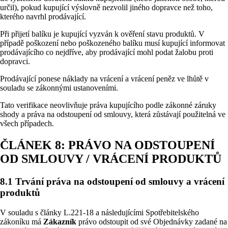
určil), pokud kupující výslovně nezvolil jiného dopravce než toho,
kterého navrhl prodávající.
Při přijetí balíku je kupující vyzván k ověření stavu produktů. V
případě poškození nebo poškozeného balíku musí kupující informovat
prodávajícího co nejdříve, aby prodávající mohl podat žalobu proti
dopravci.
Prodávající ponese náklady na vrácení a vrácení peněz ve lhůtě v
souladu se zákonnými ustanoveními.
Tato verifikace neovlivňuje práva kupujícího podle zákonné záruky
shody a práva na odstoupení od smlouvy, která zůstávají použitelná ve
všech případech.
ČLÁNEK 8: PRÁVO NA ODSTOUPENÍ
OD SMLOUVY / VRÁCENÍ PRODUKTŮ
8.1 Trvání práva na odstoupení od smlouvy a vrácení
produktů
V souladu s články L.221-18 a následujícími Spotřebitelského
zákoníku má
Zákazník
právo odstoupit od své Objednávky zadané na