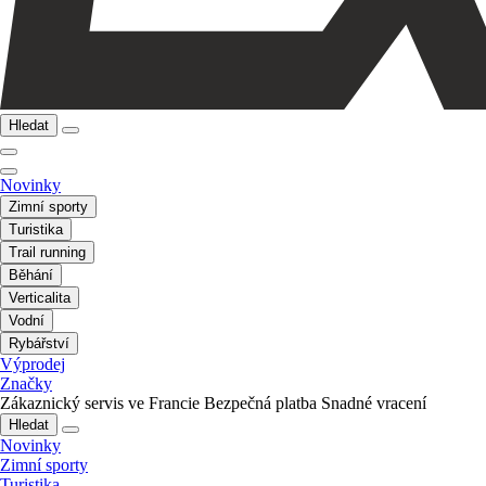
Hledat
Novinky
Zimní sporty
Turistika
Trail running
Běhání
Verticalita
Vodní
Rybářství
Výprodej
Značky
Zákaznický servis ve Francie
Bezpečná platba
Snadné vracení
Hledat
Novinky
Zimní sporty
Turistika