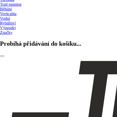
Trail running
Běhání
Verticalita
Vodní
Rybářství
Výprodej
Značky
Probíhá přidávání do košíku...