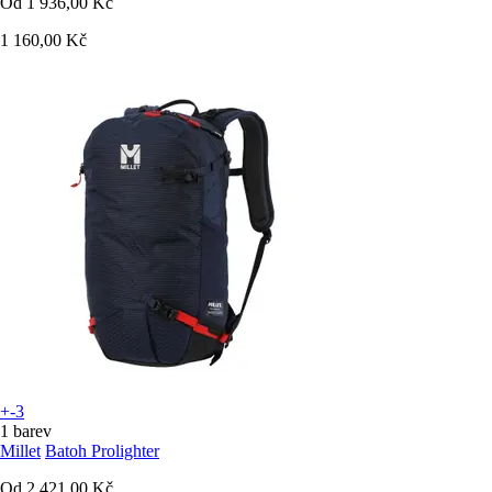
Od
1 936,00 Kč
1 160,00 Kč
+-3
1 barev
Millet
Batoh Prolighter
Od
2 421,00 Kč