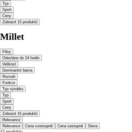
Typ
Sport
Ceny
Zobrazit 15 produktů
Millet
Filtry
Odesláno do 24 hodin
Velikost
Dominantní barva
Rozsah
Funkce
Typ výrobku
Typ
Sport
Ceny
Zobrazit 15 produktů
Relevance
Relevance
Cena vzestupně
Cena sestupně
Sleva
15 produkty