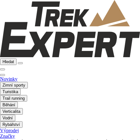
Hledat
Novinky
Zimní sporty
Turistika
Trail running
Běhání
Verticalita
Vodní
Rybářství
Výprodej
Značky