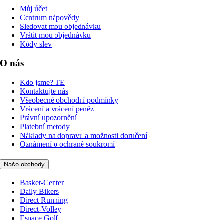
Můj účet
Centrum nápovědy
Sledovat mou objednávku
Vrátit mou objednávku
Kódy slev
O nás
Kdo jsme? TE
Kontaktujte nás
Všeobecné obchodní podmínky
Vrácení a vrácení peněz
Právní upozornění
Platební metody
Náklady na dopravu a možnosti doručení
Oznámení o ochraně soukromí
Naše obchody
Basket-Center
Daily Bikers
Direct Running
Direct-Volley
Espace Golf