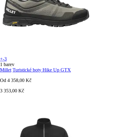
+-3
1 barev
Millet
Turistické boty Hike Up GTX
Od
4 358,00 Kč
3 353,00 Kč