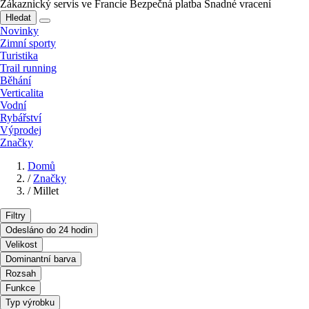
Zákaznický servis ve Francie
Bezpečná platba
Snadné vracení
Hledat
Novinky
Zimní sporty
Turistika
Trail running
Běhání
Verticalita
Vodní
Rybářství
Výprodej
Značky
Domů
/
Značky
/
Millet
Filtry
Odesláno do 24 hodin
Velikost
Dominantní barva
Rozsah
Funkce
Typ výrobku