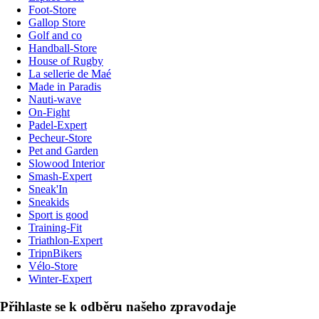
Foot-Store
Gallop Store
Golf and co
Handball-Store
House of Rugby
La sellerie de Maé
Made in Paradis
Nauti-wave
On-Fight
Padel-Expert
Pecheur-Store
Pet and Garden
Slowood Interior
Smash-Expert
Sneak'In
Sneakids
Sport is good
Training-Fit
Triathlon-Expert
TripnBikers
Vélo-Store
Winter-Expert
Přihlaste se k odběru našeho zpravodaje