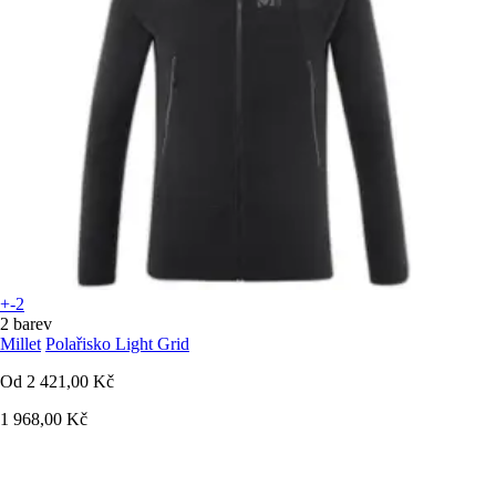
+-2
2 barev
Millet
Polařisko Light Grid
Od
2 421,00 Kč
1 968,00 Kč