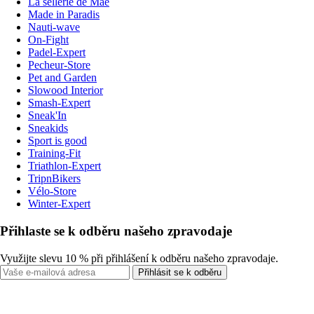
La sellerie de Maé
Made in Paradis
Nauti-wave
On-Fight
Padel-Expert
Pecheur-Store
Pet and Garden
Slowood Interior
Smash-Expert
Sneak'In
Sneakids
Sport is good
Training-Fit
Triathlon-Expert
TripnBikers
Vélo-Store
Winter-Expert
Přihlaste se k odběru našeho zpravodaje
Využijte slevu 10 % při přihlášení k odběru našeho zpravodaje.
Přihlásit se k odběru