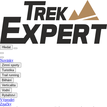
Hledat
Novinky
Zimní sporty
Turistika
Trail running
Běhání
Verticalita
Vodní
Rybářství
Výprodej
Značky