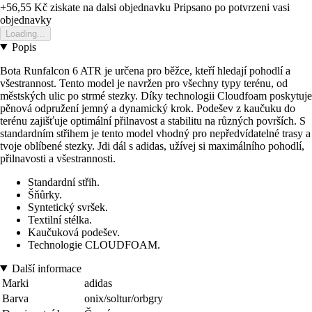
+56,55 Kč
ziskate na dalsi objednavku
Pripsano po potvrzeni vasi
objednavky
Loading...
Popis
Bota Runfalcon 6 ATR je určena pro běžce, kteří hledají pohodlí a
všestrannost. Tento model je navržen pro všechny typy terénu, od
městských ulic po strmé stezky. Díky technologii Cloudfoam poskytuje
pěnová odpružení jemný a dynamický krok. Podešev z kaučuku do
terénu zajišťuje optimální přilnavost a stabilitu na různých površích. S
standardním střihem je tento model vhodný pro nepředvídatelné trasy a
tvoje oblíbené stezky. Jdi dál s adidas, užívej si maximálního pohodlí,
přilnavosti a všestrannosti.
Standardní střih.
Šňůrky.
Syntetický svršek.
Textilní stélka.
Kaučuková podešev.
Technologie CLOUDFOAM.
Další informace
Marki
adidas
Barva
onix/soltur/orbgry