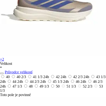
+2
Velikost
*
Průvodce velikostí
40
40 2/3
41 1/3
24h
42
24h
42 2/3
24h
43 1/3
24h
44
24h
44 2/3
24h
45 1/3
24h
46
24h
46 2/3
24h
47 1/3
48
49 1/3
50
51 1/3
52 2/3
53
1/3
Toto pole je povinné