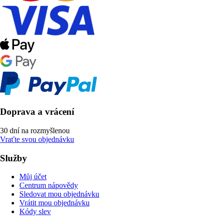
Doprava a vrácení
30 dní na rozmyšlenou
Vraťte svou objednávku
Služby
Můj účet
Centrum nápovědy
Sledovat mou objednávku
Vrátit mou objednávku
Kódy slev