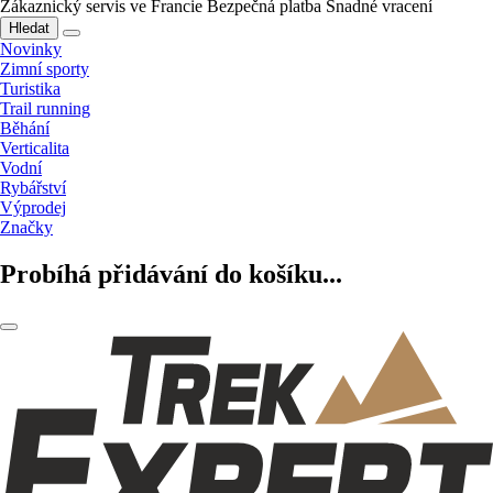
Zákaznický servis ve Francie
Bezpečná platba
Snadné vracení
Hledat
Novinky
Zimní sporty
Turistika
Trail running
Běhání
Verticalita
Vodní
Rybářství
Výprodej
Značky
Probíhá přidávání do košíku...