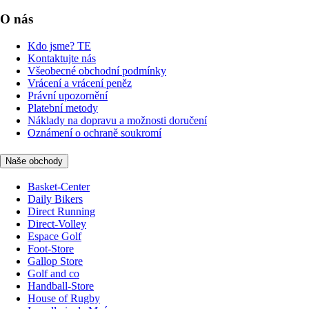
O nás
Kdo jsme? TE
Kontaktujte nás
Všeobecné obchodní podmínky
Vrácení a vrácení peněz
Právní upozornění
Platební metody
Náklady na dopravu a možnosti doručení
Oznámení o ochraně soukromí
Naše obchody
Basket-Center
Daily Bikers
Direct Running
Direct-Volley
Espace Golf
Foot-Store
Gallop Store
Golf and co
Handball-Store
House of Rugby