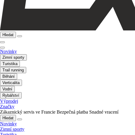
Hledat
Novinky
Zimní sporty
Turistika
Trail running
Běhání
Verticalita
Vodní
Rybářství
Výprodej
Značky
Zákaznický servis ve Francie
Bezpečná platba
Snadné vracení
Hledat
Novinky
Zimní sporty
Turistika