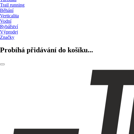
Trail running
Běhání
Verticalita
Vodní
Rybářství
Výprodej
Značky
Probíhá přidávání do košíku...