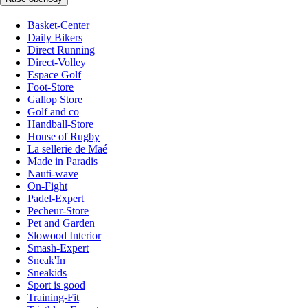
Basket-Center
Daily Bikers
Direct Running
Direct-Volley
Espace Golf
Foot-Store
Gallop Store
Golf and co
Handball-Store
House of Rugby
La sellerie de Maé
Made in Paradis
Nauti-wave
On-Fight
Padel-Expert
Pecheur-Store
Pet and Garden
Slowood Interior
Smash-Expert
Sneak'In
Sneakids
Sport is good
Training-Fit