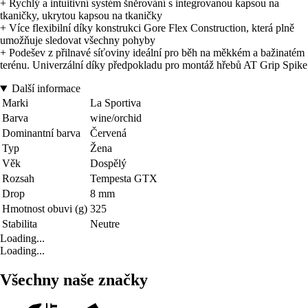
+ Rychlý a intuitivní systém šněrování s integrovanou kapsou na
tkaničky, ukrytou kapsou na tkaničky
+ Více flexibilní díky konstrukci Gore Flex Construction, která plně
umožňuje sledovat všechny pohyby
+ Podešev z přilnavé síťoviny ideální pro běh na měkkém a bažinatém
terénu. Univerzální díky předpokladu pro montáž hřebů AT Grip Spike
Další informace
Marki
La Sportiva
Barva
wine/orchid
Dominantní barva
Červená
Typ
Žena
Věk
Dospělý
Rozsah
Tempesta GTX
Drop
8 mm
Hmotnost obuvi (g)
325
Stabilita
Neutre
Loading...
Loading...
Všechny naše značky