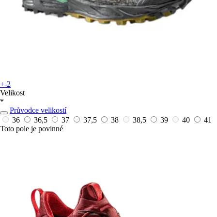
+-2
Velikost
*
Průvodce velikostí
36
36,5
37
37,5
38
38,5
39
40
41
Toto pole je povinné