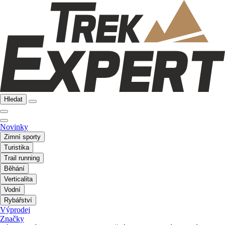
Hledat
Novinky
Zimní sporty
Turistika
Trail running
Běhání
Verticalita
Vodní
Rybářství
Výprodej
Značky