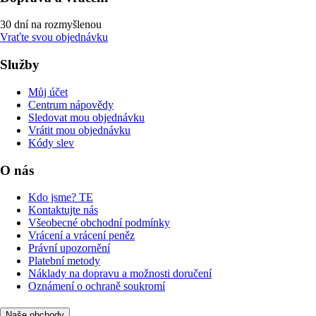
30 dní na rozmyšlenou
Vraťte svou objednávku
Služby
Můj účet
Centrum nápovědy
Sledovat mou objednávku
Vrátit mou objednávku
Kódy slev
O nás
Kdo jsme? TE
Kontaktujte nás
Všeobecné obchodní podmínky
Vrácení a vrácení peněz
Právní upozornění
Platební metody
Náklady na dopravu a možnosti doručení
Oznámení o ochraně soukromí
Naše obchody