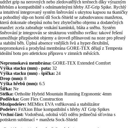
udržet grip na nerovných nebo zledovatělých terénech díky výrazným
hřebům a kompatibilitě s odnímatelnými hřeby AT-Grip Spike. Rychlý
a intuitivní integrovaný systém šněrování s ukrytou kapsou na tkaničky
a pohodlný slip-on horní díl Sock-Shield se zabudovanou manžetou,
která dokonale obepíná nohu bez zbytečného objemu a dodatečných
manžet: zcela zabraňuje vnikání kamínků, bláta a sněhu. Systém
šněrování je integrován se strukturou vnitřního svršku: takové řešení
umožňuje přizpůsobit objemy a úroveň přilnavosti na noze pro přesný
a stabilní běh. Úplná absence vnějších švů a hyper-flexibilní,
nepromokavá a prodyšná membrána GORE-TEX dělají z Tempesta
ideální botu pro atletickou přípravu v zimních měsících.
Nepromokavá membrána:
GORE-TEX Extended Comfort
Výška stacku (mm) - pata:
32
Výška stacku (mm) - špička:
24
Drop (mm):
8
Výška hřebů (mm):
6.5
Šířka:
Ne
Stélka:
Ortholite Hybrid Mountain Running Ergonomic 4mm
Podšívka:
Gore Flex Construction
Mezipodešev:
MEMlex EVA vstřikovaná a stabilizátor
Podešev:
FriXion Blue kompatibilní s hřeby AT Grip Spikes
Vrchní část:
Vodotěsná, odolná vůči oděru jedinečná síťovina s
potiskem sublimací + manžeta Sock-Shield