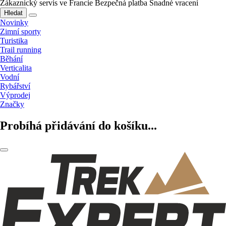
Zákaznický servis ve Francie
Bezpečná platba
Snadné vracení
Hledat
Novinky
Zimní sporty
Turistika
Trail running
Běhání
Verticalita
Vodní
Rybářství
Výprodej
Značky
Probíhá přidávání do košíku...