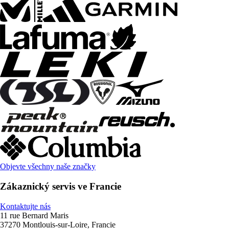
Objevte všechny naše značky
Zákaznický servis ve Francie
Kontaktujte nás
11 rue Bernard Maris
37270 Montlouis-sur-Loire, Francie