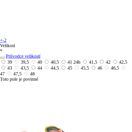
+-2
Velikost
*
Průvodce velikostí
39
39,5
40
40,5
41
24h
41,5
42
42,5
43
43,5
44
44,5
45
45,5
46
46,5
47
47,5
48
Toto pole je povinné