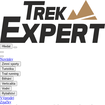
Hledat
Novinky
Zimní sporty
Turistika
Trail running
Běhání
Verticalita
Vodní
Rybářství
Výprodej
Značky