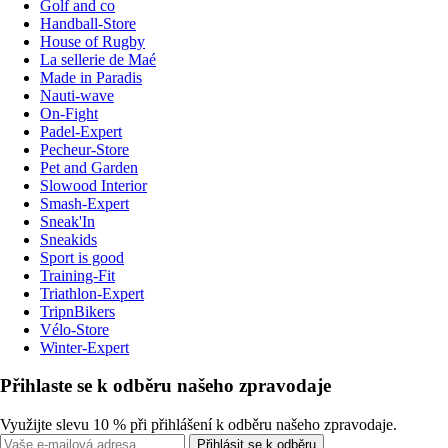
Golf and co
Handball-Store
House of Rugby
La sellerie de Maé
Made in Paradis
Nauti-wave
On-Fight
Padel-Expert
Pecheur-Store
Pet and Garden
Slowood Interior
Smash-Expert
Sneak'In
Sneakids
Sport is good
Training-Fit
Triathlon-Expert
TripnBikers
Vélo-Store
Winter-Expert
Přihlaste se k odběru našeho zpravodaje
Využijte slevu 10 % při přihlášení k odběru našeho zpravodaje.
Přihlásit se k odběru