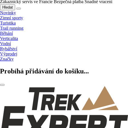
Zákaznický servis ve Francie
Bezpečná platba
Snadné vracení
Hledat
Novinky
Zimní sporty
Turistika
Trail running
Běhání
Verticalita
Vodní
Rybářství
Výprodej
Značky
Probíhá přidávání do košíku...