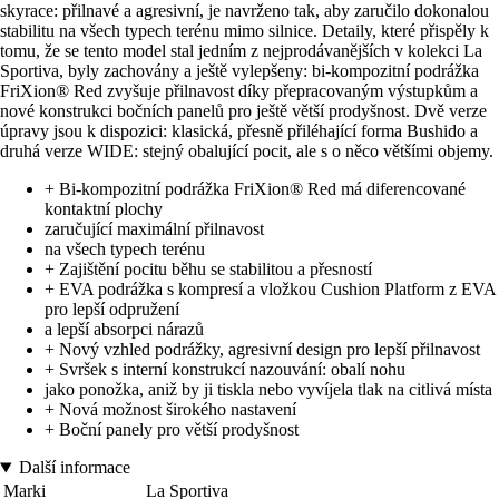
skyrace: přilnavé a agresivní, je navrženo tak, aby zaručilo dokonalou
stabilitu na všech typech terénu mimo silnice. Detaily, které přispěly k
tomu, že se tento model stal jedním z nejprodávanějších v kolekci La
Sportiva, byly zachovány a ještě vylepšeny: bi-kompozitní podrážka
FriXion® Red zvyšuje přilnavost díky přepracovaným výstupkům a
nové konstrukci bočních panelů pro ještě větší prodyšnost. Dvě verze
úpravy jsou k dispozici: klasická, přesně přiléhající forma Bushido a
druhá verze WIDE: stejný obalující pocit, ale s o něco většími objemy.
+ Bi-kompozitní podrážka FriXion® Red má diferencované
kontaktní plochy
zaručující maximální přilnavost
na všech typech terénu
+ Zajištění pocitu běhu se stabilitou a přesností
+ EVA podrážka s kompresí a vložkou Cushion Platform z EVA
pro lepší odpružení
a lepší absorpci nárazů
+ Nový vzhled podrážky, agresivní design pro lepší přilnavost
+ Svršek s interní konstrukcí nazouvání: obalí nohu
jako ponožka, aniž by ji tiskla nebo vyvíjela tlak na citlivá místa
+ Nová možnost širokého nastavení
+ Boční panely pro větší prodyšnost
Další informace
Marki
La Sportiva