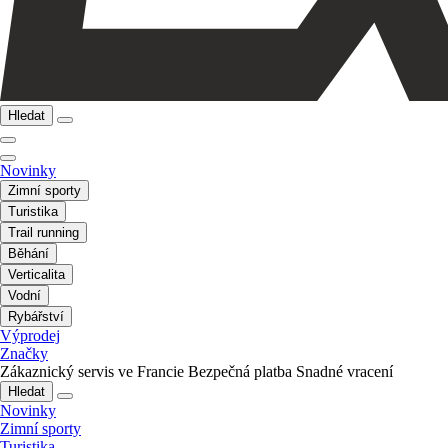
Hledat
Novinky
Zimní sporty
Turistika
Trail running
Běhání
Verticalita
Vodní
Rybářství
Výprodej
Značky
Zákaznický servis ve Francie
Bezpečná platba
Snadné vracení
Hledat
Novinky
Zimní sporty
Turistika