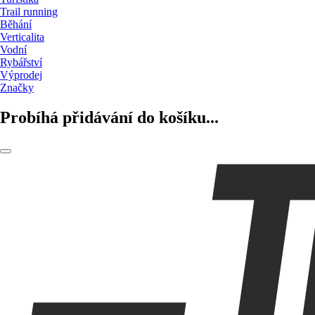
Trail running
Běhání
Verticalita
Vodní
Rybářství
Výprodej
Značky
Probíhá přidávání do košíku...