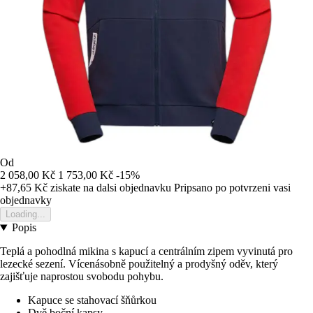
Od
2 058,00 Kč
1 753,00 Kč
-15%
+87,65 Kč
ziskate na dalsi objednavku
Pripsano po potvrzeni vasi
objednavky
Loading...
Popis
Teplá a pohodlná mikina s kapucí a centrálním zipem vyvinutá pro
lezecké sezení. Vícenásobně použitelný a prodyšný oděv, který
zajišťuje naprostou svobodu pohybu.
Kapuce se stahovací šňůrkou
Dvě boční kapsy