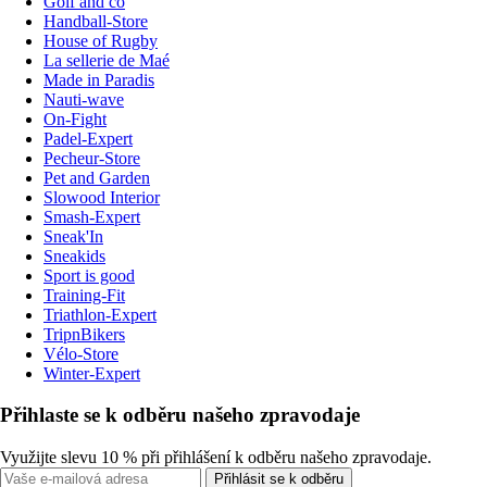
Golf and co
Handball-Store
House of Rugby
La sellerie de Maé
Made in Paradis
Nauti-wave
On-Fight
Padel-Expert
Pecheur-Store
Pet and Garden
Slowood Interior
Smash-Expert
Sneak'In
Sneakids
Sport is good
Training-Fit
Triathlon-Expert
TripnBikers
Vélo-Store
Winter-Expert
Přihlaste se k odběru našeho zpravodaje
Využijte slevu 10 % při přihlášení k odběru našeho zpravodaje.
Přihlásit se k odběru