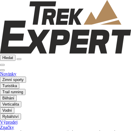
Hledat
Novinky
Zimní sporty
Turistika
Trail running
Běhání
Verticalita
Vodní
Rybářství
Výprodej
Značky