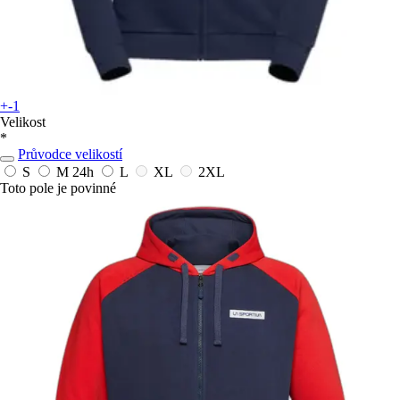
+-1
Velikost
*
Průvodce velikostí
S
M
24h
L
XL
2XL
Toto pole je povinné