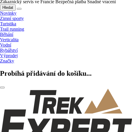
Zákaznický servis ve Francie
Bezpečná platba
Snadné vracení
Hledat
Novinky
Zimní sporty
Turistika
Trail running
Běhání
Verticalita
Vodní
Rybářství
Výprodej
Značky
Probíhá přidávání do košíku...