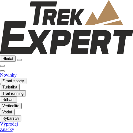
Hledat
Novinky
Zimní sporty
Turistika
Trail running
Běhání
Verticalita
Vodní
Rybářství
Výprodej
Značky