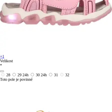
+1
Velikost
*
28
29
24h
30
24h
31
32
Toto pole je povinné