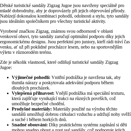
Dětské turistické sandály Zigzag Jugoe jsou navrženy speciálně pro
mladé dobrodruhy, aby je doprovázely při jejich objevování přírody.
Nabízejí dokonalou kombinaci pohodlí, odolnosti a stylu, tyto sandály
jsou ideálním společníkem pro všechny turistické aktivity.
Vyrobené značkou Zigzag, známou svou odborností v oblasti
venkovní obuvi, tyto sandály zaručují optimální podporu díky jejich
ergonomickému designu. Jsou perfektní pro juniory, kteří rádi tráví čas
venku, ať už při poklidné procházce lesem, nebo na sportovnějším
výletu v různorodém terénu.
Zde je několik vlastností, které odlišují turistické sandály Zigzag
Jugoe:
Výjimečné pohodlí:
Vnitřní podrážka je navržena tak, aby
tlumila nárazy a poskytovala adekvátní podporu během
dlouhých procházek.
Vylepšená přilnavost:
Vnější podrážka má speciální texturu,
která zajišťuje vynikající trakci na různých površích, což
umožňuje bezpečné chodění.
Prodyšné materiály:
Materiály použité na výrobu těchto
sandálů umožňují dobrou cirkulaci vzduchu a udržují nohy svěží
a suché i během horkých dnů.
Snadné obouvání:
Díky praktickému systému zapínání si děti
mohou snadno obout a zout své sandály, což podporuje jejich