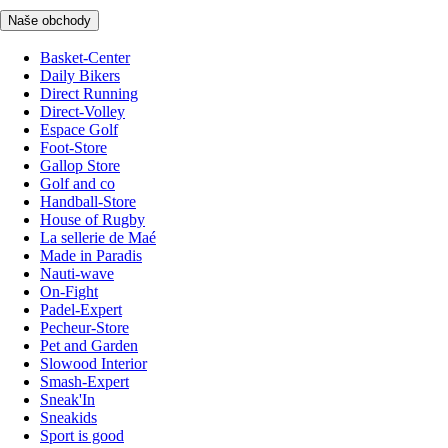
Naše obchody
Basket-Center
Daily Bikers
Direct Running
Direct-Volley
Espace Golf
Foot-Store
Gallop Store
Golf and co
Handball-Store
House of Rugby
La sellerie de Maé
Made in Paradis
Nauti-wave
On-Fight
Padel-Expert
Pecheur-Store
Pet and Garden
Slowood Interior
Smash-Expert
Sneak'In
Sneakids
Sport is good