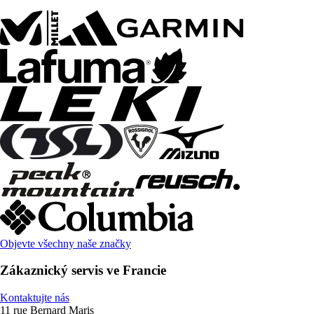
Objevte všechny naše značky
Zákaznický servis ve Francie
Kontaktujte nás
11 rue Bernard Maris