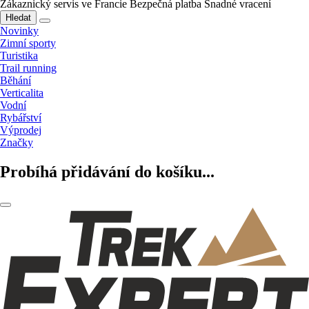
Zákaznický servis ve Francie
Bezpečná platba
Snadné vracení
Hledat
Novinky
Zimní sporty
Turistika
Trail running
Běhání
Verticalita
Vodní
Rybářství
Výprodej
Značky
Probíhá přidávání do košíku...