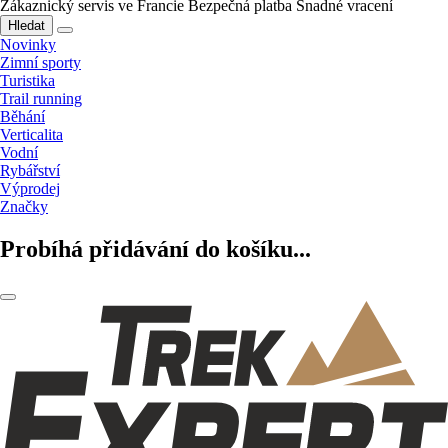
Zákaznický servis ve Francie
Bezpečná platba
Snadné vracení
Hledat
Novinky
Zimní sporty
Turistika
Trail running
Běhání
Verticalita
Vodní
Rybářství
Výprodej
Značky
Probíhá přidávání do košíku...