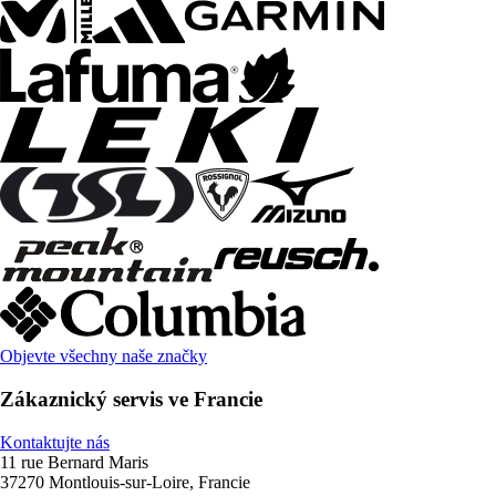
Objevte všechny naše značky
Zákaznický servis ve Francie
Kontaktujte nás
11 rue Bernard Maris
37270 Montlouis-sur-Loire, Francie