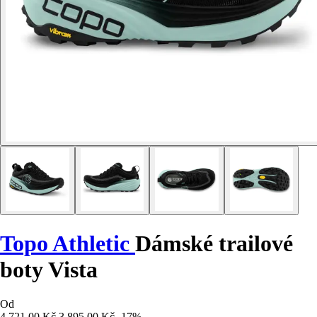
Topo Athletic
Dámské trailové
boty Vista
Od
4 721,00 Kč
3 895,00 Kč
-17%