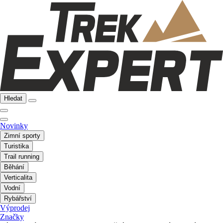
Hledat
Novinky
Zimní sporty
Turistika
Trail running
Běhání
Verticalita
Vodní
Rybářství
Výprodej
Značky