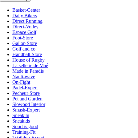
Basket-Center
Daily Bikers
Direct Running
Direct-Volley
Espace Golf
Foot-Store
Gallop Store
Golf and co
Handball-Store
House of Rugby
La sellerie de Maé
Made in Paradis
Nauti-wave
On-Fight
Padel-Expert
Pecheur-Store
Pet and Garden
Slowood Interior
Smash-Expert
Sneak'In
Sneakids
Sport is good
Training-Fit
Triathlon-Expert