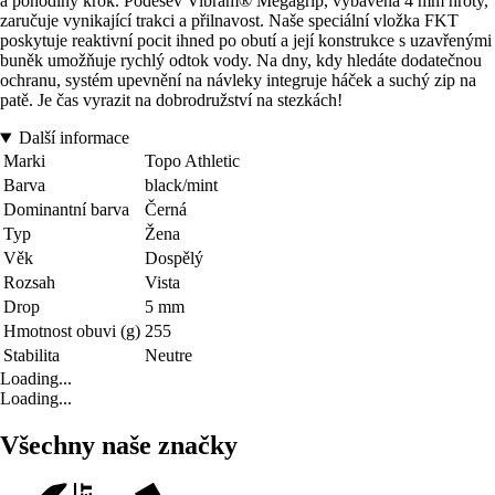
a pohodlný krok. Podešev Vibram® Megagrip, vybavená 4 mm hroty,
zaručuje vynikající trakci a přilnavost. Naše speciální vložka FKT
poskytuje reaktivní pocit ihned po obutí a její konstrukce s uzavřenými
buněk umožňuje rychlý odtok vody. Na dny, kdy hledáte dodatečnou
ochranu, systém upevnění na návleky integruje háček a suchý zip na
patě. Je čas vyrazit na dobrodružství na stezkách!
Další informace
Marki
Topo Athletic
Barva
black/mint
Dominantní barva
Černá
Typ
Žena
Věk
Dospělý
Rozsah
Vista
Drop
5 mm
Hmotnost obuvi (g)
255
Stabilita
Neutre
Loading...
Loading...
Všechny naše značky