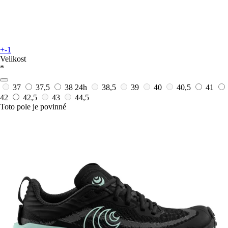
+-1
Velikost
*
37
37,5
38
24h
38,5
39
40
40,5
41
42
42,5
43
44,5
Toto pole je povinné