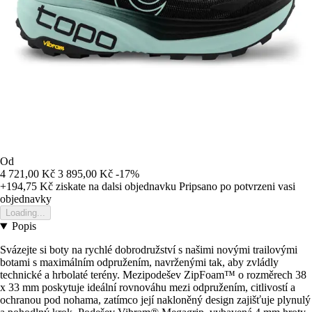
Od
4 721,00 Kč
3 895,00 Kč
-17%
+194,75 Kč
ziskate na dalsi objednavku
Pripsano po potvrzeni vasi
objednavky
Loading...
Popis
Svázejte si boty na rychlé dobrodružství s našimi novými trailovými
botami s maximálním odpružením, navrženými tak, aby zvládly
technické a hrbolaté terény. Mezipodešev ZipFoam™ o rozměrech 38
x 33 mm poskytuje ideální rovnováhu mezi odpružením, citlivostí a
ochranou pod nohama, zatímco její nakloněný design zajišťuje plynulý