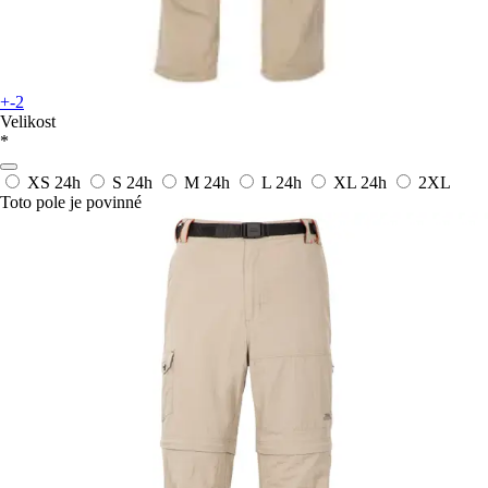
+-2
Velikost
*
XS
24h
S
24h
M
24h
L
24h
XL
24h
2XL
Toto pole je povinné