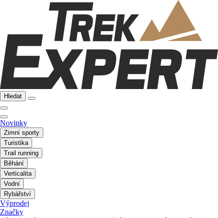
Hledat
Novinky
Zimní sporty
Turistika
Trail running
Běhání
Verticalita
Vodní
Rybářství
Výprodej
Značky