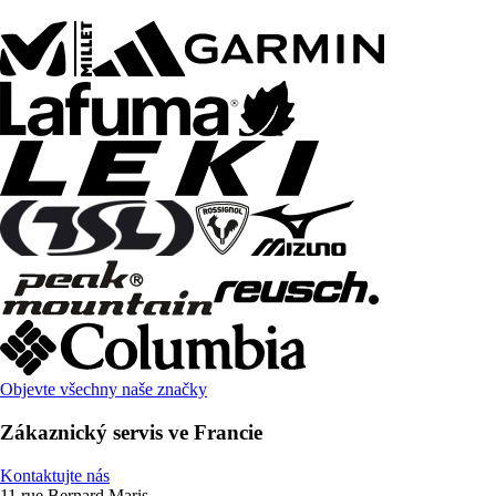
Objevte všechny naše značky
Zákaznický servis ve Francie
Kontaktujte nás
11 rue Bernard Maris