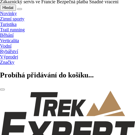
Zákaznický servis ve Francie
Bezpečná platba
Snadné vracení
Hledat
Novinky
Zimní sporty
Turistika
Trail running
Běhání
Verticalita
Vodní
Rybářství
Výprodej
Značky
Probíhá přidávání do košíku...