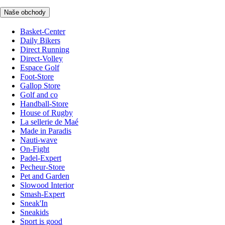
Naše obchody
Basket-Center
Daily Bikers
Direct Running
Direct-Volley
Espace Golf
Foot-Store
Gallop Store
Golf and co
Handball-Store
House of Rugby
La sellerie de Maé
Made in Paradis
Nauti-wave
On-Fight
Padel-Expert
Pecheur-Store
Pet and Garden
Slowood Interior
Smash-Expert
Sneak'In
Sneakids
Sport is good