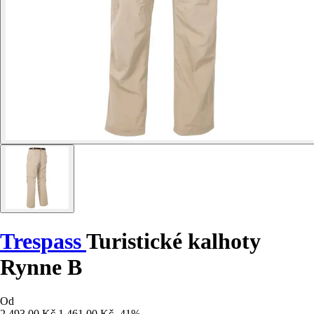
Trespass
Turistické kalhoty
Rynne B
Od
2 493,00 Kč
1 461,00 Kč
-41%