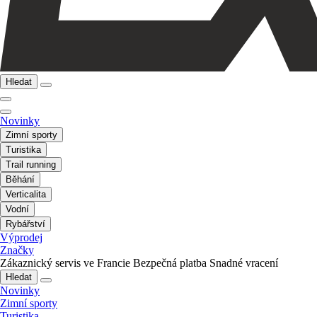
Hledat
Novinky
Zimní sporty
Turistika
Trail running
Běhání
Verticalita
Vodní
Rybářství
Výprodej
Značky
Zákaznický servis ve Francie
Bezpečná platba
Snadné vracení
Hledat
Novinky
Zimní sporty
Turistika