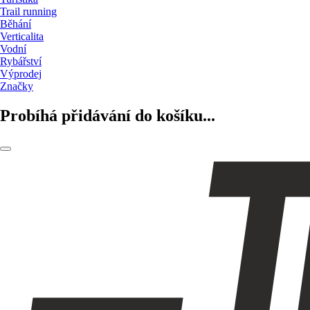
Trail running
Běhání
Verticalita
Vodní
Rybářství
Výprodej
Značky
Probíhá přidávání do košíku...