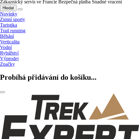
Zákaznický servis ve Francie
Bezpečná platba
Snadné vracení
Hledat
Novinky
Zimní sporty
Turistika
Trail running
Běhání
Verticalita
Vodní
Rybářství
Výprodej
Značky
Probíhá přidávání do košíku...