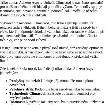
Triko adidas Adizero Aspyre Unitefit Climacool je navrženo speciálně
pro nadšence běhu, kteří hledají pohodlí a výkon. Tento oděv spojuje
technologické inovace a optimální pohodlí, což umožňuje běžcům
dosáhnout svých cílů s lehkostí.
Vytvořeno z materiálu Climacool, toto triko zajišťuje vynikající
regulaci tepla a vlhkosti. Během běhu se můžete těšit na prodyšný
efekt, který podporuje cirkulaci vzduchu, takže zůstanete v chladu i při
nejintenzivnějším úsilí. Tato funkce je zásadní pro dlouhé běžecké
tréninky, kde je pohodlí klíčové.
Design Unitefit se dokonale přizpůsobí siluetě, což zaručuje optimální
volnost pohybu. Ať už objevujete nové trasy nebo se účastníte závodu,
toto triko vám poskytne ergonometrii potřebnou k překonání vašich
limitů.
Zde je několik vlastností, které dělají triko adidas Adizero Aspyre
jedinečným:
Prodyšný materiál:
Udržuje příjemnou tělesnou teplotu a
odvádí pot.
Přiléhavý střih:
Podporuje lepší aerodynamiku během běhu.
Technologie Climacool:
Zajišťuje optimální ventilaci pro
zvýšené pohodlí.
Odolnost:
Navrženo tak, aby odolávalo pravidelnému užívání a