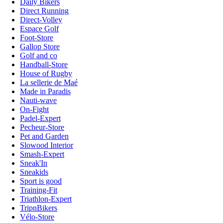
Daily Bikers
Direct Running
Direct-Volley
Espace Golf
Foot-Store
Gallop Store
Golf and co
Handball-Store
House of Rugby
La sellerie de Maé
Made in Paradis
Nauti-wave
On-Fight
Padel-Expert
Pecheur-Store
Pet and Garden
Slowood Interior
Smash-Expert
Sneak'In
Sneakids
Sport is good
Training-Fit
Triathlon-Expert
TripnBikers
Vélo-Store