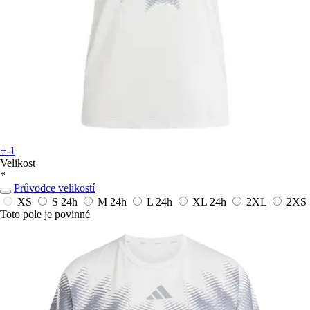
+-1
Velikost
*
Průvodce velikostí
XS
S
24h
M
24h
L
24h
XL
24h
2XL
2XS
Toto pole je povinné