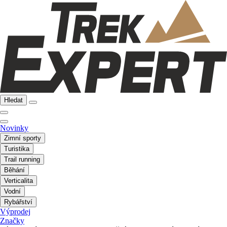
Hledat
Novinky
Zimní sporty
Turistika
Trail running
Běhání
Verticalita
Vodní
Rybářství
Výprodej
Značky