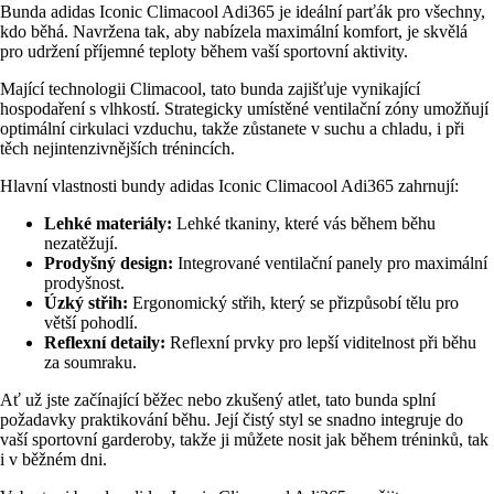
Bunda adidas Iconic Climacool Adi365 je ideální parťák pro všechny,
kdo běhá. Navržena tak, aby nabízela maximální komfort, je skvělá
pro udržení příjemné teploty během vaší sportovní aktivity.
Mající technologii Climacool, tato bunda zajišťuje vynikající
hospodaření s vlhkostí. Strategicky umístěné ventilační zóny umožňují
optimální cirkulaci vzduchu, takže zůstanete v suchu a chladu, i při
těch nejintenzivnějších trénincích.
Hlavní vlastnosti bundy adidas Iconic Climacool Adi365 zahrnují:
Lehké materiály:
Lehké tkaniny, které vás během běhu
nezatěžují.
Prodyšný design:
Integrované ventilační panely pro maximální
prodyšnost.
Úzký střih:
Ergonomický střih, který se přizpůsobí tělu pro
větší pohodlí.
Reflexní detaily:
Reflexní prvky pro lepší viditelnost při běhu
za soumraku.
Ať už jste začínající běžec nebo zkušený atlet, tato bunda splní
požadavky praktikování běhu. Její čistý styl se snadno integruje do
vaší sportovní garderoby, takže ji můžete nosit jak během tréninků, tak
i v běžném dni.