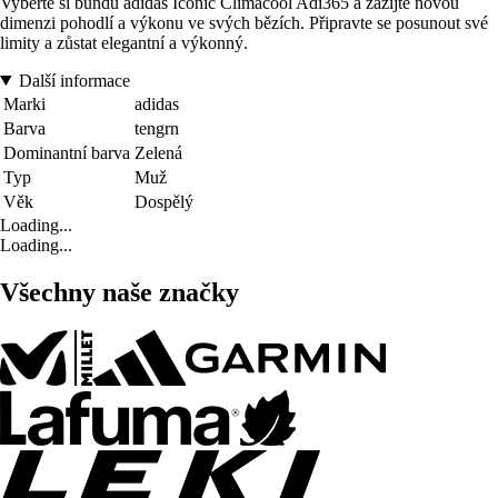
Vyberte si bundu adidas Iconic Climacool Adi365 a zažijte novou
dimenzi pohodlí a výkonu ve svých bězích. Připravte se posunout své
limity a zůstat elegantní a výkonný.
Další informace
Marki
adidas
Barva
tengrn
Dominantní barva
Zelená
Typ
Muž
Věk
Dospělý
Loading...
Loading...
Všechny naše značky