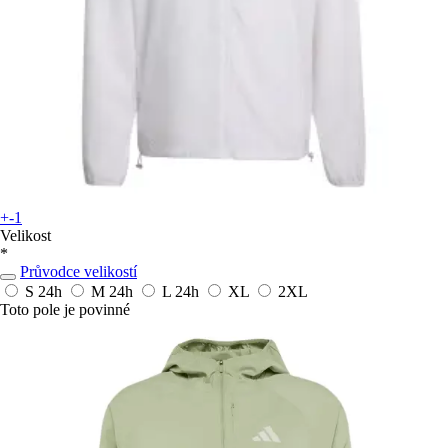
+-1
Velikost
*
Průvodce velikostí
S
24h
M
24h
L
24h
XL
2XL
Toto pole je povinné