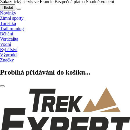
Zákaznický servis ve Francie
Bezpečná platba
Snadné vracení
Hledat
Novinky
Zimní sporty
Turistika
Trail running
Běhání
Verticalita
Vodní
Rybářství
Výprodej
Značky
Probíhá přidávání do košíku...