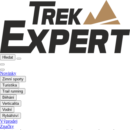
Hledat
Novinky
Zimní sporty
Turistika
Trail running
Běhání
Verticalita
Vodní
Rybářství
Výprodej
Značky