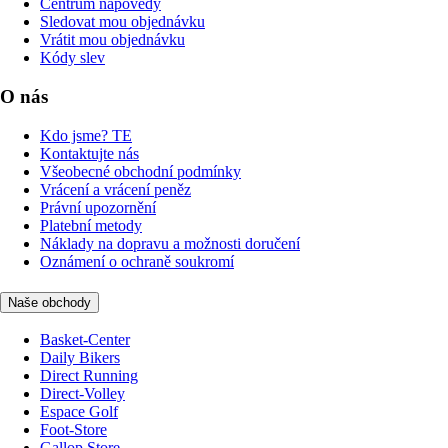
Centrum nápovědy
Sledovat mou objednávku
Vrátit mou objednávku
Kódy slev
O nás
Kdo jsme? TE
Kontaktujte nás
Všeobecné obchodní podmínky
Vrácení a vrácení peněz
Právní upozornění
Platební metody
Náklady na dopravu a možnosti doručení
Oznámení o ochraně soukromí
Naše obchody
Basket-Center
Daily Bikers
Direct Running
Direct-Volley
Espace Golf
Foot-Store
Gallop Store