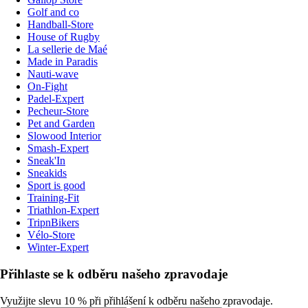
Golf and co
Handball-Store
House of Rugby
La sellerie de Maé
Made in Paradis
Nauti-wave
On-Fight
Padel-Expert
Pecheur-Store
Pet and Garden
Slowood Interior
Smash-Expert
Sneak'In
Sneakids
Sport is good
Training-Fit
Triathlon-Expert
TripnBikers
Vélo-Store
Winter-Expert
Přihlaste se k odběru našeho zpravodaje
Využijte slevu 10 % při přihlášení k odběru našeho zpravodaje.