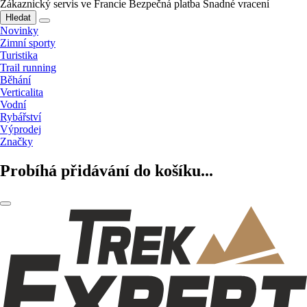
Zákaznický servis ve Francie
Bezpečná platba
Snadné vracení
Hledat
Novinky
Zimní sporty
Turistika
Trail running
Běhání
Verticalita
Vodní
Rybářství
Výprodej
Značky
Probíhá přidávání do košíku...