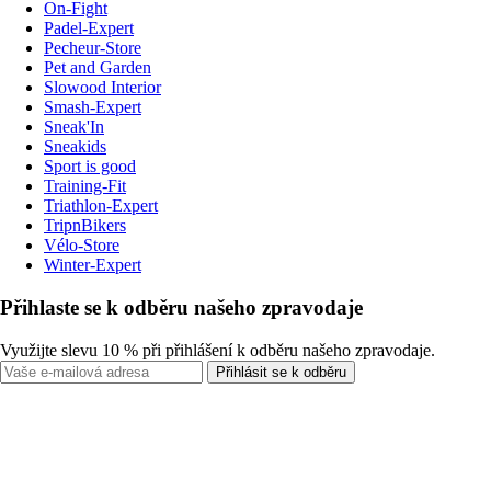
On-Fight
Padel-Expert
Pecheur-Store
Pet and Garden
Slowood Interior
Smash-Expert
Sneak'In
Sneakids
Sport is good
Training-Fit
Triathlon-Expert
TripnBikers
Vélo-Store
Winter-Expert
Přihlaste se k odběru našeho zpravodaje
Využijte slevu 10 % při přihlášení k odběru našeho zpravodaje.
Přihlásit se k odběru