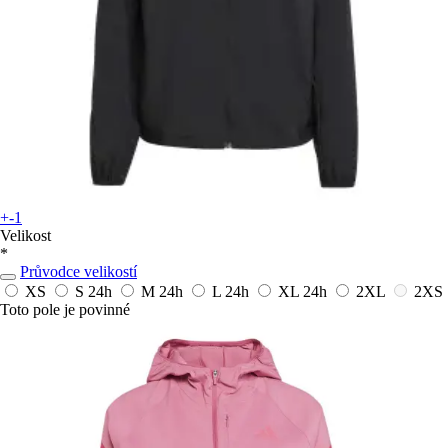
+-1
Velikost
*
Průvodce velikostí
XS
S
24h
M
24h
L
24h
XL
24h
2XL
2XS
Toto pole je povinné