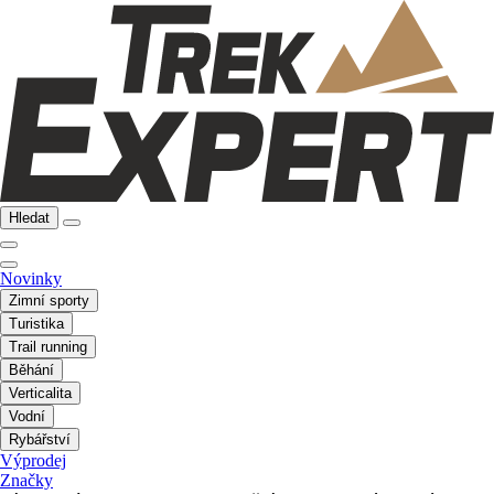
Hledat
Novinky
Zimní sporty
Turistika
Trail running
Běhání
Verticalita
Vodní
Rybářství
Výprodej
Značky