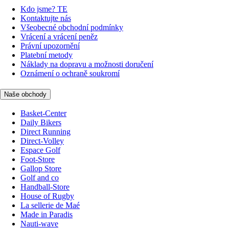
Kdo jsme? TE
Kontaktujte nás
Všeobecné obchodní podmínky
Vrácení a vrácení peněz
Právní upozornění
Platební metody
Náklady na dopravu a možnosti doručení
Oznámení o ochraně soukromí
Naše obchody
Basket-Center
Daily Bikers
Direct Running
Direct-Volley
Espace Golf
Foot-Store
Gallop Store
Golf and co
Handball-Store
House of Rugby
La sellerie de Maé
Made in Paradis
Nauti-wave