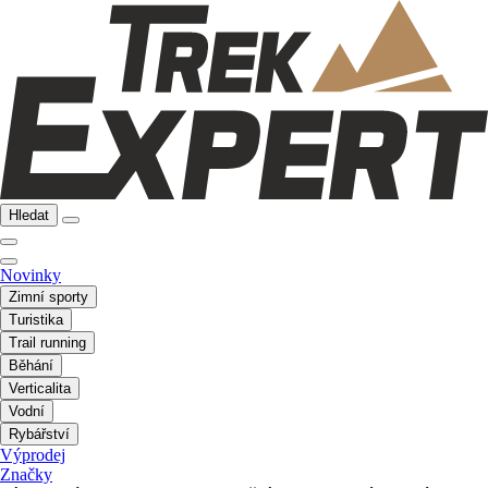
Hledat
Novinky
Zimní sporty
Turistika
Trail running
Běhání
Verticalita
Vodní
Rybářství
Výprodej
Značky