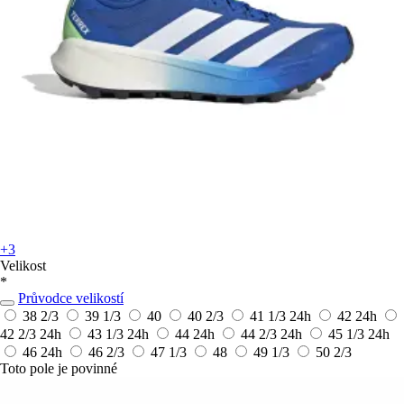
+3
Velikost
*
Průvodce velikostí
38 2/3
39 1/3
40
40 2/3
41 1/3
24h
42
24h
42 2/3
24h
43 1/3
24h
44
24h
44 2/3
24h
45 1/3
24h
46
24h
46 2/3
47 1/3
48
49 1/3
50 2/3
Toto pole je povinné