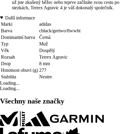
už jste zkušený běžec nebo teprve začínáte svou cestu po
stezkách, Terrex Agravic 4 je váš dokonalý společník.
Další informace
Marki
adidas
Barva
cblack/gretwo/ftwwht
Dominantní barva
Černá
Typ
Muž
Věk
Dospělý
Rozsah
Terrex Agravic
Drop
8 mm
Hmotnost obuvi (g)
277
Stabilita
Neutre
Loading...
Loading...
Všechny naše značky