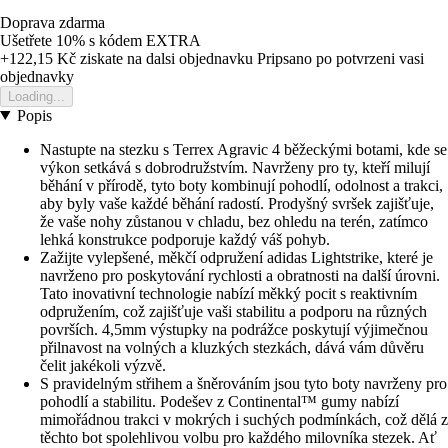
Doprava zdarma
Ušetřete 10%
s kódem
EXTRA
+122,15 Kč
ziskate na dalsi objednavku
Pripsano po potvrzeni vasi
objednavky
Loading...
Popis
Nastupte na stezku s Terrex Agravic 4 běžeckými botami, kde se
výkon setkává s dobrodružstvím. Navrženy pro ty, kteří milují
běhání v přírodě, tyto boty kombinují pohodlí, odolnost a trakci,
aby byly vaše každé běhání radostí. Prodyšný svršek zajišťuje,
že vaše nohy zůstanou v chladu, bez ohledu na terén, zatímco
lehká konstrukce podporuje každý váš pohyb.
Zažijte vylepšené, měkčí odpružení adidas Lightstrike, které je
navrženo pro poskytování rychlosti a obratnosti na další úrovni.
Tato inovativní technologie nabízí měkký pocit s reaktivním
odpružením, což zajišťuje vaši stabilitu a podporu na různých
površích. 4,5mm výstupky na podrážce poskytují výjimečnou
přilnavost na volných a kluzkých stezkách, dává vám důvěru
čelit jakékoli výzvě.
S pravidelným střihem a šněrováním jsou tyto boty navrženy pro
pohodlí a stabilitu. Podešev z Continental™ gumy nabízí
mimořádnou trakci v mokrých i suchých podmínkách, což dělá z
těchto bot spolehlivou volbu pro každého milovníka stezek. Ať