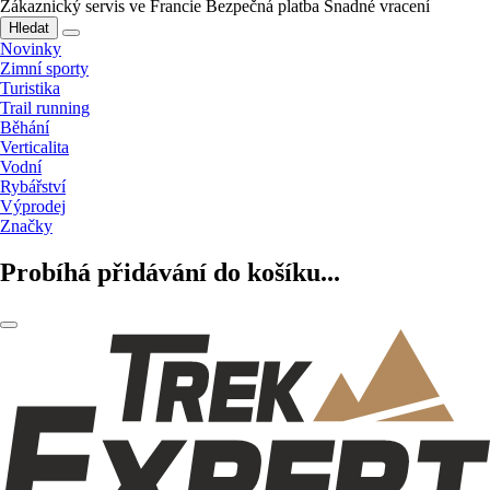
Zákaznický servis ve Francie
Bezpečná platba
Snadné vracení
Hledat
Novinky
Zimní sporty
Turistika
Trail running
Běhání
Verticalita
Vodní
Rybářství
Výprodej
Značky
Probíhá přidávání do košíku...