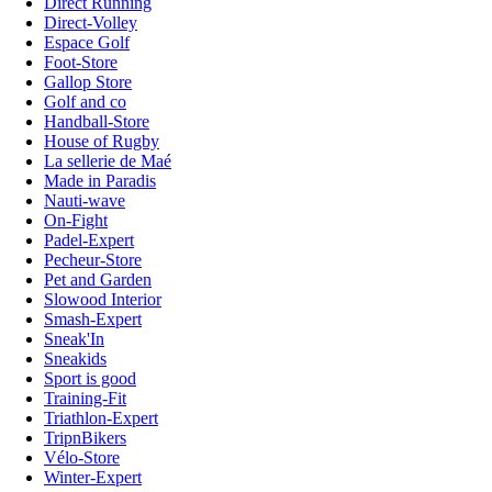
Direct Running
Direct-Volley
Espace Golf
Foot-Store
Gallop Store
Golf and co
Handball-Store
House of Rugby
La sellerie de Maé
Made in Paradis
Nauti-wave
On-Fight
Padel-Expert
Pecheur-Store
Pet and Garden
Slowood Interior
Smash-Expert
Sneak'In
Sneakids
Sport is good
Training-Fit
Triathlon-Expert
TripnBikers
Vélo-Store
Winter-Expert