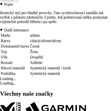
Popis
Ikonický styl pro hladké povrchy. Tato rychleschnoucí sandála má
svršek s páskem zdobeným 3 pruhy. Její polstrovaná stélka poskytuje
výjimečné pohodlí během i po sprše.
Další informace
Marki
adidas
Barva
cblack/silvmt/silvmt
Dominantní barva
Černá
Typ
Žena
Věk
Dospělý
Rozsah
Adilette
Hlavní materiál
Syntetický materiál / textil
Podrážka
Syntetický materiál
Loading...
Loading...
Všechny naše značky