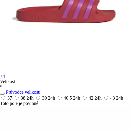
+4
Velikost
*
Průvodce velikostí
37
38
24h
39
24h
40,5
24h
42
24h
43
24h
Toto pole je povinné