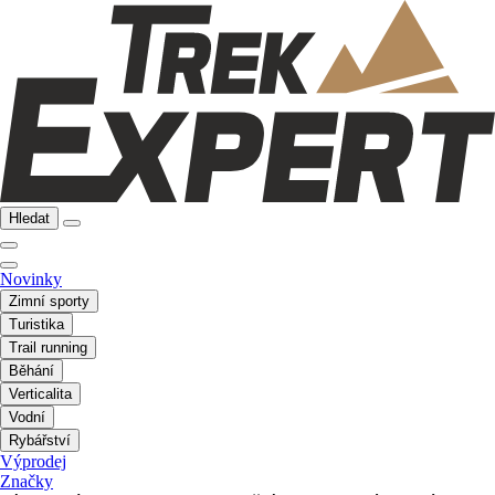
Hledat
Novinky
Zimní sporty
Turistika
Trail running
Běhání
Verticalita
Vodní
Rybářství
Výprodej
Značky