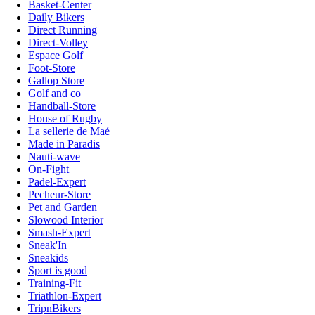
Basket-Center
Daily Bikers
Direct Running
Direct-Volley
Espace Golf
Foot-Store
Gallop Store
Golf and co
Handball-Store
House of Rugby
La sellerie de Maé
Made in Paradis
Nauti-wave
On-Fight
Padel-Expert
Pecheur-Store
Pet and Garden
Slowood Interior
Smash-Expert
Sneak'In
Sneakids
Sport is good
Training-Fit
Triathlon-Expert
TripnBikers