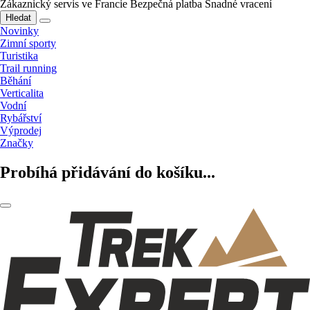
Zákaznický servis ve Francie
Bezpečná platba
Snadné vracení
Hledat
Novinky
Zimní sporty
Turistika
Trail running
Běhání
Verticalita
Vodní
Rybářství
Výprodej
Značky
Probíhá přidávání do košíku...