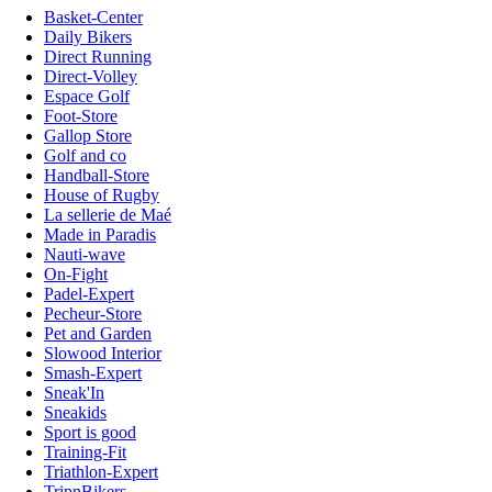
Basket-Center
Daily Bikers
Direct Running
Direct-Volley
Espace Golf
Foot-Store
Gallop Store
Golf and co
Handball-Store
House of Rugby
La sellerie de Maé
Made in Paradis
Nauti-wave
On-Fight
Padel-Expert
Pecheur-Store
Pet and Garden
Slowood Interior
Smash-Expert
Sneak'In
Sneakids
Sport is good
Training-Fit
Triathlon-Expert
TripnBikers