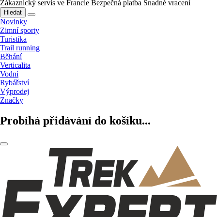
Zákaznický servis ve Francie
Bezpečná platba
Snadné vracení
Hledat
Novinky
Zimní sporty
Turistika
Trail running
Běhání
Verticalita
Vodní
Rybářství
Výprodej
Značky
Probíhá přidávání do košíku...