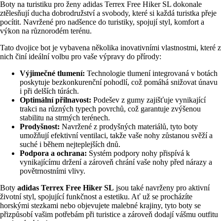
Boty na turistiku pro ženy adidas Terrex Free Hiker SL dokonale
ztělesňují ducha dobrodružství a svobody, které si každá turistka přeje
pocítit. Navržené pro nadšence do turistiky, spojují styl, komfort a
výkon na různorodém terénu.
Tato dvojice bot je vybavena několika inovativními vlastnostmi, které z
nich činí ideální volbu pro vaše výpravy do přírody:
Výjimečné tlumení:
Technologie tlumení integrovaná v botách
poskytuje bezkonkurenční pohodlí, což pomáhá snižovat únavu
i při delších túrách.
Optimální přilnavost:
Podešev z gumy zajišťuje vynikající
trakci na různých typech povrchů, což garantuje zvýšenou
stabilitu na strmých terénech.
Prodyšnost:
Navržené z prodyšných materiálů, tyto boty
umožňují efektivní ventilaci, takže vaše nohy zůstanou svěží a
suché i během nejteplejších dnů.
Podpora a ochrana:
Systém podpory nohy přispívá k
vynikajícímu držení a zároveň chrání vaše nohy před nárazy a
povětrnostními vlivy.
Boty
adidas Terrex Free Hiker SL
jsou také navrženy pro aktivní
životní styl, spojující funkčnost a estetiku. Ať už se procházíte
horskými stezkami nebo objevujete malebné krajiny, tyto boty se
přizpůsobí vašim potřebám při turistice a zároveň dodají vášmu outfitu