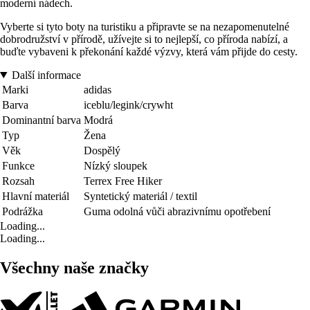
moderní nádech.
Vyberte si tyto boty na turistiku a připravte se na nezapomenutelné
dobrodružství v přírodě, užívejte si to nejlepší, co příroda nabízí, a
buďte vybaveni k překonání každé výzvy, která vám přijde do cesty.
Další informace
Marki
adidas
Barva
iceblu/legink/crywht
Dominantní barva
Modrá
Typ
Žena
Věk
Dospělý
Funkce
Nízký sloupek
Rozsah
Terrex Free Hiker
Hlavní materiál
Syntetický materiál / textil
Podrážka
Guma odolná vůči abrazivnímu opotřebení
Loading...
Loading...
Všechny naše značky