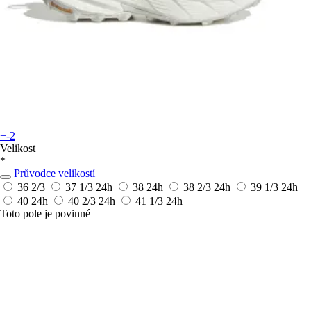
+-2
Velikost
*
Průvodce velikostí
36 2/3
37 1/3
24h
38
24h
38 2/3
24h
39 1/3
24h
40
24h
40 2/3
24h
41 1/3
24h
Toto pole je povinné