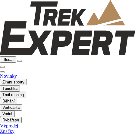
Hledat
Novinky
Zimní sporty
Turistika
Trail running
Běhání
Verticalita
Vodní
Rybářství
Výprodej
Značky