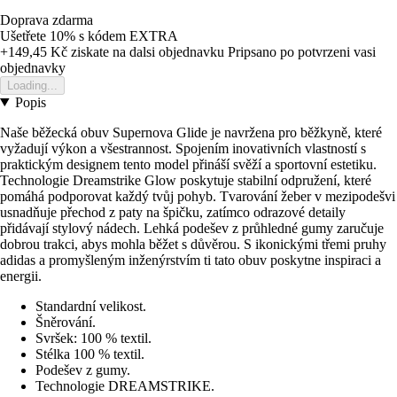
Doprava zdarma
Ušetřete 10%
s kódem
EXTRA
+149,45 Kč
ziskate na dalsi objednavku
Pripsano po potvrzeni vasi
objednavky
Loading...
Popis
Naše běžecká obuv Supernova Glide je navržena pro běžkyně, které
vyžadují výkon a všestrannost. Spojením inovativních vlastností s
praktickým designem tento model přináší svěží a sportovní estetiku.
Technologie Dreamstrike Glow poskytuje stabilní odpružení, které
pomáhá podporovat každý tvůj pohyb. Tvarování žeber v mezipodešvi
usnadňuje přechod z paty na špičku, zatímco odrazové detaily
přidávají stylový nádech. Lehká podešev z průhledné gumy zaručuje
dobrou trakci, abys mohla běžet s důvěrou. S ikonickými třemi pruhy
adidas a promyšleným inženýrstvím ti tato obuv poskytne inspiraci a
energii.
Standardní velikost.
Šněrování.
Svršek: 100 % textil.
Stélka 100 % textil.
Podešev z gumy.
Technologie DREAMSTRIKE.