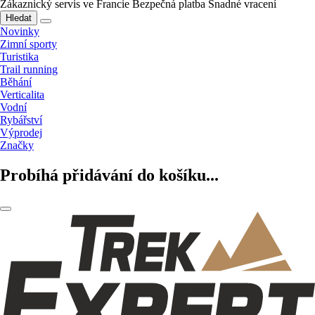
Zákaznický servis ve Francie
Bezpečná platba
Snadné vracení
Hledat
Novinky
Zimní sporty
Turistika
Trail running
Běhání
Verticalita
Vodní
Rybářství
Výprodej
Značky
Probíhá přidávání do košíku...