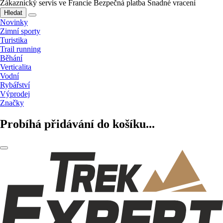
Zákaznický servis ve Francie
Bezpečná platba
Snadné vracení
Hledat
Novinky
Zimní sporty
Turistika
Trail running
Běhání
Verticalita
Vodní
Rybářství
Výprodej
Značky
Probíhá přidávání do košíku...