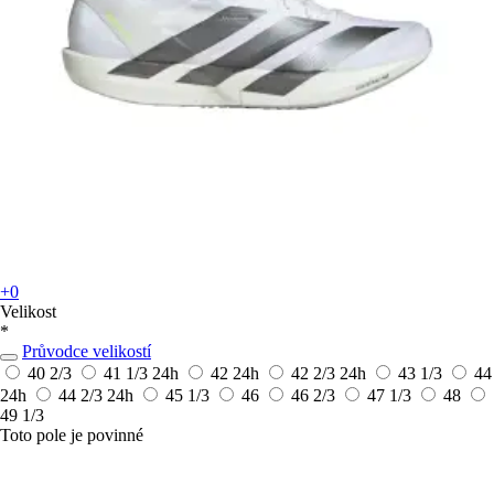
+0
Velikost
*
Průvodce velikostí
40 2/3
41 1/3
24h
42
24h
42 2/3
24h
43 1/3
44
24h
44 2/3
24h
45 1/3
46
46 2/3
47 1/3
48
49 1/3
Toto pole je povinné