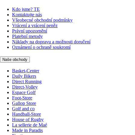
Kdo jsme? TE
Kontaktujte nás
Všeobecné obchodní podmínky
Vrácení a vrácení peněz
Právní upozornění
Platební metody
Náklady na dopravu a možnosti doručení
Oznámení o ochraně soukromí
Naše obchody
Basket-Center
Daily Bikers
Direct Running
Direct-Volley
Espace Golf
Foot-Store
Gallop Store
Golf and co
Handball-Store
House of Rugby
La sellerie de Maé
Made in Paradis