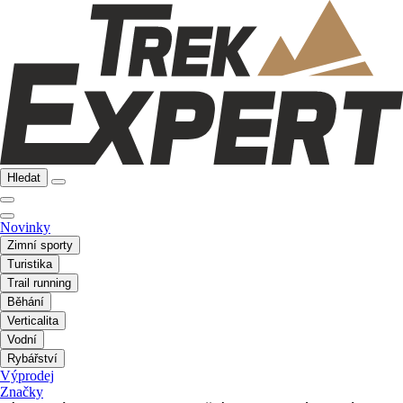
Hledat
Novinky
Zimní sporty
Turistika
Trail running
Běhání
Verticalita
Vodní
Rybářství
Výprodej
Značky