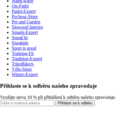
Nauti-wave
On-Fight
Padel-Expert
Pecheur-Store
Pet and Garden
Slowood Interior
Smash-Expert
Sneak'In
Sneakids
Sport is good
Training-Fit
Triathlon-Expert
TripnBikers
Vélo-Store
Winter-Expert
Přihlaste se k odběru našeho zpravodaje
Využijte slevu 10 % při přihlášení k odběru našeho zpravodaje.
Přihlásit se k odběru