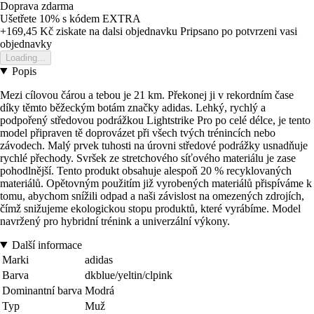
Doprava zdarma
Ušetřete 10%
s kódem
EXTRA
+169,45 Kč
ziskate na dalsi objednavku
Pripsano po potvrzeni vasi
objednavky
Loading...
Popis
Mezi cílovou čárou a tebou je 21 km. Překonej ji v rekordním čase
díky těmto běžeckým botám značky adidas. Lehký, rychlý a
podpořený středovou podrážkou Lightstrike Pro po celé délce, je tento
model připraven tě doprovázet při všech tvých trénincích nebo
závodech. Malý prvek tuhosti na úrovni středové podrážky usnadňuje
rychlé přechody. Svršek ze stretchového síťového materiálu je zase
pohodlnější. Tento produkt obsahuje alespoň 20 % recyklovaných
materiálů. Opětovným použitím již vyrobených materiálů přispíváme k
tomu, abychom snížili odpad a naši závislost na omezených zdrojích,
čímž snižujeme ekologickou stopu produktů, které vyrábíme. Model
navržený pro hybridní trénink a univerzální výkony.
Další informace
Marki
adidas
Barva
dkblue/yeltin/clpink
Dominantní barva
Modrá
Typ
Muž