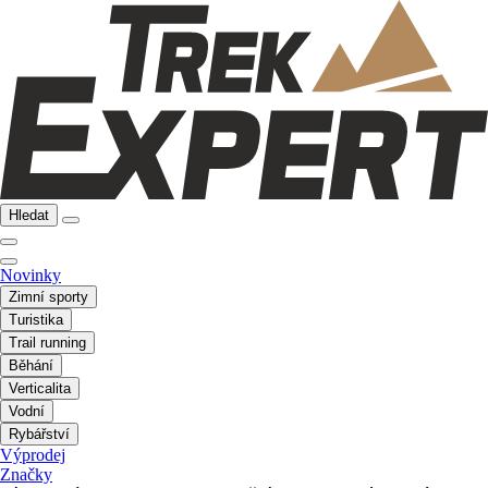
Hledat
Novinky
Zimní sporty
Turistika
Trail running
Běhání
Verticalita
Vodní
Rybářství
Výprodej
Značky