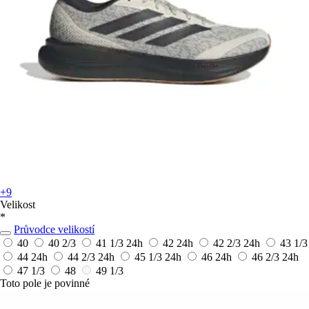
+9
Velikost
*
Průvodce velikostí
40
40 2/3
41 1/3
24h
42
24h
42 2/3
24h
43 1/3
44
24h
44 2/3
24h
45 1/3
24h
46
24h
46 2/3
24h
47 1/3
48
49 1/3
Toto pole je povinné