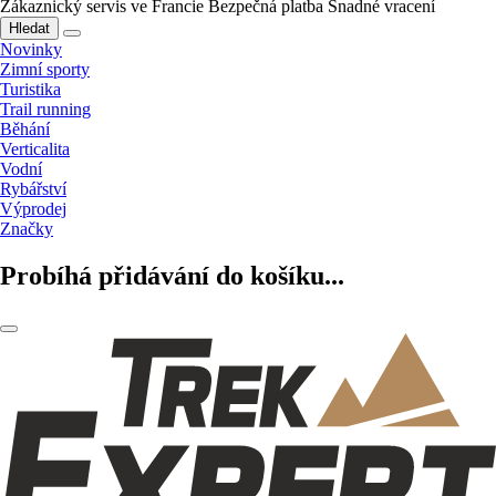
Zákaznický servis ve Francie
Bezpečná platba
Snadné vracení
Hledat
Novinky
Zimní sporty
Turistika
Trail running
Běhání
Verticalita
Vodní
Rybářství
Výprodej
Značky
Probíhá přidávání do košíku...