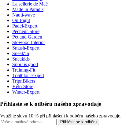
La sellerie de Maé
Made in Paradis
Nauti-wave
On-Fight
Padel-Expert
Pecheur-Store
Pet and Garden
Slowood Interior
Smash-Expert
Sneak'In
Sneakids
Sport is good
Training-Fit
Triathlon-Expert
TripnBikers
Vélo-Store
Winter-Expert
Přihlaste se k odběru našeho zpravodaje
Využijte slevu 10 % při přihlášení k odběru našeho zpravodaje.
Přihlásit se k odběru