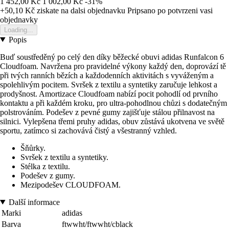
1 452,00 Kč
1 002,00 Kč
-31%
+50,10 Kč
ziskate na dalsi objednavku
Pripsano po potvrzeni vasi
objednavky
Loading...
Popis
Buď soustředěný po celý den díky běžecké obuvi adidas Runfalcon 6
Cloudfoam. Navržena pro pravidelné výkony každý den, doprovází tě
při tvých ranních bězích a každodenních aktivitách s vyváženým a
spolehlivým pocitem. Svršek z textilu a syntetiky zaručuje lehkost a
prodyšnost. Amortizace Cloudfoam nabízí pocit pohodlí od prvního
kontaktu a při každém kroku, pro ultra-pohodlnou chůzi s dodatečným
polstrováním. Podešev z pevné gumy zajišťuje stálou přilnavost na
silnici. Vylepšena třemi pruhy adidas, obuv zůstává ukotvena ve světě
sportu, zatímco si zachovává čistý a všestranný vzhled.
Šňůrky.
Svršek z textilu a syntetiky.
Stélka z textilu.
Podešev z gumy.
Mezipodešev CLOUDFOAM.
Další informace
Marki
adidas
Barva
ftwwht/ftwwht/cblack