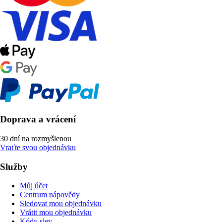
Doprava a vrácení
30 dní na rozmyšlenou
Vraťte svou objednávku
Služby
Můj účet
Centrum nápovědy
Sledovat mou objednávku
Vrátit mou objednávku
Kódy slev