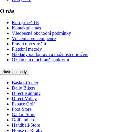
O nás
Kdo jsme? TE
Kontaktujte nás
Všeobecné obchodní podmínky
Vrácení a vrácení peněz
Právní upozornění
Platební metody
Náklady na dopravu a možnosti doručení
Oznámení o ochraně soukromí
Naše obchody
Basket-Center
Daily Bikers
Direct Running
Direct-Volley
Espace Golf
Foot-Store
Gallop Store
Golf and co
Handball-Store
House of Rugby