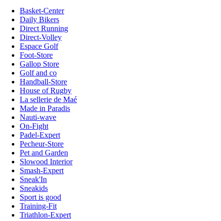
Basket-Center
Daily Bikers
Direct Running
Direct-Volley
Espace Golf
Foot-Store
Gallop Store
Golf and co
Handball-Store
House of Rugby
La sellerie de Maé
Made in Paradis
Nauti-wave
On-Fight
Padel-Expert
Pecheur-Store
Pet and Garden
Slowood Interior
Smash-Expert
Sneak'In
Sneakids
Sport is good
Training-Fit
Triathlon-Expert