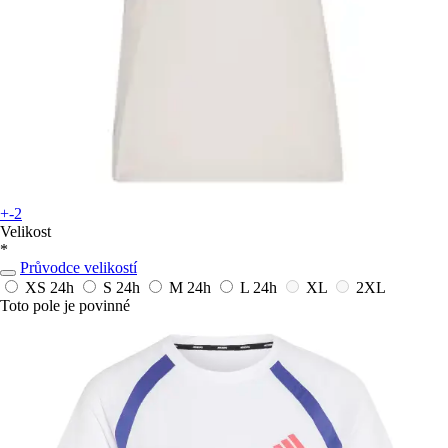
+-2
Velikost
*
Průvodce velikostí
XS
24h
S
24h
M
24h
L
24h
XL
2XL
Toto pole je povinné