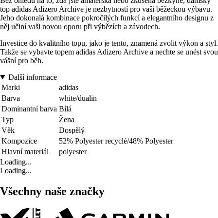
Bez ohledu na to, zda jste amatérská nebo zkušená běžkyně, dámský
top adidas Adizero Archive je nezbytností pro vaši běžeckou výbavu.
Jeho dokonalá kombinace pokročilých funkcí a elegantního designu z
něj učiní vaši novou oporu při výbězích a závodech.
Investice do kvalitního topu, jako je tento, znamená zvolit výkon a styl.
Takže se vybavte topem adidas Adizero Archive a nechte se unést svou
vášní pro běh.
Další informace
Marki
adidas
Barva
white/dualin
Dominantní barva
Bílá
Typ
Žena
Věk
Dospělý
Kompozice
52% Polyester recyclé/48% Polyester
Hlavní materiál
polyester
Loading...
Loading...
Všechny naše značky