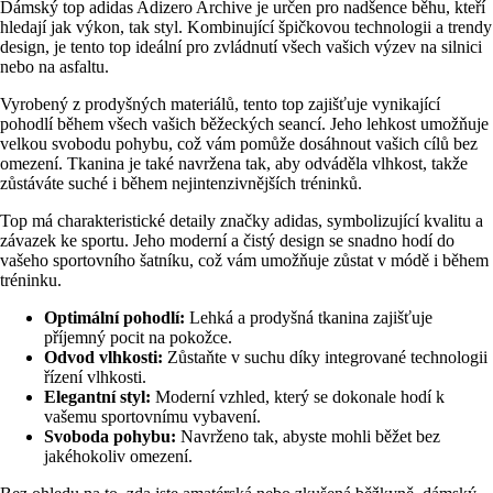
Dámský top adidas Adizero Archive je určen pro nadšence běhu, kteří
hledají jak výkon, tak styl. Kombinující špičkovou technologii a trendy
design, je tento top ideální pro zvládnutí všech vašich výzev na silnici
nebo na asfaltu.
Vyrobený z prodyšných materiálů, tento top zajišťuje vynikající
pohodlí během všech vašich běžeckých seancí. Jeho lehkost umožňuje
velkou svobodu pohybu, což vám pomůže dosáhnout vašich cílů bez
omezení. Tkanina je také navržena tak, aby odváděla vlhkost, takže
zůstáváte suché i během nejintenzivnějších tréninků.
Top má charakteristické detaily značky adidas, symbolizující kvalitu a
závazek ke sportu. Jeho moderní a čistý design se snadno hodí do
vašeho sportovního šatníku, což vám umožňuje zůstat v módě i během
tréninku.
Optimální pohodlí:
Lehká a prodyšná tkanina zajišťuje
příjemný pocit na pokožce.
Odvod vlhkosti:
Zůstaňte v suchu díky integrované technologii
řízení vlhkosti.
Elegantní styl:
Moderní vzhled, který se dokonale hodí k
vašemu sportovnímu vybavení.
Svoboda pohybu:
Navrženo tak, abyste mohli běžet bez
jakéhokoliv omezení.