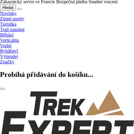
Zákaznický servis ve Francie
Bezpečná platba
Snadné vracení
Hledat
Novinky
Zimní sporty
Turistika
Trail running
Běhání
Verticalita
Vodní
Rybářství
Výprodej
Značky
Probíhá přidávání do košíku...