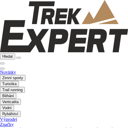
Hledat
Novinky
Zimní sporty
Turistika
Trail running
Běhání
Verticalita
Vodní
Rybářství
Výprodej
Značky