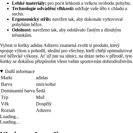
Lehké materiály:
pro pocit lehkosti a velkou svobodu pohybu.
Technologie odvádění vlhkosti:
udržuje vaše tělo v chladu a
suchu.
Ergonomický střih:
navržen tak, aby dokonale vyhovoval
pohybům běžce.
Odolnost:
navrženo tak, aby odolávalo častým a dlouhým
tréninkům.
Vybrat si šortky adidas Adizero znamená zvolit si produkt, který
spojuje výkon a pohodlí, ideální pro všechny, kteří chtějí optimalizovat
své běžecké výkony. Ať už jste na silnici, na dráze nebo v přírodě, tyto
šortky se dokážou přizpůsobit všem vašim sportovním dobrodružstvím.
Další informace
Marki
adidas
Barva
onix/soltur
Dominantní barva
Šedá
Typ
Muž
Věk
Dospělý
Rozsah
Adizero
Loading...
Loading...