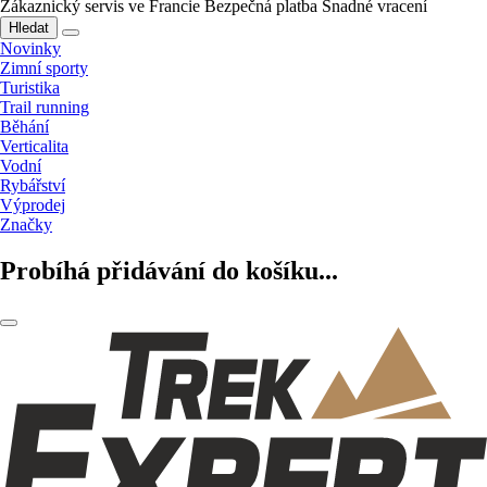
Zákaznický servis ve Francie
Bezpečná platba
Snadné vracení
Hledat
Novinky
Zimní sporty
Turistika
Trail running
Běhání
Verticalita
Vodní
Rybářství
Výprodej
Značky
Probíhá přidávání do košíku...