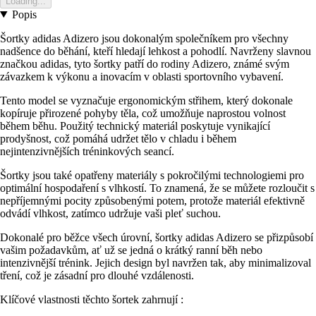
Loading...
Popis
Šortky adidas Adizero jsou dokonalým společníkem pro všechny
nadšence do běhání, kteří hledají lehkost a pohodlí. Navrženy slavnou
značkou adidas, tyto šortky patří do rodiny Adizero, známé svým
závazkem k výkonu a inovacím v oblasti sportovního vybavení.
Tento model se vyznačuje ergonomickým střihem, který dokonale
kopíruje přirozené pohyby těla, což umožňuje naprostou volnost
během běhu. Použitý technický materiál poskytuje vynikající
prodyšnost, což pomáhá udržet tělo v chladu i během
nejintenzivnějších tréninkových seancí.
Šortky jsou také opatřeny materiály s pokročilými technologiemi pro
optimální hospodaření s vlhkostí. To znamená, že se můžete rozloučit s
nepříjemnými pocity způsobenými potem, protože materiál efektivně
odvádí vlhkost, zatímco udržuje vaši pleť suchou.
Dokonalé pro běžce všech úrovní, šortky adidas Adizero se přizpůsobí
vašim požadavkům, ať už se jedná o krátký ranní běh nebo
intenzivnější trénink. Jejich design byl navržen tak, aby minimalizoval
tření, což je zásadní pro dlouhé vzdálenosti.
Klíčové vlastnosti těchto šortek zahrnují :