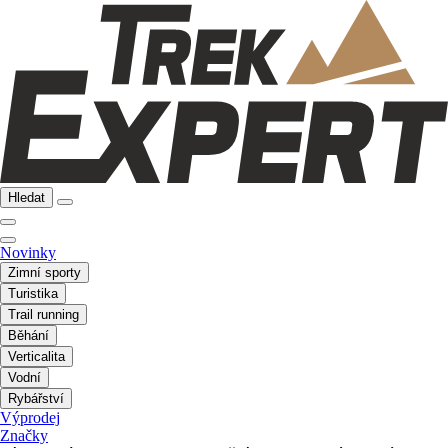
Hledat
Novinky
Zimní sporty
Turistika
Trail running
Běhání
Verticalita
Vodní
Rybářství
Výprodej
Značky