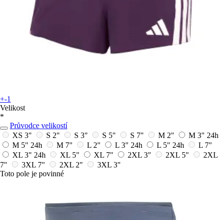
+-1
Velikost
*
Průvodce velikostí
XS 3"
S 2"
S 3"
S 5"
S 7"
M 2"
M 3"
24h
M 5"
24h
M 7"
L 2"
L 3"
24h
L 5"
24h
L 7"
XL 3"
24h
XL 5"
XL 7"
2XL 3"
2XL 5"
2XL
7"
3XL 7"
2XL 2"
3XL 3"
Toto pole je povinné