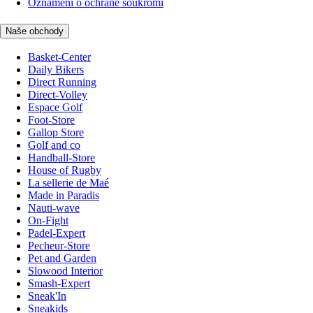
Oznámení o ochraně soukromí
Naše obchody
Basket-Center
Daily Bikers
Direct Running
Direct-Volley
Espace Golf
Foot-Store
Gallop Store
Golf and co
Handball-Store
House of Rugby
La sellerie de Maé
Made in Paradis
Nauti-wave
On-Fight
Padel-Expert
Pecheur-Store
Pet and Garden
Slowood Interior
Smash-Expert
Sneak'In
Sneakids