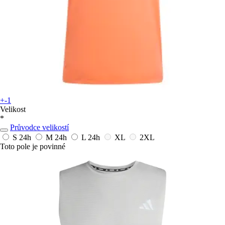
+-1
Velikost
*
Průvodce velikostí
S
24h
M
24h
L
24h
XL
2XL
Toto pole je povinné