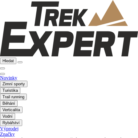
Hledat
Novinky
Zimní sporty
Turistika
Trail running
Běhání
Verticalita
Vodní
Rybářství
Výprodej
Značky