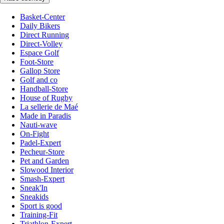
Basket-Center
Daily Bikers
Direct Running
Direct-Volley
Espace Golf
Foot-Store
Gallop Store
Golf and co
Handball-Store
House of Rugby
La sellerie de Maé
Made in Paradis
Nauti-wave
On-Fight
Padel-Expert
Pecheur-Store
Pet and Garden
Slowood Interior
Smash-Expert
Sneak'In
Sneakids
Sport is good
Training-Fit
Triathlon-Expert