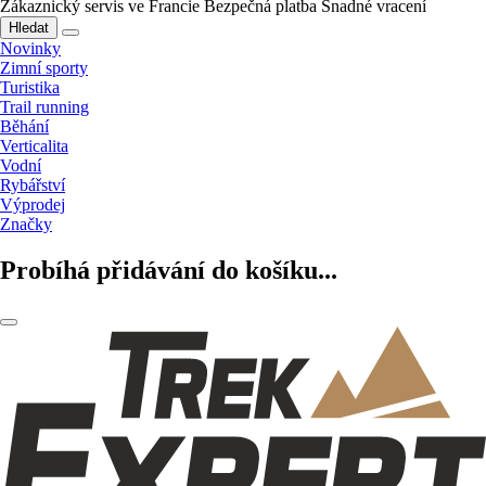
Zákaznický servis ve Francie
Bezpečná platba
Snadné vracení
Hledat
Novinky
Zimní sporty
Turistika
Trail running
Běhání
Verticalita
Vodní
Rybářství
Výprodej
Značky
Probíhá přidávání do košíku...