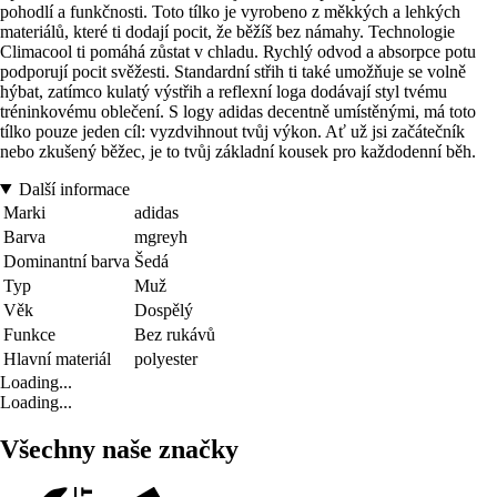
pohodlí a funkčnosti. Toto tílko je vyrobeno z měkkých a lehkých
materiálů, které ti dodají pocit, že běžíš bez námahy. Technologie
Climacool ti pomáhá zůstat v chladu. Rychlý odvod a absorpce potu
podporují pocit svěžesti. Standardní střih ti také umožňuje se volně
hýbat, zatímco kulatý výstřih a reflexní loga dodávají styl tvému
tréninkovému oblečení. S logy adidas decentně umístěnými, má toto
tílko pouze jeden cíl: vyzdvihnout tvůj výkon. Ať už jsi začátečník
nebo zkušený běžec, je to tvůj základní kousek pro každodenní běh.
Další informace
Marki
adidas
Barva
mgreyh
Dominantní barva
Šedá
Typ
Muž
Věk
Dospělý
Funkce
Bez rukávů
Hlavní materiál
polyester
Loading...
Loading...
Všechny naše značky