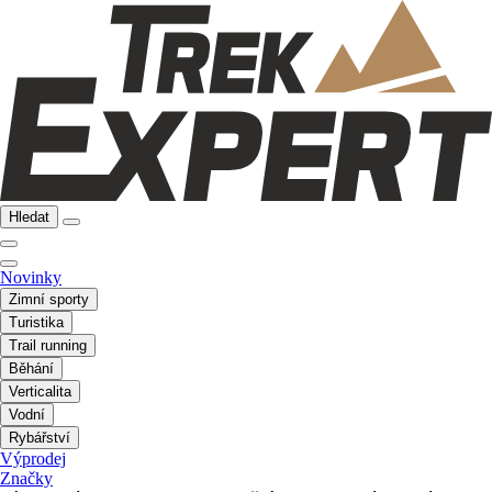
Hledat
Novinky
Zimní sporty
Turistika
Trail running
Běhání
Verticalita
Vodní
Rybářství
Výprodej
Značky