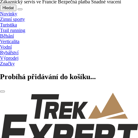
Zákaznický servis ve Francie
Bezpečná platba
Snadné vracení
Hledat
Novinky
Zimní sporty
Turistika
Trail running
Běhání
Verticalita
Vodní
Rybářství
Výprodej
Značky
Probíhá přidávání do košíku...