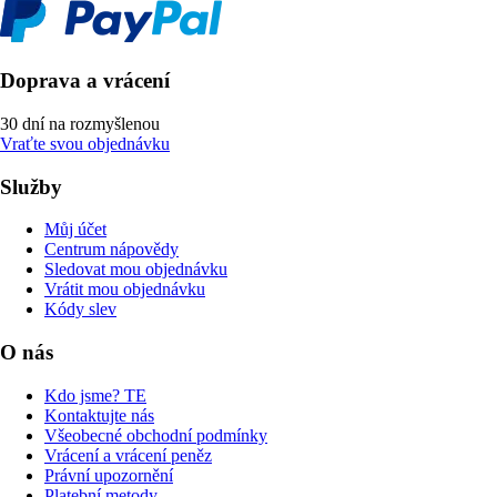
Doprava a vrácení
30 dní na rozmyšlenou
Vraťte svou objednávku
Služby
Můj účet
Centrum nápovědy
Sledovat mou objednávku
Vrátit mou objednávku
Kódy slev
O nás
Kdo jsme? TE
Kontaktujte nás
Všeobecné obchodní podmínky
Vrácení a vrácení peněz
Právní upozornění
Platební metody