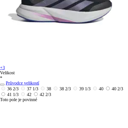
+3
Velikost
*
Průvodce velikostí
36 2/3
37 1/3
38
38 2/3
39 1/3
40
40 2/3
41 1/3
42
42 2/3
Toto pole je povinné