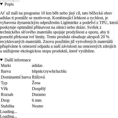
Popis
Ať už máš na programu 10 km běh nebo jiný cíl, tato běžecká obuv
adidas ti pomůže se motivovat. Kombinující lehkost a rychlost, je
vybavena dynamickým odpružením Lightstrike a podešví z TPU, která
poskytuje optimální přilnavost na silnici nebo dráze. Svršek z
technického síťového materiálu spojuje prodyšnost a oporu, aby ti
pomohl překonat tvé limity. Tento produkt obsahuje alespoň 20 %
recyklovaných materiálů. Znovu použitím již vytvořených materiálů
přispíváme k omezení odpadu a naší závislosti na omezených zdrojích
a snižujeme ekologickou stopu produktů, které vyrábíme.
Další informace
Marki
adidas
Barva
blipnk/crywht/lucblu
Dominantní barva
Růžová
Typ
Žena
Věk
Dospělý
Rozsah
Duramo
Drop
6 mm
Stabilita
Neutre
Loading...
Loading...