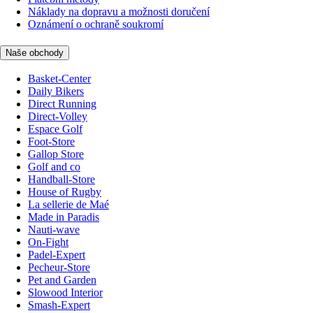
Náklady na dopravu a možnosti doručení
Oznámení o ochraně soukromí
Naše obchody
Basket-Center
Daily Bikers
Direct Running
Direct-Volley
Espace Golf
Foot-Store
Gallop Store
Golf and co
Handball-Store
House of Rugby
La sellerie de Maé
Made in Paradis
Nauti-wave
On-Fight
Padel-Expert
Pecheur-Store
Pet and Garden
Slowood Interior
Smash-Expert