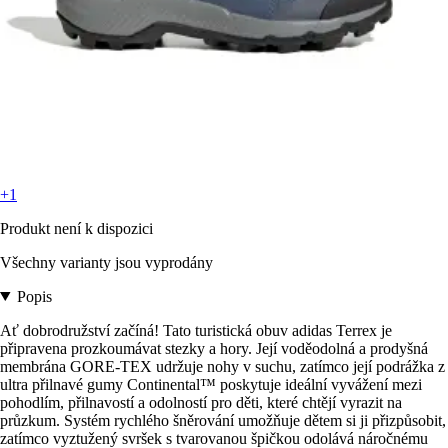
+1
Produkt není k dispozici
Všechny varianty jsou vyprodány
Popis
Ať dobrodružství začíná! Tato turistická obuv adidas Terrex je
připravena prozkoumávat stezky a hory. Její voděodolná a prodyšná
membrána GORE-TEX udržuje nohy v suchu, zatímco její podrážka z
ultra přilnavé gumy Continental™ poskytuje ideální vyvážení mezi
pohodlím, přilnavostí a odolností pro děti, které chtějí vyrazit na
průzkum. Systém rychlého šněrování umožňuje dětem si ji přizpůsobit,
zatímco vyztužený svršek s tvarovanou špičkou odolává náročnému