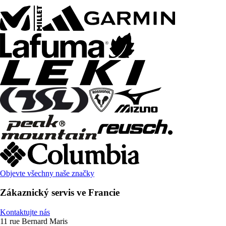
Objevte všechny naše značky
Zákaznický servis ve Francie
Kontaktujte nás
11 rue Bernard Maris