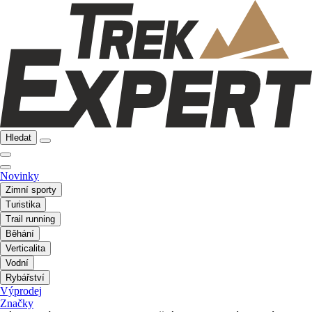
Hledat
Novinky
Zimní sporty
Turistika
Trail running
Běhání
Verticalita
Vodní
Rybářství
Výprodej
Značky