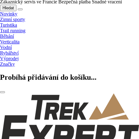
Zákaznický servis ve Francie
Bezpečná platba
Snadné vracení
Hledat
Novinky
Zimní sporty
Turistika
Trail running
Běhání
Verticalita
Vodní
Rybářství
Výprodej
Značky
Probíhá přidávání do košíku...