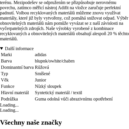
terénu. Mezipodešev se odpružením se přizpůsobuje nerovnému
povrchu, zatímco měřicí nástroj Adifit na vložce zaručuje perfektní
padnutí. Volbou recyklovaných materiálů můžeme znovu využívat
materiály, které již byly vytvořeny, což pomáhá snižovat odpad. Výběr
obnovitelných materiálů nám pomůže vyvázat se z naší závislosti na
vyčerpatelných zdrojích. Naše výrobky vyrobené z kombinace
recyklovaných a obnovitelných materiálů obsahují alespoň 20 % těchto
materiálů.
Další informace
Marki
adidas
Barva
blupnk/owhite/chabrn
Dominantní barva
Růžová
Typ
Smíšené
Věk
Junior
Funkce
Nízký sloupek
Hlavní materiál
Syntetický materiál / textil
Podrážka
Guma odolná vůči abrazivnímu opotřebení
Loading...
Loading...
Všechny naše značky