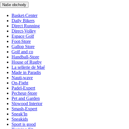
Naše obchody
Basket-Center
Daily Bikers
Direct Running
Direct-Volley
Espace Golf
Foot-Store
Gallop Store
Golf and co
Handball-Store
House of Rugby
La sellerie de Maé
Made in Paradis
Nauti-wave
On-Fight
Padel-Expert
Pecheur-Store
Pet and Garden
Slowood Interior
Smash-Expert
Sneak'In
Sneakids
Sport is good