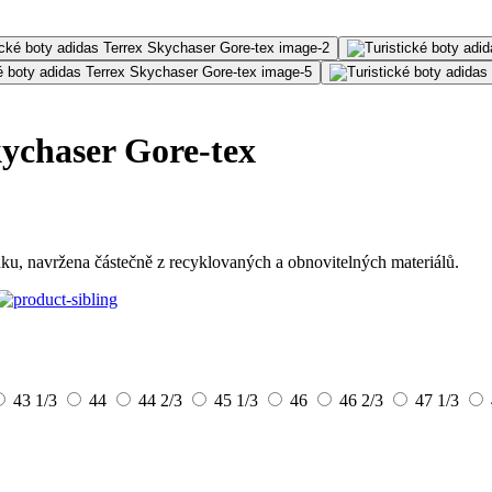
kychaser Gore-tex
ku, navržena částečně z recyklovaných a obnovitelných materiálů.
43 1/3
44
44 2/3
45 1/3
46
46 2/3
47 1/3