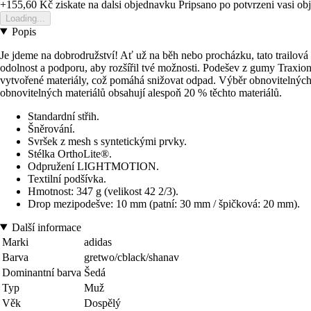
+155,60 Kč
ziskate na dalsi objednavku
Pripsano po potvrzeni vasi o
Loading...
Popis
Je jdeme na dobrodružství! Ať už na běh nebo procházku, tato trailov
odolnost a podporu, aby rozšířil tvé možnosti. Podešev z gumy Traxio
vytvořené materiály, což pomáhá snižovat odpad. Výběr obnovitelných
obnovitelných materiálů obsahují alespoň 20 % těchto materiálů.
Standardní střih.
Šněrování.
Svršek z mesh s syntetickými prvky.
Stélka OrthoLite®.
Odpružení LIGHTMOTION.
Textilní podšívka.
Hmotnost: 347 g (velikost 42 2/3).
Drop mezipodešve: 10 mm (patní: 30 mm / špičková: 20 mm).
Další informace
Marki
adidas
Barva
gretwo/cblack/shanav
Dominantní barva
Šedá
Typ
Muž
Věk
Dospělý