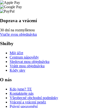
Doprava a vrácení
30 dní na rozmyšlenou
Vraťte svou objednávku
Služby
Můj účet
Centrum nápovědy
Sledovat mou objednávku
Vrátit mou objednávku
Kódy slev
O nás
Kdo jsme? TE
Kontaktujte nás
Všeobecné obchodní podmínky
Vrácení a vrácení peněz
Právní upozornění