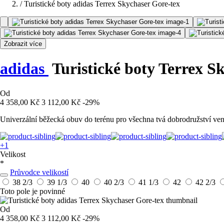
/
Turistické boty adidas Terrex Skychaser Gore-tex
Zobrazit více
adidas
Turistické boty Terrex S
Od
4 358,00 Kč
3 112,00 Kč
-29%
Univerzální běžecká obuv do terénu pro všechna tvá dobrodružství ven
+1
Velikost
*
Průvodce velikostí
38 2/3
39 1/3
40
40 2/3
41 1/3
42
42 2/3
Toto pole je povinné
Od
4 358,00 Kč
3 112,00 Kč
-29%