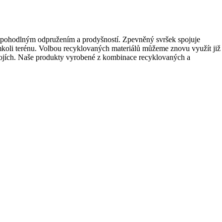
i s pohodlným odpružením a prodyšností. Zpevněný svršek spojuje
mkoli terénu. Volbou recyklovaných materiálů můžeme znovu využít již
drojích. Naše produkty vyrobené z kombinace recyklovaných a