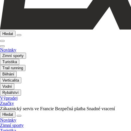
Hledat
Novinky
Zimní sporty
Turistika
Trail running
Běhání
Verticalita
Vodní
Rybářství
Výprodej
Značky
Zákaznický servis ve Francie
Bezpečná platba
Snadné vracení
Hledat
Novinky
Zimní sporty
Turistika