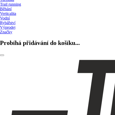
Trail running
Běhání
Verticalita
Vodní
Rybářství
Výprodej
Značky
Probíhá přidávání do košíku...