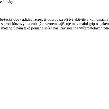
bjednavky
á běžecká obuv adidas Terrex tě doprovází při tvé aktivitě v kombinac
n s protiskluzovým a zubatým vzorem zajišťuje maximální grip na jaké
 materiálů nám také pomáhá snížit naši závislost na vyčerpatelných z