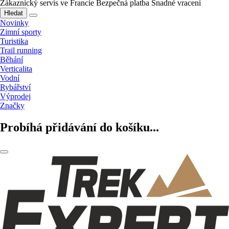
Zákaznický servis ve Francie
Bezpečná platba
Snadné vracení
Hledat
Novinky
Zimní sporty
Turistika
Trail running
Běhání
Verticalita
Vodní
Rybářství
Výprodej
Značky
Probíhá přidávání do košíku...