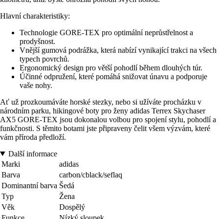
Hlavní charakteristiky:
Technologie GORE-TEX pro optimální neprůstřelnost a
prodyšnost.
Vnější gumová podrážka, která nabízí vynikající trakci na všech
typech povrchů.
Ergonomický design pro větší pohodlí během dlouhých túr.
Účinné odpružení, které pomáhá snižovat únavu a podporuje
vaše nohy.
Ať už prozkoumáváte horské stezky, nebo si užíváte procházku v
národním parku, hikingové boty pro ženy adidas Terrex Skychaser
AX5 GORE-TEX jsou dokonalou volbou pro spojení stylu, pohodlí a
funkčnosti. S těmito botami jste připraveny čelit všem výzvám, které
vám příroda předloží.
Další informace
Marki
adidas
Barva
carbon/cblack/seflaq
Dominantní barva
Šedá
Typ
Žena
Věk
Dospělý
Funkce
Nízký sloupek