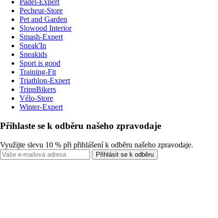
Padel-Expert
Pecheur-Store
Pet and Garden
Slowood Interior
Smash-Expert
Sneak'In
Sneakids
Sport is good
Training-Fit
Triathlon-Expert
TripnBikers
Vélo-Store
Winter-Expert
Přihlaste se k odběru našeho zpravodaje
Využijte slevu 10 % při přihlášení k odběru našeho zpravodaje.
Přihlásit se k odběru