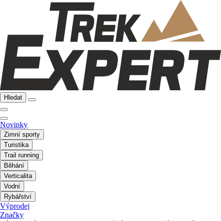
Hledat
Novinky
Zimní sporty
Turistika
Trail running
Běhání
Verticalita
Vodní
Rybářství
Výprodej
Značky