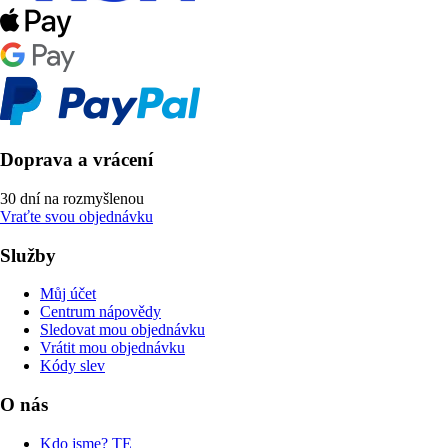
Doprava a vrácení
30 dní na rozmyšlenou
Vraťte svou objednávku
Služby
Můj účet
Centrum nápovědy
Sledovat mou objednávku
Vrátit mou objednávku
Kódy slev
O nás
Kdo jsme? TE