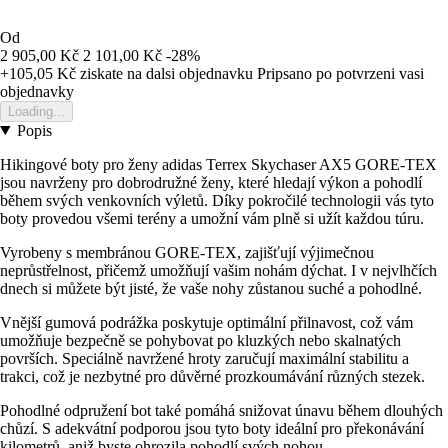
Od
2 905,00 Kč
2 101,00 Kč
-28%
+105,05 Kč
ziskate na dalsi objednavku
Pripsano po potvrzeni vasi
objednavky
Loading...
Popis
Hikingové boty pro ženy adidas Terrex Skychaser AX5 GORE-TEX
jsou navrženy pro dobrodružné ženy, které hledají výkon a pohodlí
během svých venkovních výletů. Díky pokročilé technologii vás tyto
boty provedou všemi terény a umožní vám plně si užít každou túru.
Vyrobeny s membránou GORE-TEX, zajišťují výjimečnou
neprůstřelnost, přičemž umožňují vašim nohám dýchat. I v nejvlhčích
dnech si můžete být jisté, že vaše nohy zůstanou suché a pohodlné.
Vnější gumová podrážka poskytuje optimální přilnavost, což vám
umožňuje bezpečně se pohybovat po kluzkých nebo skalnatých
površích. Speciálně navržené hroty zaručují maximální stabilitu a
trakci, což je nezbytné pro důvěrné prozkoumávání různých stezek.
Pohodlné odpružení bot také pomáhá snižovat únavu během dlouhých
chůzí. S adekvátní podporou jsou tyto boty ideální pro překonávání
kilometrů, aniž byste ohrozila pohodlí svých nohou.