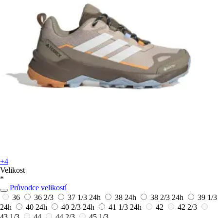
+4
Velikost
*
Průvodce velikostí
36
36 2/3
37 1/3
24h
38
24h
38 2/3
24h
39 1/3
24h
40
24h
40 2/3
24h
41 1/3
24h
42
42 2/3
43 1/3
44
44 2/3
45 1/3