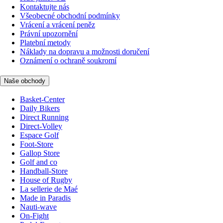
Kontaktujte nás
Všeobecné obchodní podmínky
Vrácení a vrácení peněz
Právní upozornění
Platební metody
Náklady na dopravu a možnosti doručení
Oznámení o ochraně soukromí
Naše obchody
Basket-Center
Daily Bikers
Direct Running
Direct-Volley
Espace Golf
Foot-Store
Gallop Store
Golf and co
Handball-Store
House of Rugby
La sellerie de Maé
Made in Paradis
Nauti-wave
On-Fight