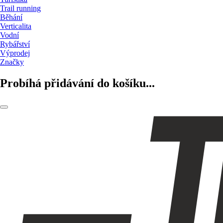
Trail running
Běhání
Verticalita
Vodní
Rybářství
Výprodej
Značky
Probíhá přidávání do košíku...