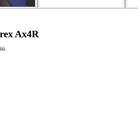
rrex Ax4R
álů.