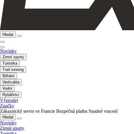
Hledat
Novinky
Zimní sporty
Turistika
Trail running
Běhání
Verticalita
Vodní
Rybářství
Výprodej
Značky
Zákaznický servis ve Francie
Bezpečná platba
Snadné vracení
Hledat
Novinky
Zimní sporty
Turistika