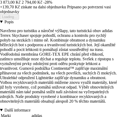
3 873,00 Kč
2 794,00 Kč
-28%
+139,70 Kč
ziskate na dalsi objednavku
Pripsano po potvrzeni vasi
objednavky
Loading...
Popis
Navrženo pro turistiku a náročné výšlapy, tato turistická obuv adidas
Terrex Skychaser spojuje pohodlí, ochranu a kontrolu pro rychlý
pohyb na stezkách i mimo ně. Kombinuje obratnost a dynamiku
běžeckých bot s podporou a trvanlivostí turistických bot. Její okamžité
pohodlí a pocit lehkosti ti pomáhají zůstat soustředěný na trasu.
Voděodolná membrána GORE-TEX EPE chrání před vlhkostí,
zatímco umožňuje noze dýchat a reguluje teplotu. Svršek z ripstopu s
vyztuženými prvky odolnými proti oděru poskytuje lehkost a
trvanlivost. Gumová podrážka Continental™ zajišťuje maximální
přilnavost za všech podmínek, na všech površích, suchých či mokrých.
Ultralehké odpružení Lightstrike zajišťuje dynamiku a obratnost.
Volbou recyklovaných materiálů můžeme znovu využít materiály, které
již byly vyrobeny, což pomáhá snižovat odpad. Výběr obnovitelných
materiálů nám také pomáhá snížit naši závislost na vyčerpatelných
zdrojích. Naše produkty vyrobené z kombinace recyklovaných a
obnovitelných materiálů obsahují alespoň 20 % těchto materiálů.
Další informace
Marki
adidas