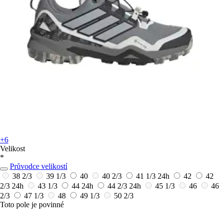
+6
Velikost
*
Průvodce velikostí
38 2/3
39 1/3
40
40 2/3
41 1/3
24h
42
42
2/3
24h
43 1/3
44
24h
44 2/3
24h
45 1/3
46
46
2/3
47 1/3
48
49 1/3
50 2/3
Toto pole je povinné