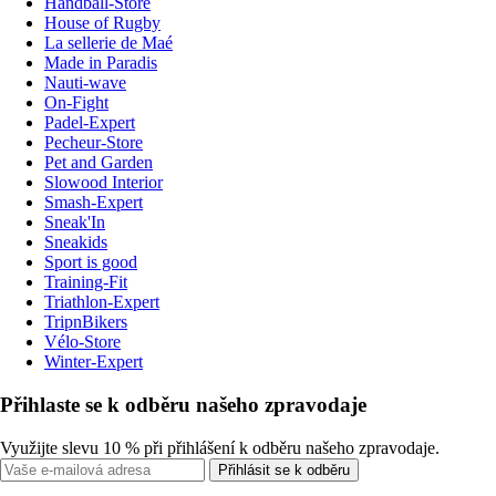
Handball-Store
House of Rugby
La sellerie de Maé
Made in Paradis
Nauti-wave
On-Fight
Padel-Expert
Pecheur-Store
Pet and Garden
Slowood Interior
Smash-Expert
Sneak'In
Sneakids
Sport is good
Training-Fit
Triathlon-Expert
TripnBikers
Vélo-Store
Winter-Expert
Přihlaste se k odběru našeho zpravodaje
Využijte slevu 10 % při přihlášení k odběru našeho zpravodaje.
Přihlásit se k odběru