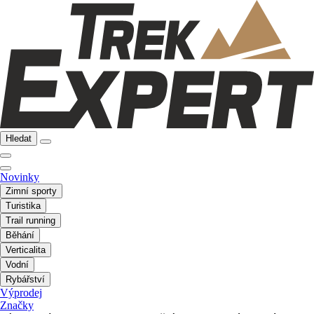
Hledat
Novinky
Zimní sporty
Turistika
Trail running
Běhání
Verticalita
Vodní
Rybářství
Výprodej
Značky