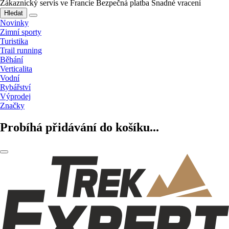
Zákaznický servis ve Francie
Bezpečná platba
Snadné vracení
Hledat
Novinky
Zimní sporty
Turistika
Trail running
Běhání
Verticalita
Vodní
Rybářství
Výprodej
Značky
Probíhá přidávání do košíku...