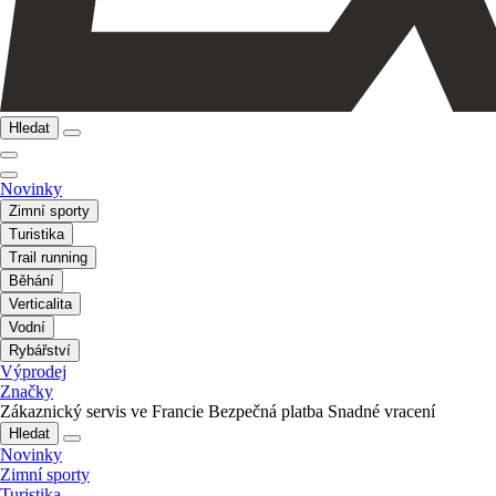
Hledat
Novinky
Zimní sporty
Turistika
Trail running
Běhání
Verticalita
Vodní
Rybářství
Výprodej
Značky
Zákaznický servis ve Francie
Bezpečná platba
Snadné vracení
Hledat
Novinky
Zimní sporty
Turistika