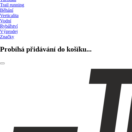
Trail running
Běhání
Verticalita
Vodní
Rybářství
Výprodej
Značky
Probíhá přidávání do košíku...