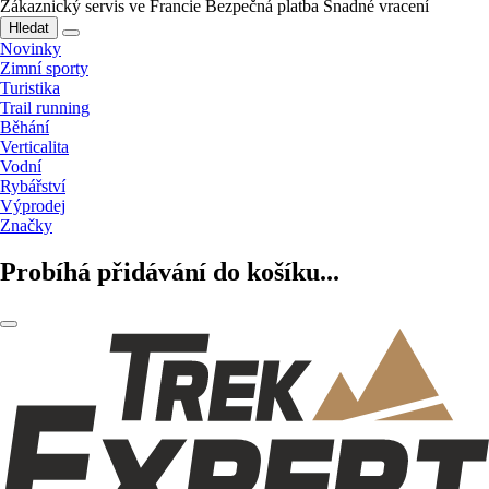
Zákaznický servis ve Francie
Bezpečná platba
Snadné vracení
Hledat
Novinky
Zimní sporty
Turistika
Trail running
Běhání
Verticalita
Vodní
Rybářství
Výprodej
Značky
Probíhá přidávání do košíku...