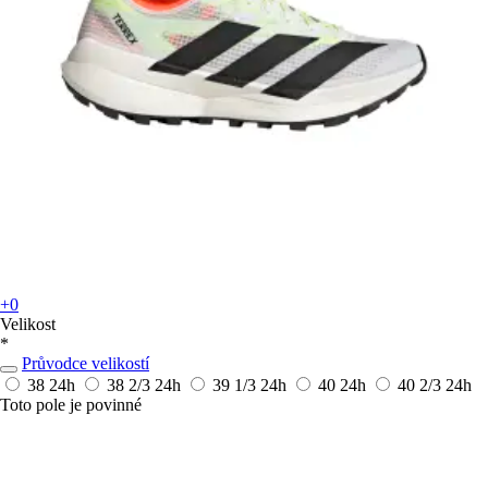
+0
Velikost
*
Průvodce velikostí
38
24h
38 2/3
24h
39 1/3
24h
40
24h
40 2/3
24h
Toto pole je povinné