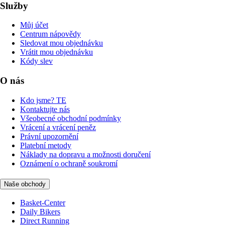
Služby
Můj účet
Centrum nápovědy
Sledovat mou objednávku
Vrátit mou objednávku
Kódy slev
O nás
Kdo jsme? TE
Kontaktujte nás
Všeobecné obchodní podmínky
Vrácení a vrácení peněz
Právní upozornění
Platební metody
Náklady na dopravu a možnosti doručení
Oznámení o ochraně soukromí
Naše obchody
Basket-Center
Daily Bikers
Direct Running