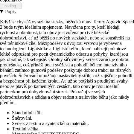
Loading...
Popis
Když se chystáš vyrazit na stezky, běžecká obuv Terrex Agravic Speed
2 bude tvým ideálním spojencem. Navržena pro ty, kteří hledají
rychlost a obratnost, tato obuv je stvořena pro tvé běžecké
dobrodružství, ať už běžíš po nových stezkách, nebo se soustředíš na
své tréninkové cíle. Mezipodešev s dvojitou vrstvou je vybavena
technologiemi Lightstrike a LightstrikePro, které nabízejí prémiové
lehké odpružení pro pocit dynamického odrazu a pohyby, které jsou
jak obratné, tak sebejisté. Odolný síťovinový svršek zaručuje dobrou
prodyšnost, což přináší pocit svěžesti a pohodlí během intenzivního
běhání, zatímco gumová podešev poskytuje dobrou trakci na různých
površích. Šněrování umožňuje nastavitelný střih, což zajišťuje pohodlí
a bezpečnost při každém kroku. Ať už se potýkáš s prudkými svahy,
nebo se plavíš po kamenitých cestách, tato obuv je tvou ideální
partnerkou pro dobyvinování stezek. Pokračuj ve svých
dobrodružstvích s adidas a objev radost z trailového běhu jako nikdy
předtím.
Standardní střih.
Šněrování.
Svršek z textilu a syntetického materiálu.
Textilní stélka.