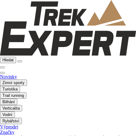
Hledat
Novinky
Zimní sporty
Turistika
Trail running
Běhání
Verticalita
Vodní
Rybářství
Výprodej
Značky