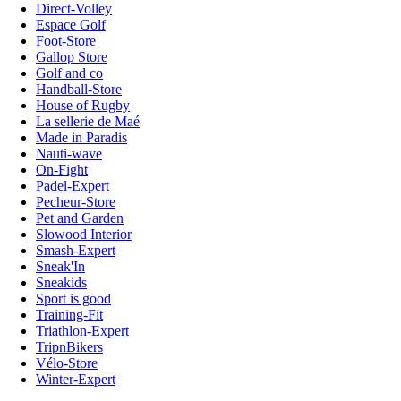
Direct-Volley
Espace Golf
Foot-Store
Gallop Store
Golf and co
Handball-Store
House of Rugby
La sellerie de Maé
Made in Paradis
Nauti-wave
On-Fight
Padel-Expert
Pecheur-Store
Pet and Garden
Slowood Interior
Smash-Expert
Sneak'In
Sneakids
Sport is good
Training-Fit
Triathlon-Expert
TripnBikers
Vélo-Store
Winter-Expert