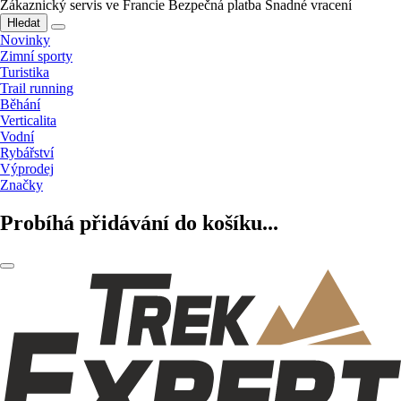
Zákaznický servis ve Francie
Bezpečná platba
Snadné vracení
Hledat
Novinky
Zimní sporty
Turistika
Trail running
Běhání
Verticalita
Vodní
Rybářství
Výprodej
Značky
Probíhá přidávání do košíku...