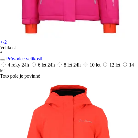
+-2
Velikost
*
Průvodce velikostí
4 roky
24h
6 let
24h
8 let
24h
10 let
12 let
14
let
Toto pole je povinné