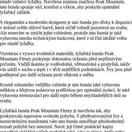
mladé vášnivé lyžařky. Navržena známou značkou Peak Mountain,
tato bunda spojuje styl, komfort a výkon, aby poskytla optimální
lyžařský zážitek.
S elegantním a moderním designem je tato bunda pro dívky k dispozici
v krásné světle růžové barvě, která určitě vzbudí pozornost na svahu.
Ale nenechte se zmýlit jejím vzhledem, protože tato bunda je také
vybavena mnoha technickými funkcemi, které z ní činí ideální volbu
pro mladé lyžařky.
Vyrobena z vysoce kvalitních materiálů, lyžařská bunda Peak
Mountain Fleury poskytuje dokonalou ochranu před nepříznivým
počasím. Vnější tkanina je voděodolná, větruodolná a prodyšná, takže
vás udrží v suchu a teple i v těch nejtěžších podmínkách. Švy jsou plně
podlepené pro další ochranu proti vlhkosti a sněhu.
Kromě robustního vnějšího vzhledu je tato bunda také vybavena
měkkou a hřejivou polarovou podšívkou pro optimální izolaci. Je také
vybavena termoizolací pro další teplo během nejchladnějších dnů na
svahu.
Lyžařská bunda Peak Mountain Fleury je navržena tak, aby
poskytovala naprostou svobodu pohybu. S předtvarovanými švy a
nastavitelnými manžetami vám tato bunda umožňuje plnohodnotný
rozsah pohybů bez omezení. Navíc její četné praktické kapsy
usnadňují ukládání vašich osobních věcí, jako je skipas, brýle nebo