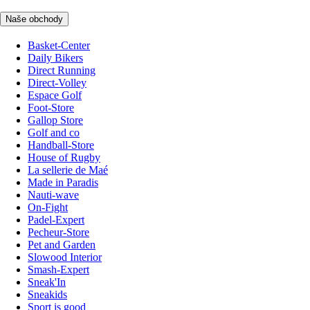
Naše obchody
Basket-Center
Daily Bikers
Direct Running
Direct-Volley
Espace Golf
Foot-Store
Gallop Store
Golf and co
Handball-Store
House of Rugby
La sellerie de Maé
Made in Paradis
Nauti-wave
On-Fight
Padel-Expert
Pecheur-Store
Pet and Garden
Slowood Interior
Smash-Expert
Sneak'In
Sneakids
Sport is good