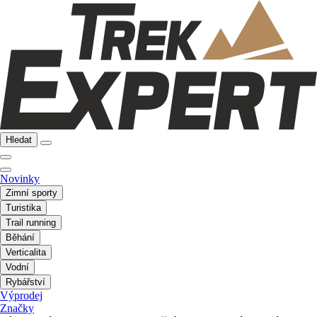
Hledat
Novinky
Zimní sporty
Turistika
Trail running
Běhání
Verticalita
Vodní
Rybářství
Výprodej
Značky