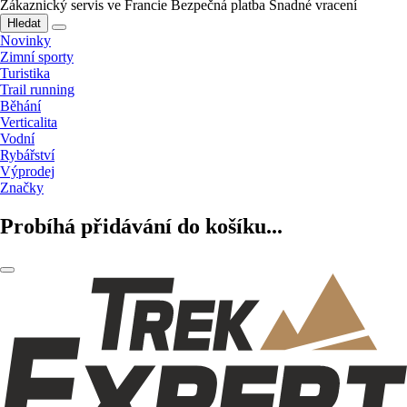
Zákaznický servis ve Francie
Bezpečná platba
Snadné vracení
Hledat
Novinky
Zimní sporty
Turistika
Trail running
Běhání
Verticalita
Vodní
Rybářství
Výprodej
Značky
Probíhá přidávání do košíku...