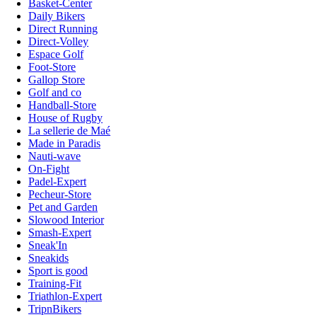
Basket-Center
Daily Bikers
Direct Running
Direct-Volley
Espace Golf
Foot-Store
Gallop Store
Golf and co
Handball-Store
House of Rugby
La sellerie de Maé
Made in Paradis
Nauti-wave
On-Fight
Padel-Expert
Pecheur-Store
Pet and Garden
Slowood Interior
Smash-Expert
Sneak'In
Sneakids
Sport is good
Training-Fit
Triathlon-Expert
TripnBikers