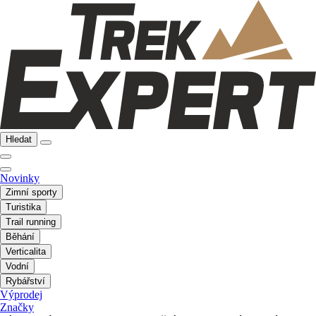
Hledat
Novinky
Zimní sporty
Turistika
Trail running
Běhání
Verticalita
Vodní
Rybářství
Výprodej
Značky