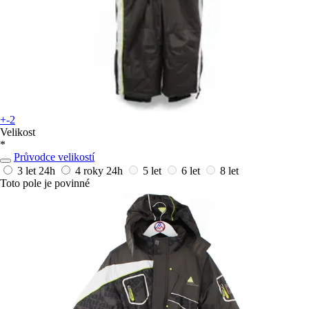
+-2
Velikost
*
Průvodce velikostí
3 let
24h
4 roky
24h
5 let
6 let
8 let
Toto pole je povinné