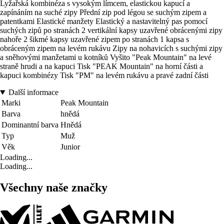
Lyžařská kombinéza s vysokým límcem, elastickou kapucí a
zapínáním na suché zipy Přední zip pod légou se suchým zipem a
patentkami Elastické manžety Elastický a nastavitelný pas pomocí
suchých zipů po stranách 2 vertikální kapsy uzavřené obrácenými zipy
nahoře 2 šikmé kapsy uzavřené zipem po stranách 1 kapsa s
obráceným zipem na levém rukávu Zipy na nohavicích s suchými zipy
a sněhovými manžetami u kotníků Vyšito "Peak Mountain" na levé
straně hrudi a na kapuci Tisk "PEAK Mountain" na horní části a
kapuci kombinézy Tisk "PM" na levém rukávu a pravé zadní části
Další informace
Marki
Peak Mountain
Barva
hnědá
Dominantní barva
Hnědá
Typ
Muž
Věk
Junior
Loading...
Loading...
Všechny naše značky