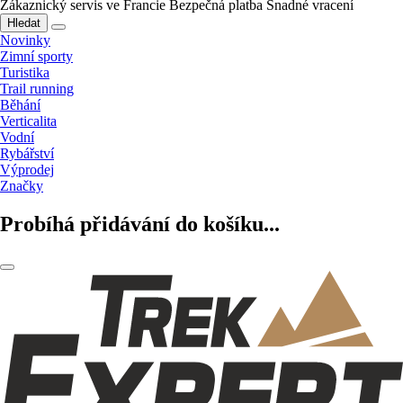
Zákaznický servis ve Francie
Bezpečná platba
Snadné vracení
Hledat
Novinky
Zimní sporty
Turistika
Trail running
Běhání
Verticalita
Vodní
Rybářství
Výprodej
Značky
Probíhá přidávání do košíku...