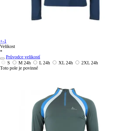
+-1
Velikost
*
Průvodce velikostí
S
M
24h
L
24h
XL
24h
2XL
24h
Toto pole je povinné