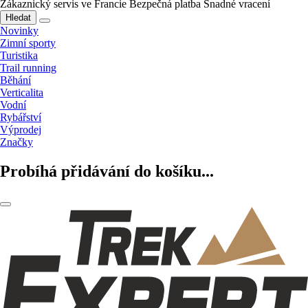
Zákaznický servis ve Francie
Bezpečná platba
Snadné vracení
Hledat
Novinky
Zimní sporty
Turistika
Trail running
Běhání
Verticalita
Vodní
Rybářství
Výprodej
Značky
Probíhá přidávání do košíku...