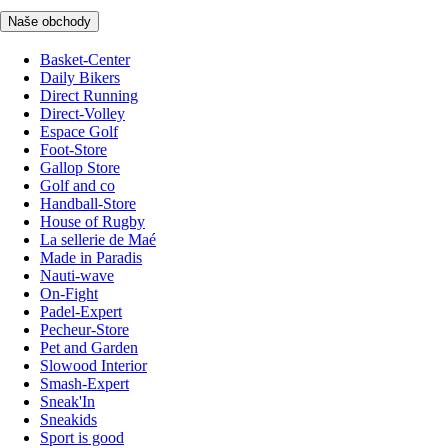
Naše obchody
Basket-Center
Daily Bikers
Direct Running
Direct-Volley
Espace Golf
Foot-Store
Gallop Store
Golf and co
Handball-Store
House of Rugby
La sellerie de Maé
Made in Paradis
Nauti-wave
On-Fight
Padel-Expert
Pecheur-Store
Pet and Garden
Slowood Interior
Smash-Expert
Sneak'In
Sneakids
Sport is good