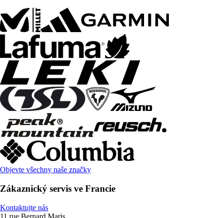
Objevte všechny naše značky
Zákaznický servis ve Francie
Kontaktujte nás
11 rue Bernard Maris