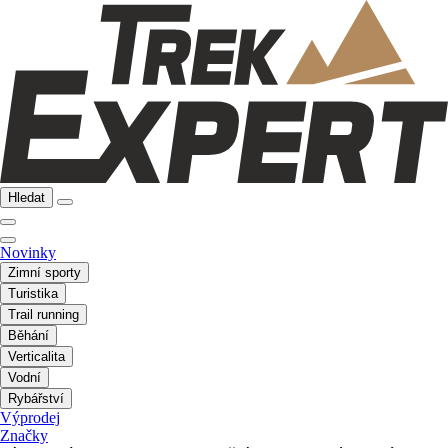
Hledat
Novinky
Zimní sporty
Turistika
Trail running
Běhání
Verticalita
Vodní
Rybářství
Výprodej
Značky