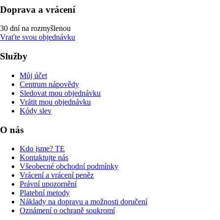
Doprava a vrácení
30 dní na rozmyšlenou
Vraťte svou objednávku
Služby
Můj účet
Centrum nápovědy
Sledovat mou objednávku
Vrátit mou objednávku
Kódy slev
O nás
Kdo jsme? TE
Kontaktujte nás
Všeobecné obchodní podmínky
Vrácení a vrácení peněz
Právní upozornění
Platební metody
Náklady na dopravu a možnosti doručení
Oznámení o ochraně soukromí