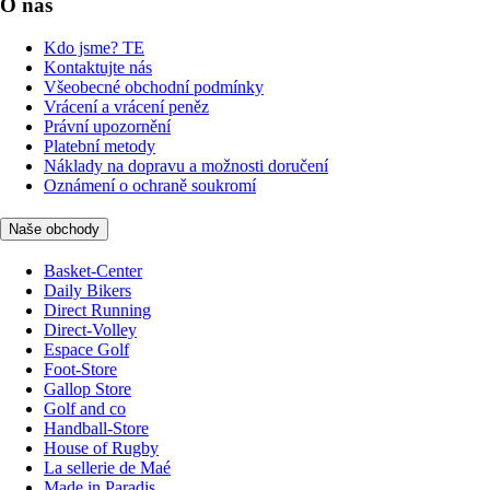
O nás
Kdo jsme? TE
Kontaktujte nás
Všeobecné obchodní podmínky
Vrácení a vrácení peněz
Právní upozornění
Platební metody
Náklady na dopravu a možnosti doručení
Oznámení o ochraně soukromí
Naše obchody
Basket-Center
Daily Bikers
Direct Running
Direct-Volley
Espace Golf
Foot-Store
Gallop Store
Golf and co
Handball-Store
House of Rugby
La sellerie de Maé
Made in Paradis