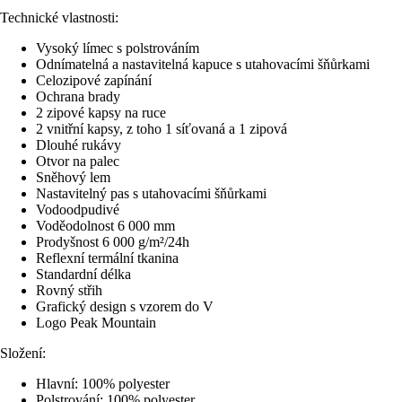
Technické vlastnosti:
Vysoký límec s polstrováním
Odnímatelná a nastavitelná kapuce s utahovacími šňůrkami
Celozipové zapínání
Ochrana brady
2 zipové kapsy na ruce
2 vnitřní kapsy, z toho 1 síťovaná a 1 zipová
Dlouhé rukávy
Otvor na palec
Sněhový lem
Nastavitelný pas s utahovacími šňůrkami
Vodoodpudivé
Voděodolnost 6 000 mm
Prodyšnost 6 000 g/m²/24h
Reflexní termální tkanina
Standardní délka
Rovný střih
Grafický design s vzorem do V
Logo Peak Mountain
Složení:
Hlavní: 100% polyester
Polstrování: 100% polyester