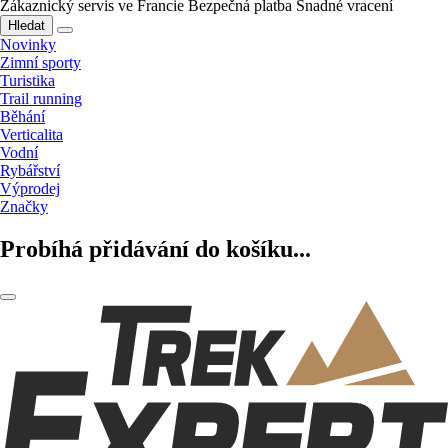
Zákaznický servis ve Francie
Bezpečná platba
Snadné vracení
Hledat
Novinky
Zimní sporty
Turistika
Trail running
Běhání
Verticalita
Vodní
Rybářství
Výprodej
Značky
Probíhá přidávání do košíku...