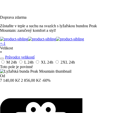
Doprava zdarma
Zůstaňte v teple a suchu na svazích s lyžařskou bundou Peak
Mountain: zaručený komfort a styl!
+-1
Velikost
*
Průvodce velikostí
M
24h
L
24h
XL
24h
2XL
24h
Toto pole je povinné
Od
7 140,00 Kč
2 856,00 Kč
-60%