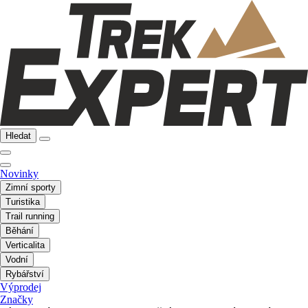
Hledat
Novinky
Zimní sporty
Turistika
Trail running
Běhání
Verticalita
Vodní
Rybářství
Výprodej
Značky