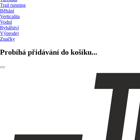
Trail running
Běhání
Verticalita
Vodní
Rybářství
Výprodej
Značky
Probíhá přidávání do košíku...