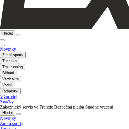
Hledat
Novinky
Zimní sporty
Turistika
Trail running
Běhání
Verticalita
Vodní
Rybářství
Výprodej
Značky
Zákaznický servis ve Francie
Bezpečná platba
Snadné vracení
Hledat
Novinky
Zimní sporty
Turistika