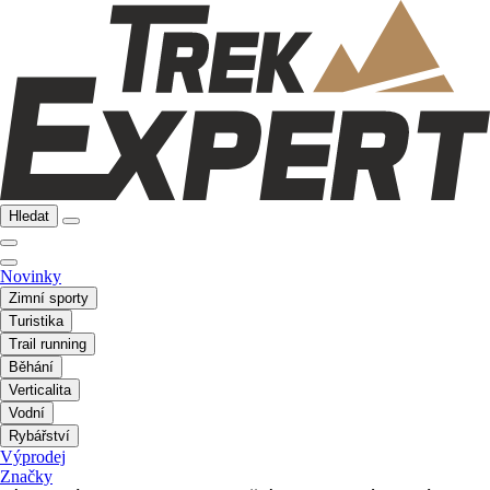
Hledat
Novinky
Zimní sporty
Turistika
Trail running
Běhání
Verticalita
Vodní
Rybářství
Výprodej
Značky