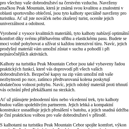
pro všechny vaše dobrodružství na čerstvém vzduchu. Navrženy
značkou Peak Mountain, která je známá svou kvalitou a znalostmi v
oblasti sportovního oblečení, jsou tyto kalhoty speciálně navrženy pro
turistiku. Ať už jste nováček nebo zkušený turist, oceníte jejich
univerzálnost a odolnost.
Vyrobené z vysoce kvalitních materiálů, tyto kalhoty nabízejí optimální
komfort díky svému přiléhavému střihu a elastickému pasu. Budete se
moci volně pohybovat a užívat si každou intenzivní túru. Navíc, jejich
prodyšný materiál vám umožní zůstat v suchu a pohodlí i při
nejnáročnějších aktivitách.
Kalhoty na turistiku Peak Mountain Cebor jsou také vybaveny řadou
praktických funkcí, které vás doprovodí při všech vašich
dobrodružstvích. Bezpečné kapsy na zip vám umožní mít vaše
nezbytnosti po ruce, zatímco předtvarovaná kolena poskytují
dodatečnou volnost pohybu. Navíc, jejich odolný materiál proti trhnutí
vás ochrání před překážkami na stezkách.
Ať už plánujete jednodenní túru nebo vícedenní trek, tyto kalhoty
budou vaším spolehlivým partnerem. Jejich lehká a kompaktní
konstrukce usnadňuje jejich přenášení v batohu, a jejich snadná údržba
je činí praktickou volbou pro vaše dobrodružství v přírodě.
S kalhotami na turistiku Peak Mountain Cebor spojíte komfort, výkon