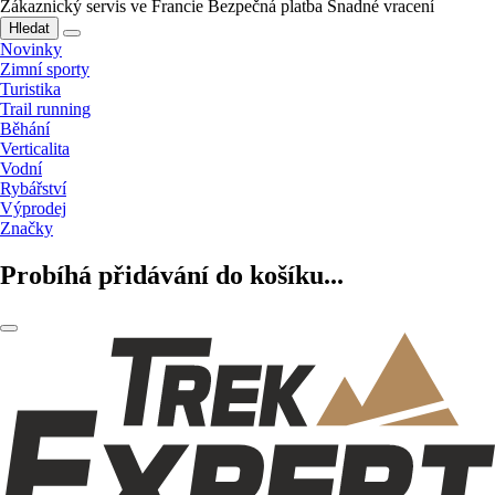
Zákaznický servis ve Francie
Bezpečná platba
Snadné vracení
Hledat
Novinky
Zimní sporty
Turistika
Trail running
Běhání
Verticalita
Vodní
Rybářství
Výprodej
Značky
Probíhá přidávání do košíku...