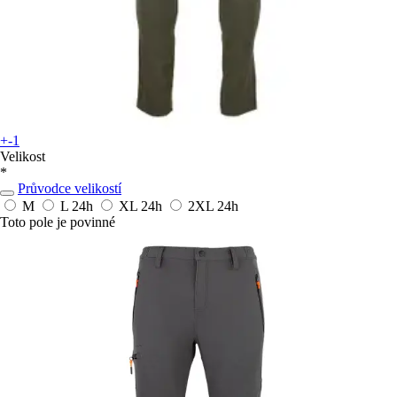
+-1
Velikost
*
Průvodce velikostí
M
L
24h
XL
24h
2XL
24h
Toto pole je povinné