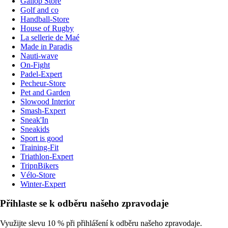
Gallop Store
Golf and co
Handball-Store
House of Rugby
La sellerie de Maé
Made in Paradis
Nauti-wave
On-Fight
Padel-Expert
Pecheur-Store
Pet and Garden
Slowood Interior
Smash-Expert
Sneak'In
Sneakids
Sport is good
Training-Fit
Triathlon-Expert
TripnBikers
Vélo-Store
Winter-Expert
Přihlaste se k odběru našeho zpravodaje
Využijte slevu 10 % při přihlášení k odběru našeho zpravodaje.