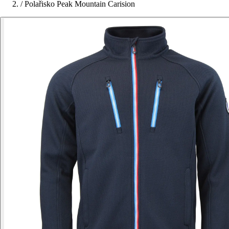
/
Polařisko Peak Mountain Carision