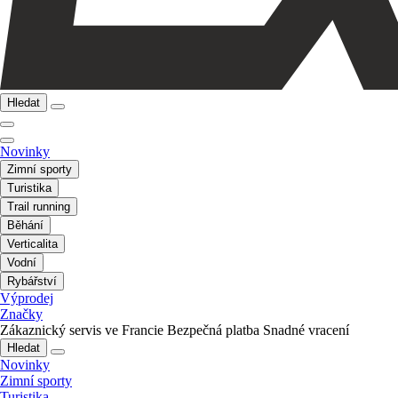
Hledat
Novinky
Zimní sporty
Turistika
Trail running
Běhání
Verticalita
Vodní
Rybářství
Výprodej
Značky
Zákaznický servis ve Francie
Bezpečná platba
Snadné vracení
Hledat
Novinky
Zimní sporty
Turistika