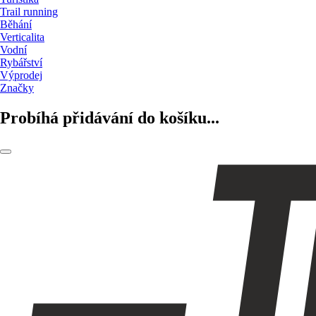
Trail running
Běhání
Verticalita
Vodní
Rybářství
Výprodej
Značky
Probíhá přidávání do košíku...