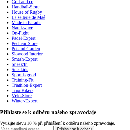
Golf and co
Handball-Store
House of Rugby
La sellerie de Maé
Made in Paradis
Nauti-wave
On-Fight
Padel-Expert
Pecheur-Store
Pet and Garden
Slowood Interior
Smash-Expert
Sneak'In
Sneakids
Sport is good
Training-Fit
Triathlon-Expert
TripnBikers
Vélo-Store
Winter-Expert
Přihlaste se k odběru našeho zpravodaje
Využijte slevu 10 % při přihlášení k odběru našeho zpravodaje.
Přihlásit se k odběru