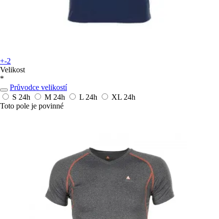
+-2
Velikost
*
Průvodce velikostí
S
24h
M
24h
L
24h
XL
24h
Toto pole je povinné