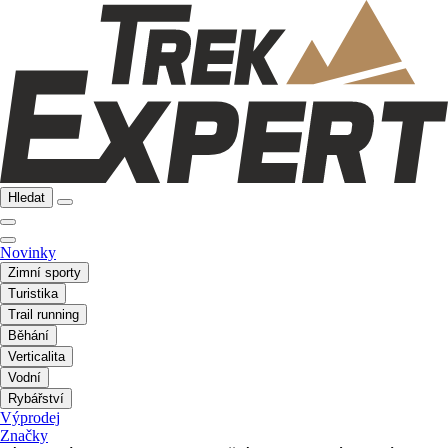
Hledat
Novinky
Zimní sporty
Turistika
Trail running
Běhání
Verticalita
Vodní
Rybářství
Výprodej
Značky