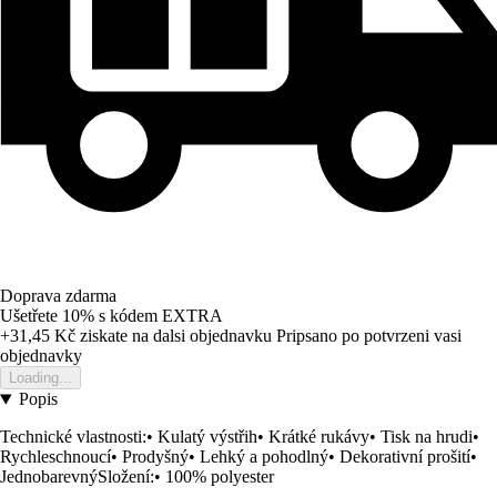
Doprava zdarma
Ušetřete 10%
s kódem
EXTRA
+31,45 Kč
ziskate na dalsi objednavku
Pripsano po potvrzeni vasi
objednavky
Loading...
Popis
Technické vlastnosti:• Kulatý výstřih• Krátké rukávy• Tisk na hrudi•
Rychleschnoucí• Prodyšný• Lehký a pohodlný• Dekorativní prošití•
JednobarevnýSložení:• 100% polyester