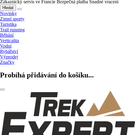
Zákaznický servis ve Francie
Bezpečná platba
Snadné vracení
Hledat
Novinky
Zimní sporty
Turistika
Trail running
Běhání
Verticalita
Vodní
Rybářství
Výprodej
Značky
Probíhá přidávání do košíku...