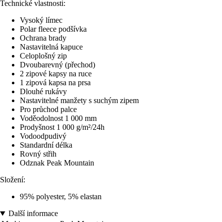
Technické vlastnosti:
Vysoký límec
Polar fleece podšívka
Ochrana brady
Nastavitelná kapuce
Celoplošný zip
Dvoubarevný (přechod)
2 zipové kapsy na ruce
1 zipová kapsa na prsa
Dlouhé rukávy
Nastavitelné manžety s suchým zipem
Pro průchod palce
Voděodolnost 1 000 mm
Prodyšnost 1 000 g/m²/24h
Vodoodpudivý
Standardní délka
Rovný střih
Odznak Peak Mountain
Složení:
95% polyester, 5% elastan
Další informace