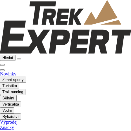
Hledat
Novinky
Zimní sporty
Turistika
Trail running
Běhání
Verticalita
Vodní
Rybářství
Výprodej
Značky