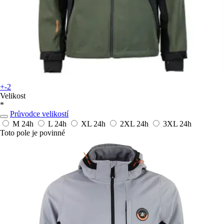
+-2
Velikost
*
Průvodce velikostí
M
24h
L
24h
XL
24h
2XL
24h
3XL
24h
Toto pole je povinné