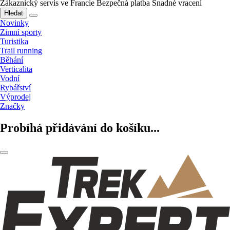
Zákaznický servis ve Francie
Bezpečná platba
Snadné vracení
Hledat
Novinky
Zimní sporty
Turistika
Trail running
Běhání
Verticalita
Vodní
Rybářství
Výprodej
Značky
Probíhá přidávání do košíku...