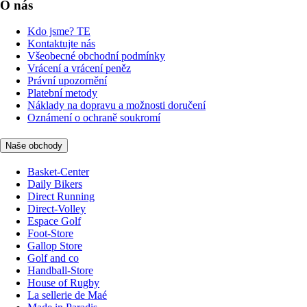
O nás
Kdo jsme? TE
Kontaktujte nás
Všeobecné obchodní podmínky
Vrácení a vrácení peněz
Právní upozornění
Platební metody
Náklady na dopravu a možnosti doručení
Oznámení o ochraně soukromí
Naše obchody
Basket-Center
Daily Bikers
Direct Running
Direct-Volley
Espace Golf
Foot-Store
Gallop Store
Golf and co
Handball-Store
House of Rugby
La sellerie de Maé