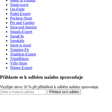
Made in Paradis
Nauti-wave
On-Fight
Padel-Expert
Pecheur-Store
Pet and Garden
Slowood Interior
Smash-Expert
Sneak'In
Sneakids
Sport is good
Training-Fit
Triathlon-Expert
TripnBikers
Vélo-Store
Winter-Expert
Přihlaste se k odběru našeho zpravodaje
Využijte slevu 10 % při přihlášení k odběru našeho zpravodaje.
Přihlásit se k odběru