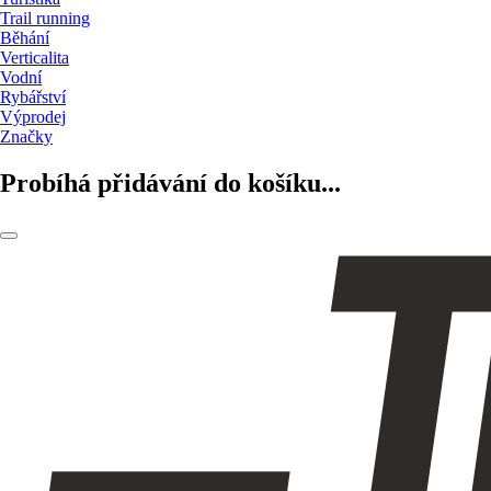
Trail running
Běhání
Verticalita
Vodní
Rybářství
Výprodej
Značky
Probíhá přidávání do košíku...