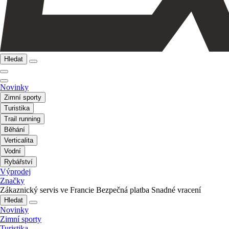
Hledat
Novinky
Zimní sporty
Turistika
Trail running
Běhání
Verticalita
Vodní
Rybářství
Výprodej
Značky
Zákaznický servis ve Francie
Bezpečná platba
Snadné vracení
Hledat
Novinky
Zimní sporty
Turistika