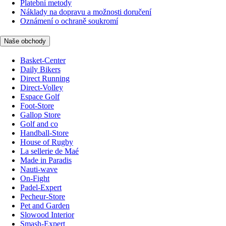
Platební metody
Náklady na dopravu a možnosti doručení
Oznámení o ochraně soukromí
Naše obchody
Basket-Center
Daily Bikers
Direct Running
Direct-Volley
Espace Golf
Foot-Store
Gallop Store
Golf and co
Handball-Store
House of Rugby
La sellerie de Maé
Made in Paradis
Nauti-wave
On-Fight
Padel-Expert
Pecheur-Store
Pet and Garden
Slowood Interior
Smash-Expert