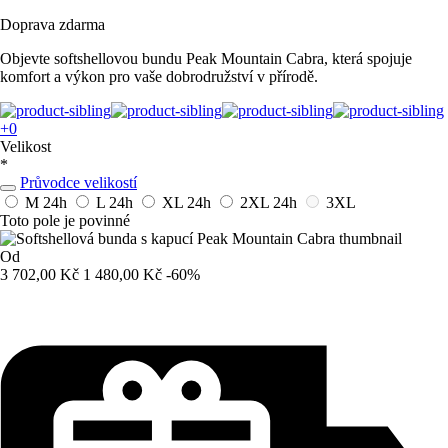
Doprava zdarma
Objevte softshellovou bundu Peak Mountain Cabra, která spojuje
komfort a výkon pro vaše dobrodružství v přírodě.
+0
Velikost
*
Průvodce velikostí
M
24h
L
24h
XL
24h
2XL
24h
3XL
Toto pole je povinné
Od
3 702,00 Kč
1 480,00 Kč
-60%