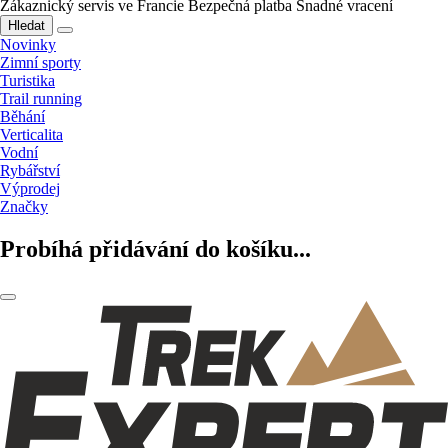
Zákaznický servis ve Francie
Bezpečná platba
Snadné vracení
Hledat
Novinky
Zimní sporty
Turistika
Trail running
Běhání
Verticalita
Vodní
Rybářství
Výprodej
Značky
Probíhá přidávání do košíku...