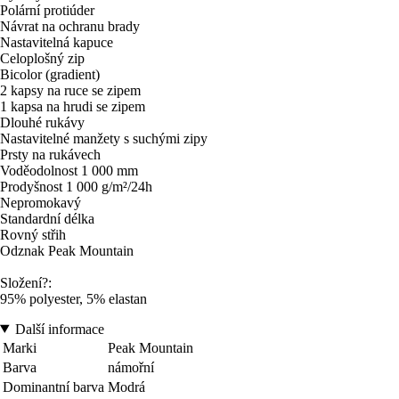
Polární protiúder
Návrat na ochranu brady
Nastavitelná kapuce
Celoplošný zip
Bicolor (gradient)
2 kapsy na ruce se zipem
1 kapsa na hrudi se zipem
Dlouhé rukávy
Nastavitelné manžety s suchými zipy
Prsty na rukávech
Voděodolnost 1 000 mm
Prodyšnost 1 000 g/m²/24h
Nepromokavý
Standardní délka
Rovný střih
Odznak Peak Mountain
Složení?:
95% polyester, 5% elastan
Další informace
Marki
Peak Mountain
Barva
námořní
Dominantní barva
Modrá