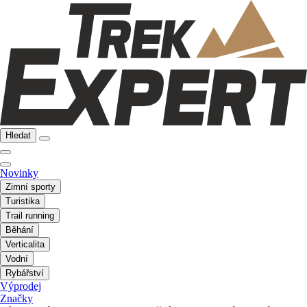
Hledat
Novinky
Zimní sporty
Turistika
Trail running
Běhání
Verticalita
Vodní
Rybářství
Výprodej
Značky