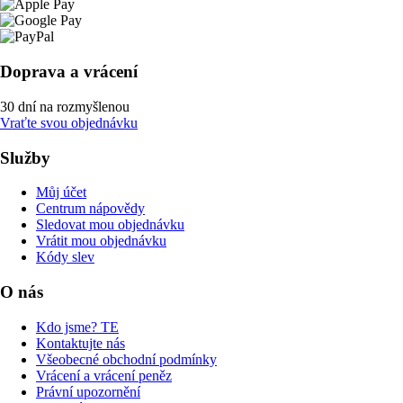
Doprava a vrácení
30 dní na rozmyšlenou
Vraťte svou objednávku
Služby
Můj účet
Centrum nápovědy
Sledovat mou objednávku
Vrátit mou objednávku
Kódy slev
O nás
Kdo jsme? TE
Kontaktujte nás
Všeobecné obchodní podmínky
Vrácení a vrácení peněz
Právní upozornění