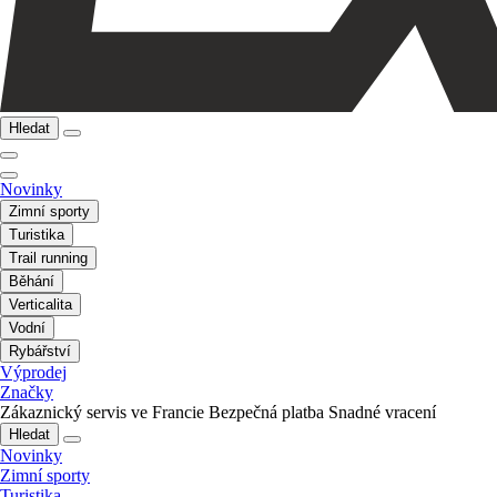
Hledat
Novinky
Zimní sporty
Turistika
Trail running
Běhání
Verticalita
Vodní
Rybářství
Výprodej
Značky
Zákaznický servis ve Francie
Bezpečná platba
Snadné vracení
Hledat
Novinky
Zimní sporty
Turistika