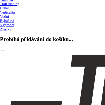
Trail running
Běhání
Verticalita
Vodní
Rybářství
Výprodej
Značky
Probíhá přidávání do košíku...