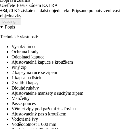
Doprava zdarma
Ušetřete 10%
s kódem
EXTRA
+84,70 Kč
ziskate na dalsi objednavku
Pripsano po potvrzeni vasi
objednavky
Loading...
Popis
Technické vlastnosti:
Vysoký límec
Ochrana brady
Odepínací kapuce
Ajustovatelná kapuce s kroužkem
Plný zip
2 kapsy na ruce se zipem
1 kapsa na lístek
2 vnitřní kapsy
Dlouhé rukávy
Ajustovatelné manžety s suchým zipem
Manžetky
Passe-pouces
Větrací zipy pod pažemi + síťovina
Ajustovatelný pas s kroužkem
Vodotěsné švy
Voděodolnost 1 000 mm