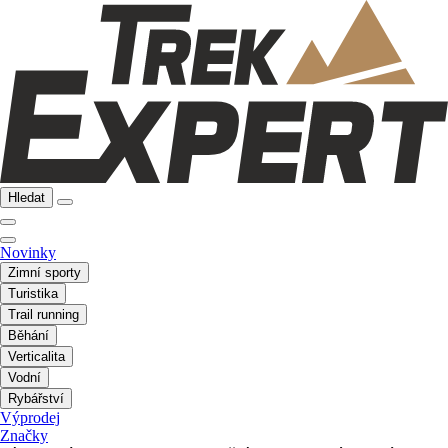
Hledat
Novinky
Zimní sporty
Turistika
Trail running
Běhání
Verticalita
Vodní
Rybářství
Výprodej
Značky