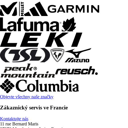
Objevte všechny naše značky
Zákaznický servis ve Francie
Kontaktujte nás
11 rue Bernard Maris