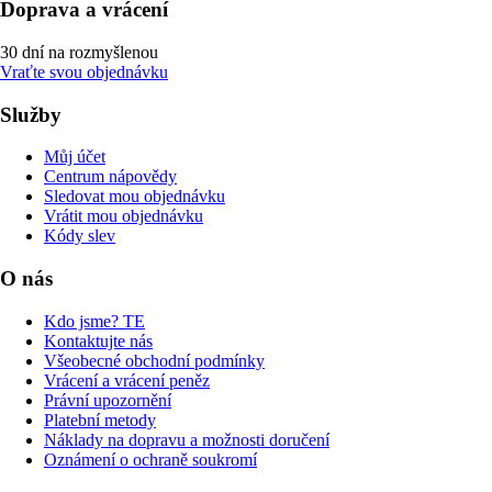
Doprava a vrácení
30 dní na rozmyšlenou
Vraťte svou objednávku
Služby
Můj účet
Centrum nápovědy
Sledovat mou objednávku
Vrátit mou objednávku
Kódy slev
O nás
Kdo jsme? TE
Kontaktujte nás
Všeobecné obchodní podmínky
Vrácení a vrácení peněz
Právní upozornění
Platební metody
Náklady na dopravu a možnosti doručení
Oznámení o ochraně soukromí