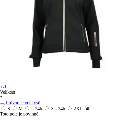
+-1
Velikost
*
Průvodce velikostí
S
M
L
24h
XL
24h
2XL
24h
Toto pole je povinné