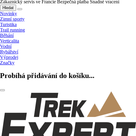
Zákaznický servis ve Francie
Bezpečná platba
Snadné vracení
Hledat
Novinky
Zimní sporty
Turistika
Trail running
Běhání
Verticalita
Vodní
Rybářství
Výprodej
Značky
Probíhá přidávání do košíku...