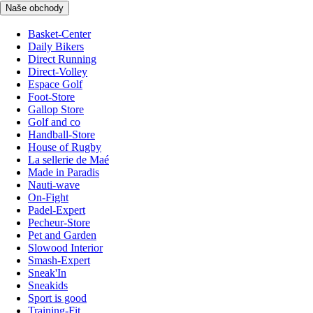
Naše obchody
Basket-Center
Daily Bikers
Direct Running
Direct-Volley
Espace Golf
Foot-Store
Gallop Store
Golf and co
Handball-Store
House of Rugby
La sellerie de Maé
Made in Paradis
Nauti-wave
On-Fight
Padel-Expert
Pecheur-Store
Pet and Garden
Slowood Interior
Smash-Expert
Sneak'In
Sneakids
Sport is good
Training-Fit