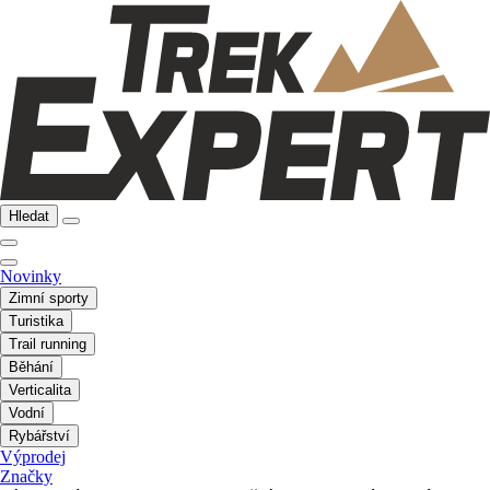
Hledat
Novinky
Zimní sporty
Turistika
Trail running
Běhání
Verticalita
Vodní
Rybářství
Výprodej
Značky