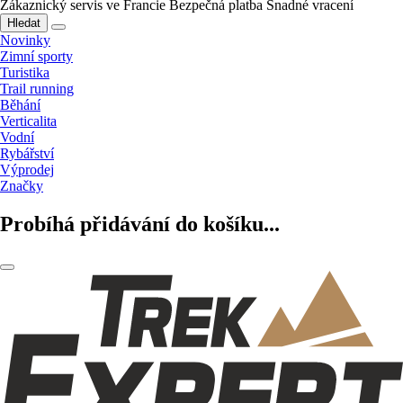
Zákaznický servis ve Francie
Bezpečná platba
Snadné vracení
Hledat
Novinky
Zimní sporty
Turistika
Trail running
Běhání
Verticalita
Vodní
Rybářství
Výprodej
Značky
Probíhá přidávání do košíku...