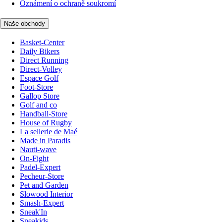
Oznámení o ochraně soukromí
Naše obchody
Basket-Center
Daily Bikers
Direct Running
Direct-Volley
Espace Golf
Foot-Store
Gallop Store
Golf and co
Handball-Store
House of Rugby
La sellerie de Maé
Made in Paradis
Nauti-wave
On-Fight
Padel-Expert
Pecheur-Store
Pet and Garden
Slowood Interior
Smash-Expert
Sneak'In
Sneakids