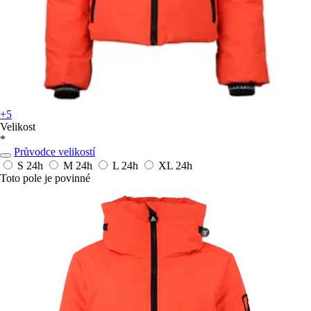
+5
Velikost
*
Průvodce velikostí
S
24h
M
24h
L
24h
XL
24h
Toto pole je povinné