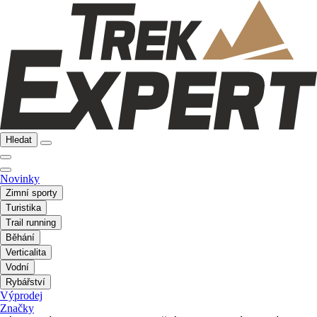
Hledat
Novinky
Zimní sporty
Turistika
Trail running
Běhání
Verticalita
Vodní
Rybářství
Výprodej
Značky