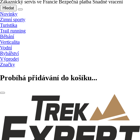
Zákaznický servis ve Francie
Bezpečná platba
Snadné vracení
Hledat
Novinky
Zimní sporty
Turistika
Trail running
Běhání
Verticalita
Vodní
Rybářství
Výprodej
Značky
Probíhá přidávání do košíku...