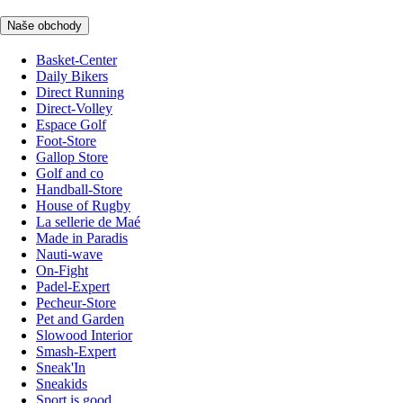
Naše obchody
Basket-Center
Daily Bikers
Direct Running
Direct-Volley
Espace Golf
Foot-Store
Gallop Store
Golf and co
Handball-Store
House of Rugby
La sellerie de Maé
Made in Paradis
Nauti-wave
On-Fight
Padel-Expert
Pecheur-Store
Pet and Garden
Slowood Interior
Smash-Expert
Sneak'In
Sneakids
Sport is good