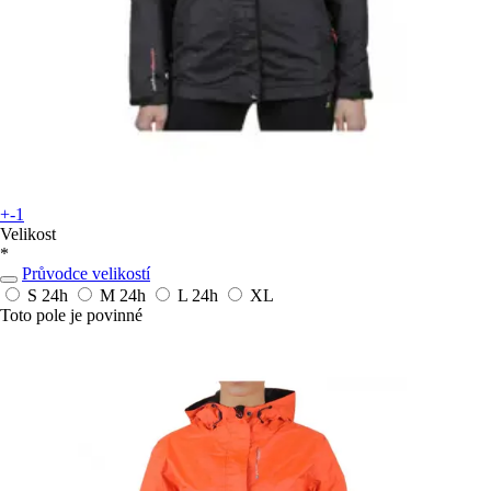
+-1
Velikost
*
Průvodce velikostí
S
24h
M
24h
L
24h
XL
Toto pole je povinné